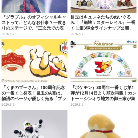
『グラブル』のオフィシャルキャ
目玉はキュレネたちのぬいぐる
ストって、どんなお仕事？一度き
み！『崩壊：スターレイル』一番
りのステージで、“三次元での表
くじ第3弾全ラインナップ公開、
現”に全力を懸けるキャスト陣の
美麗ビジュアルのアクリルボード
2026.8.7
2026.8.7
舞台裏【インタビュー】
など用意
「くまのプーさん」100周年記念
『ポケモン』30周年一番くじ第1
の一番くじ発表！目玉のA賞は、
弾が12月14日より順次再販！カン
物語のページが優しく光る「ブッ
トー～シンオウ地方の御三家が集
クシェイプドライト」
まった時計、ぬいぐるみなど記念
2026.8.3
2026.8.5
グッズ盛りだくさん