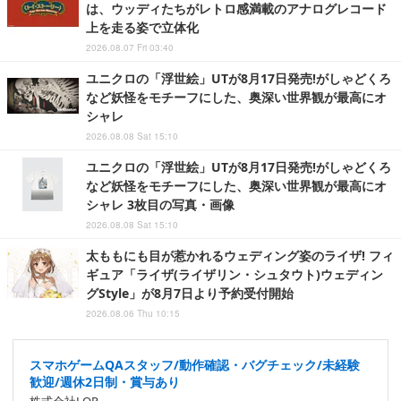
は、ウッディたちがレトロ感満載のアナログレコード
上を走る姿で立体化
2026.08.07 Fri 03:40
ユニクロの「浮世絵」UTが8月17日発売!がしゃどくろ
など妖怪をモチーフにした、奥深い世界観が最高にオ
シャレ
2026.08.08 Sat 15:10
ユニクロの「浮世絵」UTが8月17日発売!がしゃどくろ
など妖怪をモチーフにした、奥深い世界観が最高にオ
シャレ 3枚目の写真・画像
2026.08.08 Sat 15:10
太ももにも目が惹かれるウェディング姿のライザ! フィ
ギュア「ライザ(ライザリン・シュタウト)ウェディン
グStyle」が8月7日より予約受付開始
2026.08.06 Thu 10:15
スマホゲームQAスタッフ/動作確認・バグチェック/未経験
歓迎/週休2日制・賞与あり