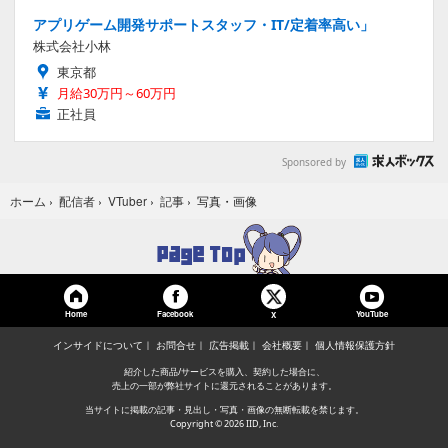
アプリゲーム開発サポートスタッフ・IT/定着率高い」
株式会社小林
東京都
月給30万円～60万円
正社員
Sponsored by
写真・画像
ホーム
›
配信者
›
VTuber
›
記事
›
Home
Facebook
YouTube
X
インサイドについて
お問合せ
広告掲載
会社概要
個人情報保護方針
紹介した商品/サービスを購入、契約した場合に、
売上の一部が弊社サイトに還元されることがあります。
当サイトに掲載の記事・見出し・写真・画像の無断転載を禁じます。
Copyright © 2026 IID, Inc.