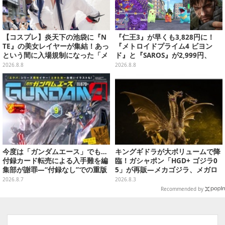
【コスプレ】炎天下の池袋に『N
『仁王3』が早くも3,828円に！
TE』の美女レイヤーが集結！あっ
『メトロイドプライム4 ビヨン
という間に入場規制になった「メ
ド』と『SAROS』が2,999円、
ェメェ村の大冒険」をレポート
『メタルギアソリッド Δ』は2,49
2026.8.8
2026.8.8
【写真28枚】
9円─ゲオ店舗＆ストアのゲームセ
ールは8月8日から
今度は「ガンダムエース」でも…
キングギドラが大ボリュームで降
付録カード転売による入手難を編
臨！ガシャポン「HGD+ ゴジラ0
集部が謝罪―“付録なし”での重版
5」が再販―メカゴジラ、メガロ
対応を進行中
なども揃った全4種
2026.8.7
2026.8.3
Recommended by