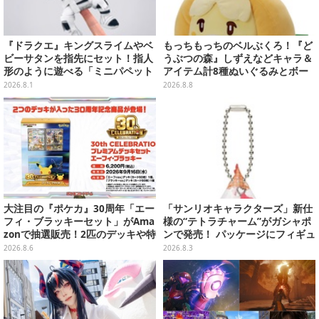
『ドラクエ』キングスライムやベ
もっちもっちのベルぶくろ！『ど
ビーサタンを指先にセット！指人
うぶつの森』しずえなどキャラ＆
形のように遊べる「ミニパペット
アイテム計8種ぬいぐるみとボー
ぬいぐるみ」が楽しい
ルチェーン付きマスコットが発売
2026.8.1
2026.8.8
大注目の『ポケカ』30周年「エー
「サンリオキャラクターズ」新仕
フィ・ブラッキーセット」がAma
様の“テトラチャーム”がガシャポ
zonで抽選販売！2匹のデッキや特
ンで発売！ パッケージにフィギュ
別カードを収録
ア＆小物パーツが入った全6種
2026.8.6
2026.8.3