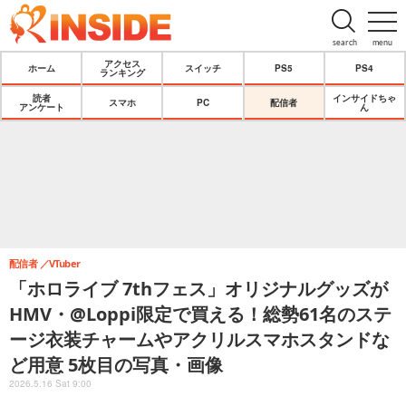
search
menu
アクセス
ホーム
スイッチ
PS5
PS4
ランキング
読者
インサイドちゃ
スマホ
PC
配信者
アンケート
ん
配信者
VTuber
「ホロライブ 7thフェス」オリジナルグッズが
HMV・@Loppi限定で買える！総勢61名のステ
ージ衣装チャームやアクリルスマホスタンドな
ど用意 5枚目の写真・画像
2026.5.16 Sat 9:00