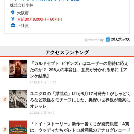
株式会社小林
大阪府
月給30万9,000円～60万円
正社員
Sponsored by
アクセスランキング
『カルドセプト ビギンズ』はユーザーの期待に応え
たのか？ 296人の本音は、意見が分かれる形に【ア
ンケ結果】
2026.8.9(日) 11:00
ユニクロの「浮世絵」UTが8月17日発売！がしゃどく
ろなど妖怪をモチーフにした、奥深い世界観が最高に
オシャレ
2026.8.9(日) 0:10
「トイ・ストーリー」新作一番くじが発売決定！A賞
は、ウッディたちがレトロ感満載のアナログレコード