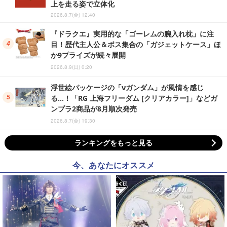
上を走る姿で立体化
2026.8.7(金) 12:40
『ドラクエ』実用的な「ゴーレムの腕入れ枕」に注
目！歴代主人公＆ボス集合の「ガジェットケース」ほ
か9プライズが続々展開
2026.8.9(日) 0:20
浮世絵パッケージの「νガンダム」が風情を感じ
る…！「RG 上海フリーダム [クリアカラー]」などガ
ンプラ2商品が8月順次発売
2026.8.7(金) 19:30
ランキングをもっと見る
今、あなたにオススメ