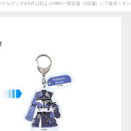
 on Dreams」オリジナルグッズが5月12日よりHMV一部店舗（5店舗）に