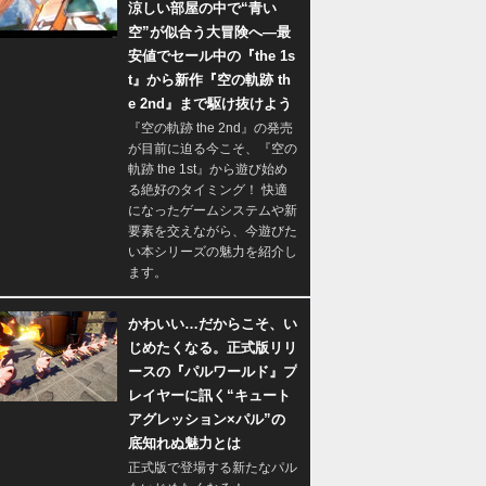
涼しい部屋の中で“青い
空”が似合う大冒険へ―最
安値でセール中の『the 1s
t』から新作『空の軌跡 th
e 2nd』まで駆け抜けよう
『空の軌跡 the 2nd』の発売
が目前に迫る今こそ、『空の
軌跡 the 1st』から遊び始め
る絶好のタイミング！ 快適
になったゲームシステムや新
要素を交えながら、今遊びた
い本シリーズの魅力を紹介し
ます。
かわいい…だからこそ、い
じめたくなる。正式版リリ
ースの『パルワールド』プ
レイヤーに訊く“キュート
アグレッション×パル”の
底知れぬ魅力とは
正式版で登場する新たなパル