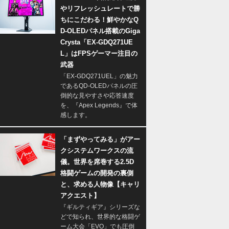
やリフレッシュレートで勝
ちにこだわる！鮮やかなQ
D-OLEDパネル搭載のGiga
Crysta「EX-GDQ271UE
L」はFPSゲーマー注目の
武器
「EX-GDQ271UEL」の魅力
であるQD-OLEDパネルの圧
倒的な見やすさや応答速度
を、『Apex Legends』で体
感します。
「まずやってみる」がアー
クシステムワークスの流
儀。世界を席巻する2.5D
格闘ゲームの開発の裏側
と、求める人物像【キャリ
アクエスト】
『ギルティギア』シリーズな
どで知られ、世界的な格闘ゲ
ーム大会「EVO」でも圧倒