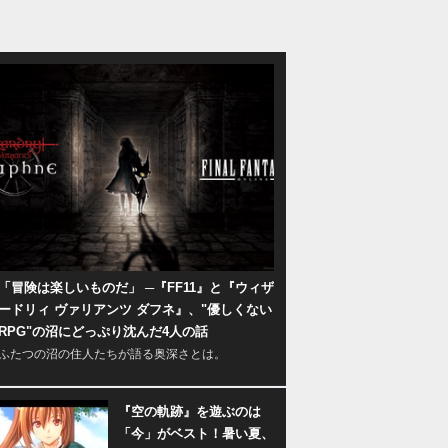
「冒険は楽しいものだ」 ─『FF11』と『ウィザ
ードリィ ヴァリアンツ ダフネ』、"優しくない
RPG"の沼にどっぷり沈んだ4人の話
ふたつの沼の住人たちが語る奥深さとは。
『空の軌跡』を遊ぶのは
「今」がベスト！暑い夏、