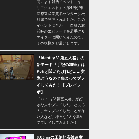
同による就活イベント「キャ
リアクエスト」の第4回が東
京都立産業貿易センター浜松
町館で開催されました。この
イベントに合わせ、自身の就
活時のエピソードを若手クリ
エイターに聞いてみたので、
その模様をお届けします。
『Identity V 第五人格』の
新モード「手記の加筆」は
PvEと聞いたけれど……実
際どうなの？集まってプレ
イしてみた！【プレイレ
ポ】
『Identity V 第五人格』が好
きな人やプレイしたことある
人、全くプレイしたことがな
い人など、様々な4人を集め
てプレイしてみました！
0.03msの圧倒的応答速度