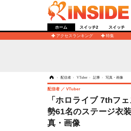
ホーム
スイッチ2
スイッチ
アクセスランキング
特集
ホーム
›
配信者
›
VTuber
›
記事
›
写真・画像
配信者
VTuber
「ホロライブ 7thフ
勢61名のステージ衣
真・画像