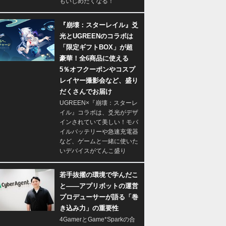
もいじめたくなる！
『崩壊：スターレイル』爻
光とUGREENのコラボは
「限定ギフトBOX」が超
豪華！全6商品に使える
5％オフクーポンやコスプ
レイヤー撮影会など、盛り
だくさんでお届け
UGREEN×『崩壊：スターレ
イル』コラボは、爻光がデザ
インされていて美しい！モバ
イルバッテリーや急速充電器
など、ゲームと一緒に使いた
いデバイスがてんこ盛り
若手抜擢の環境で学んだこ
と――アプリボットの運営
プロデューサーが語る「巻
き込み力」の重要性
4GamerとGame*Sparkの合