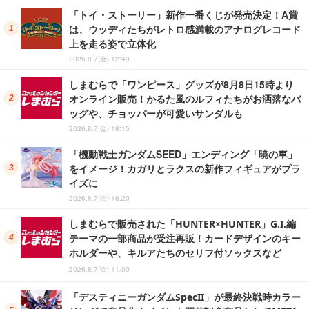
「トイ・ストーリー」新作一番くじが発売決定！A賞
は、ウッディたちがレトロ感満載のアナログレコード
上を走る姿で立体化
2026.8.7(金) 12:40
しまむらで「ワンピース」グッズが8月8日15時より
オンライン販売！かるた風のルフィたちがお洒落なバ
ッグや、チョッパーが可愛いサンダルも
2026.8.7(金) 18:15
「機動戦士ガンダムSEED」エンディング「暁の車」
をイメージ！カガリとラクスの新作フィギュアがプラ
イズに
2026.8.7(金) 16:20
しまむらで販売された「HUNTER×HUNTER」G.I.編
テーマの一部商品が受注再販！カードデザインのキー
ホルダーや、キルアたちのセリフ付ソックスなど
2026.8.7(金) 11:00
「デスティニーガンダムSpecII」が最終決戦時カラー