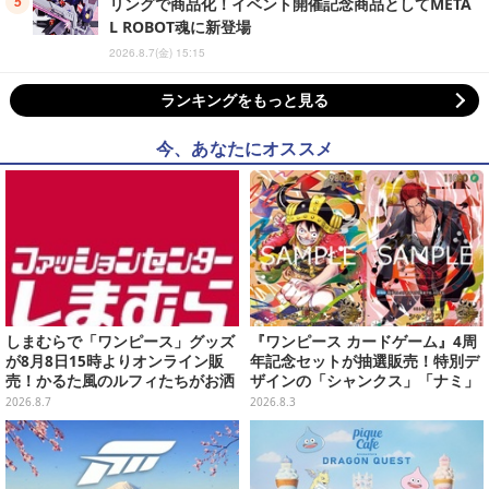
リングで商品化！イベント開催記念商品としてMETA
L ROBOT魂に新登場
2026.8.7(金) 15:15
ランキングをもっと見る
今、あなたにオススメ
しまむらで「ワンピース」グッズ
『ワンピース カードゲーム』4周
が8月8日15時よりオンライン販
年記念セットが抽選販売！特別デ
売！かるた風のルフィたちがお洒
ザインの「シャンクス」「ナミ」
落なバッグや、チョッパーが可愛
など9枚のプロモカードを収録
2026.8.7
2026.8.3
いサンダルも