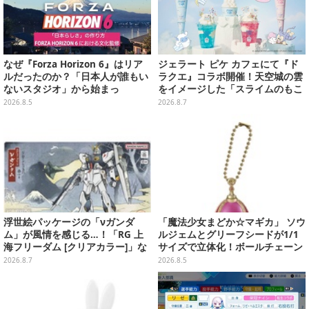
なぜ『Forza Horizon 6』はリア
ジェラート ピケ カフェにて『ド
ルだったのか？「日本人が誰もい
ラクエ』コラボ開催！天空城の雲
ないスタジオ」から始まっ
をイメージした「スライムのもこ
た、“生活感のある日本"の作り方
もこ天空クレープ」などを提供
2026.8.5
2026.8.7
【CEDEC2026】
浮世絵パッケージの「νガンダ
「魔法少女まどか☆マギカ」 ソウ
ム」が風情を感じる…！「RG 上
ルジェムとグリーフシードが1/1
海フリーダム [クリアカラー]」な
サイズで立体化！ボールチェーン
どガンプラ2商品が8月順次発売
を外せばフィギュアとして飾れる
2026.8.7
2026.8.5
ガシャポン全6種