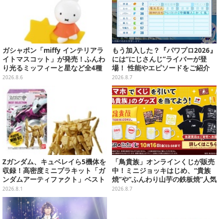
ガシャポン「miffy インテリアラ
もう加入した？『パワプロ2026』
イトマスコット」が発売！ふんわ
には“にじさんじ”ライバーが登
り光るミッフィーと星など全4種
場！ 性能やエピソードをご紹介
ラインナップ
2026.8.6
2026.8.7
Zガンダム、キュベレイら5機体を
「鳥貴族」オンラインくじが販売
収録！高密度ミニプラキット「ガ
中！ミニジョッキはじめ、“貴族
ンダムアーティファクト」ベスト
焼”や”ふんわり山芋の鉄板焼”人気
セレクションが10月発売
メニューTシャツなどラインナッ
2026.8.1
2026.8.7
プ