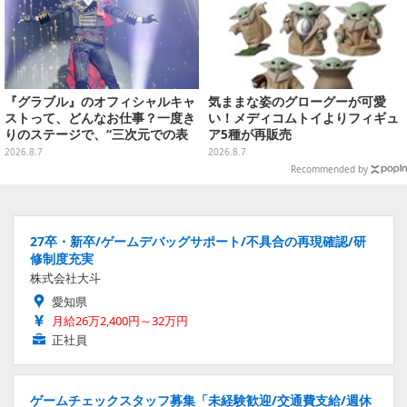
『グラブル』のオフィシャルキャ
気ままな姿のグローグーが可愛
ストって、どんなお仕事？一度き
い！メディコムトイよりフィギュ
りのステージで、“三次元での表
ア5種が再販売
現”に全力を懸けるキャスト陣の
2026.8.7
2026.8.7
舞台裏【インタビュー】
Recommended by
27卒・新卒/ゲームデバッグサポート/不具合の再現確認/研
修制度充実
株式会社大斗
愛知県
月給26万2,400円～32万円
正社員
ゲームチェックスタッフ募集「未経験歓迎/交通費支給/週休