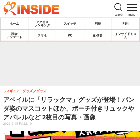
search
menu
アクセス
ホーム
スイッチ
PS5
PS4
ランキング
読者
インサイドちゃ
スマホ
PC
配信者
アンケート
ん
フィギュア・グッズ
グッズ
アベイルに「リラックマ」グッズが登場！パン
ダ姿のマスコットほか、ポーチ付きリュックや
アパレルなど 2枚目の写真・画像
2026.5.15 Fri 22:10