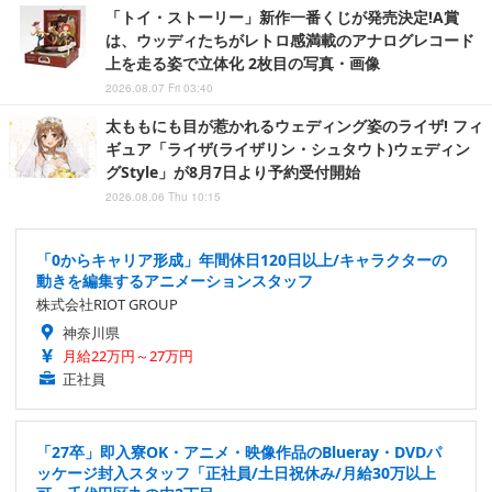
「トイ・ストーリー」新作一番くじが発売決定!A賞
は、ウッディたちがレトロ感満載のアナログレコード
上を走る姿で立体化 2枚目の写真・画像
2026.08.07 Fri 03:40
太ももにも目が惹かれるウェディング姿のライザ! フィ
ギュア「ライザ(ライザリン・シュタウト)ウェディン
グStyle」が8月7日より予約受付開始
2026.08.06 Thu 10:15
「0からキャリア形成」年間休日120日以上/キャラクターの
動きを編集するアニメーションスタッフ
株式会社RIOT GROUP
神奈川県
月給22万円～27万円
正社員
「27卒」即入寮OK・アニメ・映像作品のBlueray・DVDパ
ッケージ封入スタッフ「正社員/土日祝休み/月給30万以上