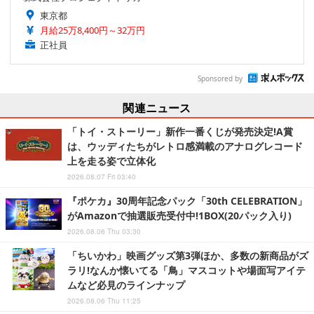
東京都
月給25万8,400円～32万円
正社員
Sponsored by
関連ニュース
「トイ・ストーリー」新作一番くじが発売決定!A賞
は、ウッディたちがレトロ感満載のアナログレコード
上を走る姿で立体化
2026.08.07 Fri 03:40
『ポケカ』30周年記念パック「30th CELEBRATION」
がAmazonで抽選販売受付中!1BOX(20パック入り)
2026.08.06 Thu 03:30
「ちいかわ」映画グッズ第3弾ほか、多数の新商品がズ
ラリ!なんか懐いてる「鳥」マスコットや場面写アイテ
ムなど必見のラインナップ
2026.08.06 Thu 11:25