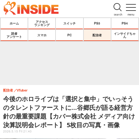
search
menu
アクセス
ホーム
スイッチ
PS5
PS4
ランキング
読者
インサイドちゃ
スマホ
PC
配信者
アンケート
ん
配信者
VTuber
今後のホロライブは「選択と集中」でいっそう
のタレントファーストに...谷郷氏が語る経営方
針の最重要課題【カバー株式会社 メディア向け
決算説明会レポート】 5枚目の写真・画像
2026.5.15 Fri 21:40