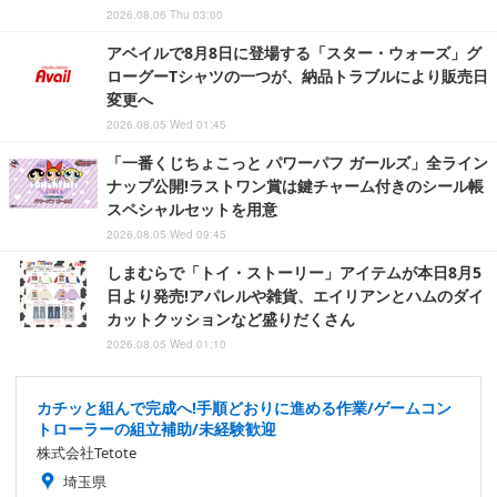
2026.08.06 Thu 03:00
アベイルで8月8日に登場する「スター・ウォーズ」グ
ローグーTシャツの一つが、納品トラブルにより販売日
変更へ
2026.08.05 Wed 01:45
「一番くじちょこっと パワーパフ ガールズ」全ライン
ナップ公開!ラストワン賞は鍵チャーム付きのシール帳
スペシャルセットを用意
2026.08.05 Wed 09:45
しまむらで「トイ・ストーリー」アイテムが本日8月5
日より発売!アパレルや雑貨、エイリアンとハムのダイ
カットクッションなど盛りだくさん
2026.08.05 Wed 01:10
カチッと組んで完成へ!手順どおりに進める作業/ゲームコン
トローラーの組立補助/未経験歓迎
株式会社Tetote
埼玉県