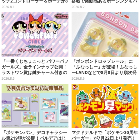
ッチ2コントローラー＆ポーチが8
搭載で躍動感あるポージングもバ
月から順次発売
ッチリ
2026.8.1
2026.8.2
「一番くじちょこっと パワーパフ
「ボンボンドロップシール」に
ガールズ」全ラインナップ公開！
「ふなっしー」が登場！ふなっし
ラストワン賞は鍵チャーム付きの
ーLANDなどで8月8日より順次発
シール帳スペシャルセットを用意
売
2026.8.5
2026.8.6
「ポケモンパン」デコキャラシー
マクドナルドで「ポケモン30周年
ル第219弾が公開！パルデアはじ
バーガー」が7月22日より発売！