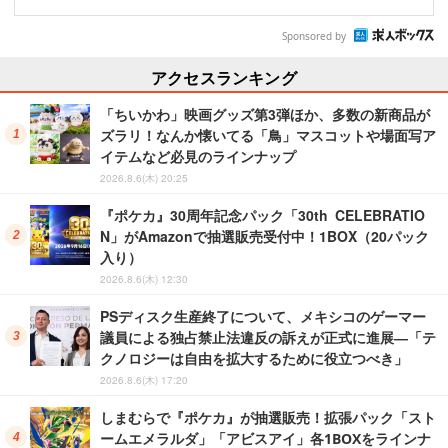
Sponsored by
アクセスランキング
「ちいかわ」映画グッズ第3弾ほか、多数の新商品が
ズラリ！なんか懐いてる「鳥」マスコットや場面写ア
イテムなど必見のラインナップ
2026.8.6(木) 20:25
『ポケカ』30周年記念パック「30th CELEBRATIO
N」がAmazonで抽選販売受付中！1BOX（20パック
入り）
2026.8.6(木) 12:30
PSディスク生産終了について、メキシコのゲーマー
議員による独占禁止法違反の訴えが正式に進展―「テ
クノロジーは自由を拡大するために役立つべき」
2026.8.6(木) 17:20
しまむらで『ポケカ』が抽選販売！拡張パック「スト
ームエメラルダ」「アビスアイ」各1BOXをラインナ