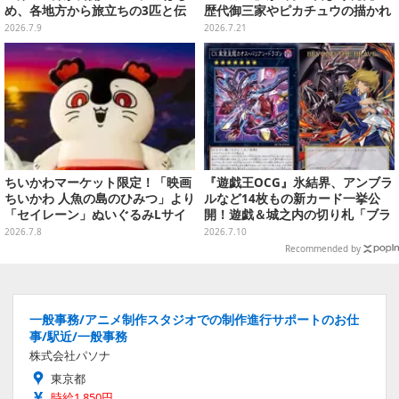
め、各地方から旅立ちの3匹と伝
歴代御三家やピカチュウの描かれ
説のポケモンたち全21種ラインナ
たオリジナルパッケージが可愛い
2026.7.9
2026.7.21
ップ
ちいかわマーケット限定！「映画
『遊戯王OCG』氷結界、アンブラ
ちいかわ 人魚の島のひみつ」より
ルなど14枚もの新カード一挙公
「セイレーン」ぬいぐるみLサイ
開！遊戯＆城之内の切り札「ブラ
ズが7月24日より予約開始
ック・デーモンズ・ドラゴン」も
2026.7.8
2026.7.10
新たな装いで登場
Recommended by
一般事務/アニメ制作スタジオでの制作進行サポートのお仕
事/駅近/一般事務
株式会社パソナ
東京都
時給1,850円