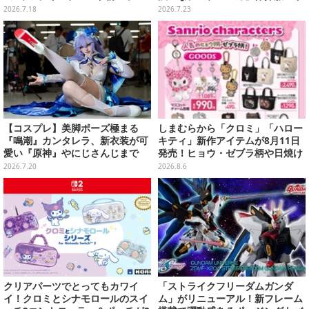
チなど幅広いデザイン
ーまで“アコスタ池袋”美麗レイヤ
2026.7.18
2026.7.23
ー11選【写真50枚】
【コスプレ】美脚ポーズ極まる
しまむらから「クロミ」「ハロー
『鳴潮』カンタレラ、新衣装が可
キティ」新作アイテムが8月11日
愛い『原神』やにじさんじまで
発売！ヒョウ・ゼブラ柄や日焼け
「アコスタ池袋」美麗レイヤー11
デザインの可愛い雑貨・アパレル
2026.7.20
2026.8.6
選【写真50枚】
など多数
クリアパーツでとってもカワイ
「ストライクフリーダムガンダ
イ！クロミとシナモロールのスイ
ム」がリニューアル！新フレーム