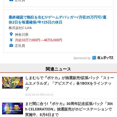
最終確認で熱狂を生む!/ゲームデバッガー/月収35万円可/週
休2日を毎週確保/年125日の休日
株式会社C-Link
神奈川県
月給33万7,000円～48万6,000円
正社員
Sponsored by
関連ニュース
しまむらで『ポケカ』が抽選販売!拡張パック「ストー
ムエメラルダ」「アビスアイ」各1BOXをラインナッ
プ
2026.08.05 Wed 05:00
まだ間に合う!『ポケカ』30周年記念拡張パック「30t
h CELEBRATION」抽選販売がホビーステーションで
実施中、8月6日まで