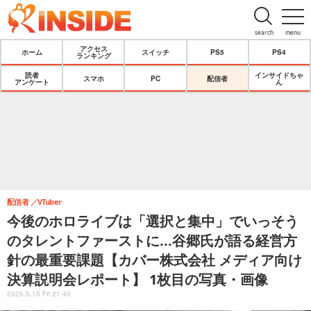
search
menu
アクセス
ホーム
スイッチ
PS5
PS4
ランキング
読者
インサイドちゃ
スマホ
PC
配信者
アンケート
ん
配信者
VTuber
今後のホロライブは「選択と集中」でいっそう
のタレントファーストに...谷郷氏が語る経営方
針の最重要課題【カバー株式会社 メディア向け
決算説明会レポート】 1枚目の写真・画像
2026.5.15 Fri 21:40