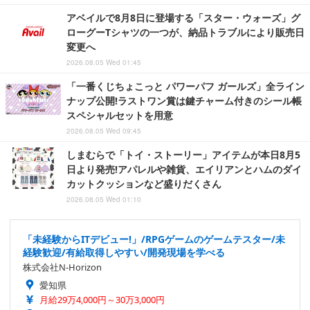
アベイルで8月8日に登場する「スター・ウォーズ」グ
ローグーTシャツの一つが、納品トラブルにより販売日
変更へ
2026.08.05 Wed 01:45
「一番くじちょこっと パワーパフ ガールズ」全ライン
ナップ公開!ラストワン賞は鍵チャーム付きのシール帳
スペシャルセットを用意
2026.08.05 Wed 09:45
しまむらで「トイ・ストーリー」アイテムが本日8月5
日より発売!アパレルや雑貨、エイリアンとハムのダイ
カットクッションなど盛りだくさん
2026.08.05 Wed 01:10
「未経験からITデビュー!」/RPGゲームのゲームテスター/未
経験歓迎/有給取得しやすい/開発現場を学べる
株式会社N-Horizon
愛知県
月給29万4,000円～30万3,000円