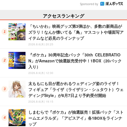
Sponsored by
アクセスランキング
「ちいかわ」映画グッズ第3弾ほか、多数の新商品が
ズラリ！なんか懐いてる「鳥」マスコットや場面写ア
イテムなど必見のラインナップ
2026.8.6(木) 20:25
『ポケカ』30周年記念パック「30th CELEBRATIO
N」がAmazonで抽選販売受付中！1BOX（20パック
入り）
2026.8.6(木) 12:30
太ももにも目が惹かれるウェディング姿のライザ！
フィギュア「ライザ（ライザリン・シュタウト）ウェ
ディングStyle」が8月7日より予約受付開始
2026.8.6(木) 19:15
しまむらで『ポケカ』が抽選販売！拡張パック「スト
ームエメラルダ」「アビスアイ」各1BOXをラインナ
ップ