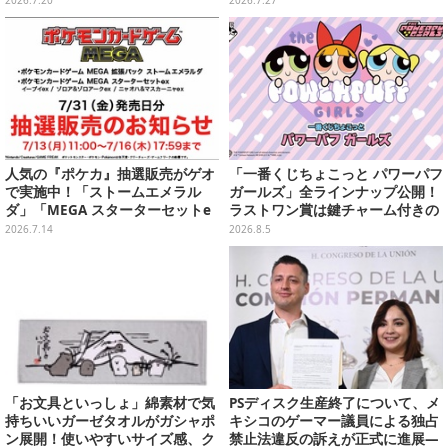
2026.7.20
2026.7.27
選【写真50枚】
稿
人気の『ポケカ』抽選販売がゲオ
「一番くじちょこっと パワーパフ
で実施中！「ストームエメラル
ガールズ」全ラインナップ公開！
ダ」「MEGA スターターセットe
ラストワン賞は鍵チャーム付きの
x」各種の全4商品
シール帳スペシャルセットを用意
2026.7.14
2026.8.5
「お文具といっしょ」綿素材で気
PSディスク生産終了について、メ
持ちいいガーゼタオルがガシャポ
キシコのゲーマー議員による独占
ン展開！使いやすいサイズ感、ク
禁止法違反の訴えが正式に進展―