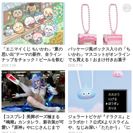
「エニマイくじ ちいかわ」“夏の
パッケージ風ボックス入りの「ち
思い出”テーマの新作、全ライン
いかわ」マスコットがオンライン
ナップをチェック！ビールを飲む
でも買える！おまけ付きお菓子
「くりまんじゅう」ぬいぐるみな
「チョコボックス」にハチワレ、
2026.7.24
2026.7.10
ど
うさぎなど9人を収録
【コスプレ】美脚ポーズ極まる
ジェラートピケが『ドラクエ』と
『鳴潮』カンタレラ、新衣装が可
コラボか！？公式Xよりスライム
愛い『原神』やにじさんじまで
や、なじみ深い「たたかう」「に
「アコスタ池袋」美麗レイヤー11
げる」のコマンドウィンドウが投