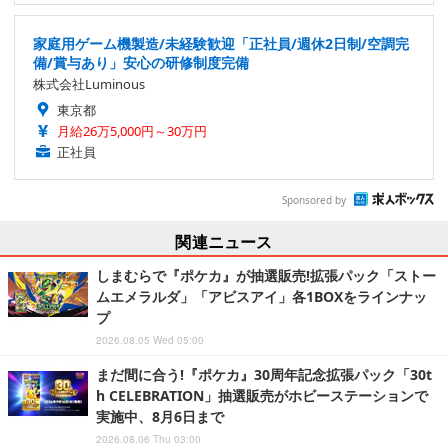
家庭用ゲーム機製造/未経験歓迎「正社員/週休2日制/空調完
備/賞与あり」安心の研修制度完備
株式会社Luminous
東京都
月給26万5,000円～30万円
正社員
Sponsored by
関連ニュース
しまむらで『ポケカ』が抽選販売!拡張パック「ストー
ムエメラルダ」「アビスアイ」各1BOXをラインナッ
プ
2026.08.05 Wed 05:00
まだ間に合う!『ポケカ』30周年記念拡張パック「30t
h CELEBRATION」抽選販売がホビーステーションで
実施中、8月6日まで
2026.08.06 Thu 03:00