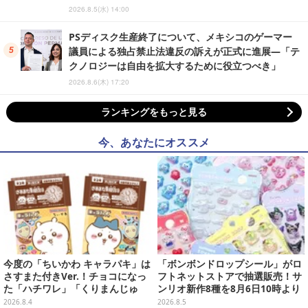
2026.8.5(水) 14:00
PSディスク生産終了について、メキシコのゲーマー
議員による独占禁止法違反の訴えが正式に進展―「テ
クノロジーは自由を拡大するために役立つべき」
2026.8.6(木) 17:20
ランキングをもっと見る
今、あなたにオススメ
今度の「ちいかわ キャラパキ」は
「ボンボンドロップシール」がロ
さすまた付きVer.！チョコになっ
フトネットストアで抽選販売！サ
た「ハチワレ」「くりまんじゅ
ンリオ新作8種を8月6日10時より
う」たちも可愛い全8種
受付開始
2026.8.4
2026.8.5