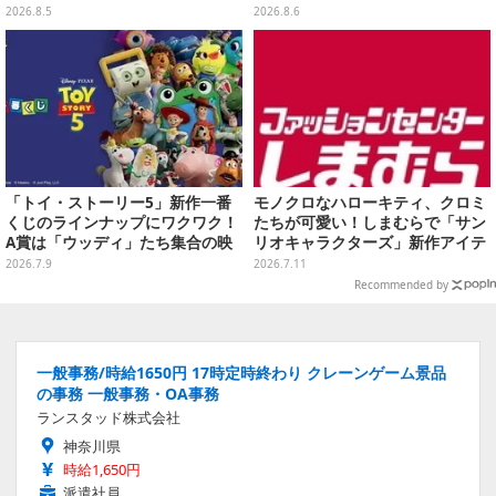
ールな和柄や可愛らしいお寿司な
「テクノロジーは自由を拡大する
2026.8.5
2026.8.6
ど全4種
ために役立つべき」
「トイ・ストーリー5」新作一番
モノクロなハローキティ、クロミ
くじのラインナップにワクワク！
たちが可愛い！しまむらで「サン
A賞は「ウッディ」たち集合の映
リオキャラクターズ」新作アイテ
画記念フィギュア
ムが発売、マスコットやポーチ各
2026.7.9
2026.7.11
種ラインナップ
Recommended by
一般事務/時給1650円 17時定時終わり クレーンゲーム景品
の事務 一般事務・OA事務
ランスタッド株式会社
神奈川県
時給1,650円
派遣社員