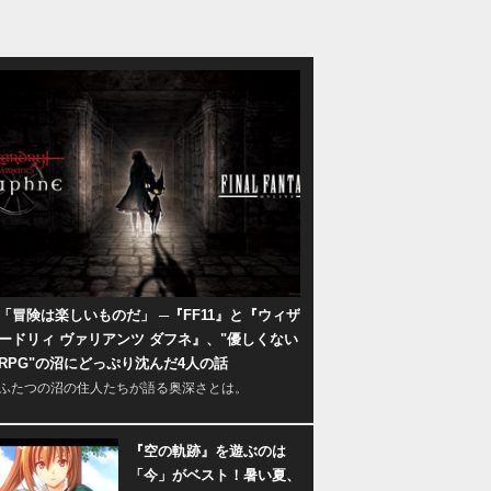
「冒険は楽しいものだ」 ─『FF11』と『ウィザ
ードリィ ヴァリアンツ ダフネ』、"優しくない
RPG"の沼にどっぷり沈んだ4人の話
ふたつの沼の住人たちが語る奥深さとは。
『空の軌跡』を遊ぶのは
「今」がベスト！暑い夏、