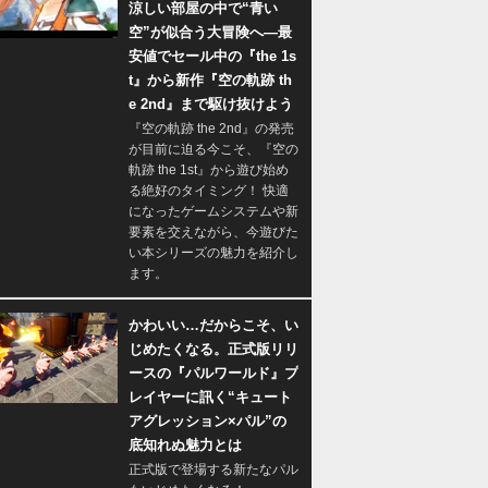
涼しい部屋の中で“青い
空”が似合う大冒険へ―最
安値でセール中の『the 1s
t』から新作『空の軌跡 th
e 2nd』まで駆け抜けよう
『空の軌跡 the 2nd』の発売
が目前に迫る今こそ、『空の
軌跡 the 1st』から遊び始め
る絶好のタイミング！ 快適
になったゲームシステムや新
要素を交えながら、今遊びた
い本シリーズの魅力を紹介し
ます。
かわいい…だからこそ、い
じめたくなる。正式版リリ
ースの『パルワールド』プ
レイヤーに訊く“キュート
アグレッション×パル”の
底知れぬ魅力とは
正式版で登場する新たなパル