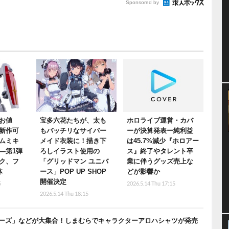
Sponsored by
お値
宝多六花たちが、太も
ホロライブ運営・カバ
新作可
もバッチリなサイバー
ーが決算発表ー純利益
ムミキ
メイド衣装に！描き下
は45.7%減少『ホロアー
―第1弾
ろしイラスト使用の
ス』終了やタレント卒
ク、フ
「グリッドマン ユニバ
業に伴うグッズ売上な
体
ース」POP UP SHOP
どが影響か
開催決定
5
2026.5.14 Thu 17:15
2026.5.14 Thu 18:15
ーズ」などが大集合！しまむらでキャラクターアロハシャツが発売