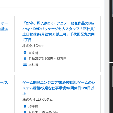
ッケー
「27卒」即入寮OK・アニメ・映像作品のBlu
食堂あ
eray・DVDパッケージ封入スタッフ「正社員/
土日祝休み/月給30万以上可」千代田区丸の内
2丁目
株式会社Creer
東京都
月給26万3,700円～32万円
正社員
ー/ス
ゲーム開発エンジニア/未経験歓迎/ゲームのシ
ステム構築/快適な仕事環境/年間休日120日以
上
株式会社ELシステム
埼玉県
月給31万円～45万円