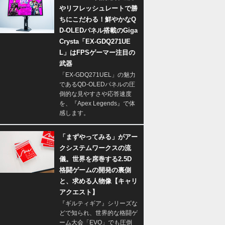
やリフレッシュレートで勝
ちにこだわる！鮮やかなQ
D-OLEDパネル搭載のGiga
Crysta「EX-GDQ271UE
L」はFPSゲーマー注目の
武器
「EX-GDQ271UEL」の魅力
であるQD-OLEDパネルの圧
倒的な見やすさや応答速度
を、『Apex Legends』で体
感します。
「まずやってみる」がアー
クシステムワークスの流
儀。世界を席巻する2.5D
格闘ゲームの開発の裏側
と、求める人物像【キャリ
アクエスト】
『ギルティギア』シリーズな
どで知られ、世界的な格闘ゲ
ーム大会「EVO」でも圧倒