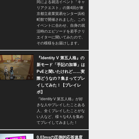
同による就活イベント「キャ
リアクエスト」の第4回が東
京都立産業貿易センター浜松
町館で開催されました。この
イベントに合わせ、自身の就
活時のエピソードを若手クリ
エイターに聞いてみたので、
その模様をお届けします。
『Identity V 第五人格』の
新モード「手記の加筆」は
PvEと聞いたけれど……実
際どうなの？集まってプレ
イしてみた！【プレイレ
ポ】
『Identity V 第五人格』が好
きな人やプレイしたことある
人、全くプレイしたことがな
い人など、様々な4人を集め
てプレイしてみました！
0.03msの圧倒的応答速度