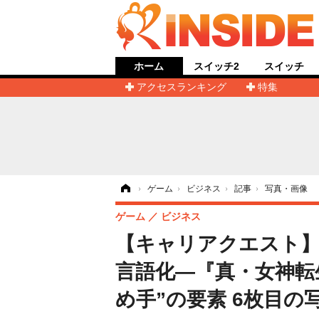
ホーム
スイッチ2
スイッチ
アクセスランキング
特集
ホーム
›
ゲーム
›
ビジネス
›
記事
›
写真・画像
ゲーム
ビジネス
【キャリアクエスト
言語化―『真・女神転
め手”の要素 6枚目の