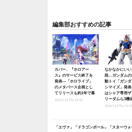
編集部おすすめの記事
カバー、『ホロアー
なかなかにいい
ス』のサービス終了を
段…ガンダムの
発表―「ホロライブ」
動トイ「ガンダ
のメタバース企画とし
シマイズ」発表
てリリースも約1年で幕
はシャア専用ザ
リーダムら3機
2026.5.14 Thu 15:46
2026.5.14 Thu 11:0
「エヴァ」「ドラゴンボール」「スターウォ