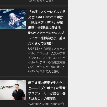
もいじめたくなる！
『崩壊：スターレイル』爻
光とUGREENのコラボは
「限定ギフトBOX」が超
豪華！全6商品に使える
5％オフクーポンやコスプ
レイヤー撮影会など、盛り
だくさんでお届け
UGREEN×『崩壊：スターレ
イル』コラボは、爻光がデザ
インされていて美しい！モバ
イルバッテリーや急速充電器
など、ゲームと一緒に使いた
いデバイスがてんこ盛り
若手抜擢の環境で学んだこ
と――アプリボットの運営
プロデューサーが語る「巻
き込み力」の重要性
4GamerとGame*Sparkの合