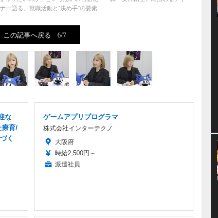
ナー語る、就職活動と“決め手”の要素
この記事へ戻る
6/7
送迎な
ゲームアプリプログラマ
療育/
株式会社インターテクノ
づく
大阪府
時給2,500円～
派遣社員