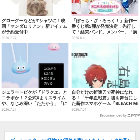
グローグーなどがTシャツに！映
「ぼっち・ざ・ろっく！」新作一
画「マンダロリアン」新アイテム
番くじ第5弾が発売決定！先行し
が予約受付中
て「結束バンド」メンバー、「廣
井きくり」のメイド衣装フィギュ
2026.7.27
2026.8.4
アを公開
ジェラートピケが『ドラクエ』と
自分だけの斬魄刀で死神になれ
コラボか！？公式Xよりスライム
る！「千年血戦篇」後を舞台にし
や、なじみ深い「たたかう」「に
た新作スマホゲーム『BLEACH Mi
げる」のコマンドウィンドウが投
rrors High』クローズドβテスト
2026.7.27
2026.7.31
稿
レポート
Recommended by