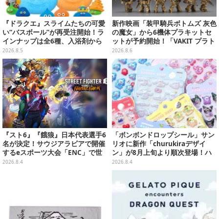
『ドラクエ』スライムたちの可愛
新作映画「装甲騎兵ボトムズ 灰色
い“バスボール”が再受注開始！ラ
の魔女」から6機体プラキットセ
インナップは全6種、入浴剤から
ットが予約開始！「VAKIT プラト
モンスターのフィギュアが出てく
ーン」第1弾、各部関節可動仕様
2026.8.5
2026.8.6
る
『スト6』『餓狼』日本代表選手6
「ボンボンドロップシール」サン
名が決定！サウジアラビアで開催
リオに新作「churukiraデザイ
するeスポーツ大会「ENC」で世
ン」が8月上旬より順次登場！ハ
界に挑む
ローキティ、はぴだんぶいなど全
2026.8.4
2026.8.4
8種類