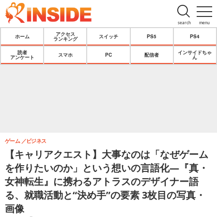
search
menu
アクセス
ホーム
スイッチ
PS5
PS4
ランキング
読者
インサイドちゃ
スマホ
PC
配信者
アンケート
ん
ゲーム
ビジネス
【キャリアクエスト】大事なのは「なぜゲーム
を作りたいのか」という想いの言語化―『真・
女神転生』に携わるアトラスのデザイナー語
る、就職活動と“決め手”の要素 3枚目の写真・
画像