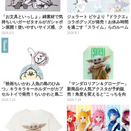
「お文具といっしょ」綿素材で気
ジェラート ピケより『ドラクエ』
持ちいいガーゼタオルがガシャポ
コラボグッズが発売！お休み時間
ン展開！使いやすいサイズ感、ク
を過ごす「スライム」らのルーム
ールな和柄や可愛らしいお寿司な
ウェア、雑貨など多数ラインナッ
2026.8.5
2026.8.7
ど全4種
プ
「映画ちいかわ 人魚の島のひみ
「マンダロリアン＆グローグー」
つ」キラキラキーホルダーがカプ
新商品や人気アクスタが予約販
セルトイで発売！ちいかわと島二
売！角度を変えると“こっちを向
郎など全8種、2個セットのスペシ
いてくれる”ステッカーも
2026.7.22
2026.7.24
ャル仕様も