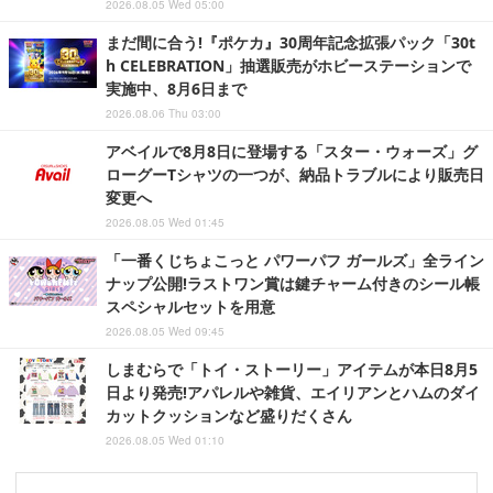
2026.08.05 Wed 05:00
まだ間に合う!『ポケカ』30周年記念拡張パック「30t
h CELEBRATION」抽選販売がホビーステーションで
実施中、8月6日まで
2026.08.06 Thu 03:00
アベイルで8月8日に登場する「スター・ウォーズ」グ
ローグーTシャツの一つが、納品トラブルにより販売日
変更へ
2026.08.05 Wed 01:45
「一番くじちょこっと パワーパフ ガールズ」全ライン
ナップ公開!ラストワン賞は鍵チャーム付きのシール帳
スペシャルセットを用意
2026.08.05 Wed 09:45
しまむらで「トイ・ストーリー」アイテムが本日8月5
日より発売!アパレルや雑貨、エイリアンとハムのダイ
カットクッションなど盛りだくさん
2026.08.05 Wed 01:10