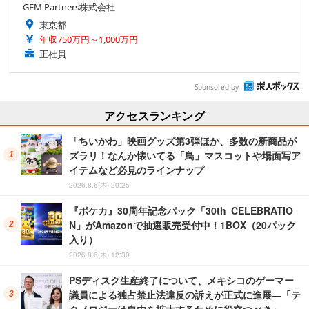
GEM Partners株式会社
東京都
年収750万円～1,000万円
正社員
Sponsored by
アクセスランキング
「ちいかわ」映画グッズ第3弾ほか、多数の新商品が
ズラリ！なんか懐いてる「鳥」マスコットや場面写ア
イテムなど必見のラインナップ
2026.8.6(木) 20:25
『ポケカ』30周年記念パック「30th CELEBRATIO
N」がAmazonで抽選販売受付中！1BOX（20パック
入り）
2026.8.6(木) 12:30
PSディスク生産終了について、メキシコのゲーマー
議員による独占禁止法違反の訴えが正式に進展―「テ