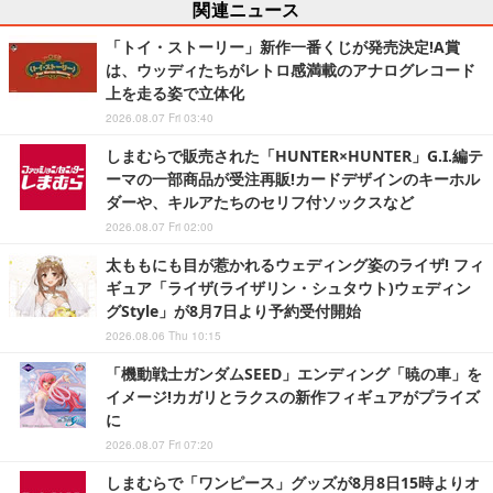
関連ニュース
「トイ・ストーリー」新作一番くじが発売決定!A賞
は、ウッディたちがレトロ感満載のアナログレコード
上を走る姿で立体化
2026.08.07 Fri 03:40
しまむらで販売された「HUNTER×HUNTER」G.I.編テ
ーマの一部商品が受注再販!カードデザインのキーホル
ダーや、キルアたちのセリフ付ソックスなど
2026.08.07 Fri 02:00
太ももにも目が惹かれるウェディング姿のライザ! フィ
ギュア「ライザ(ライザリン・シュタウト)ウェディン
グStyle」が8月7日より予約受付開始
2026.08.06 Thu 10:15
「機動戦士ガンダムSEED」エンディング「暁の車」を
イメージ!カガリとラクスの新作フィギュアがプライズ
に
2026.08.07 Fri 07:20
しまむらで「ワンピース」グッズが8月8日15時よりオ