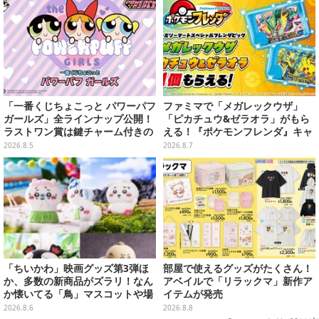
「一番くじちょこっと パワーパフ
ファミマで「メガレックウザ」
ガールズ」全ラインナップ公開！
「ピカチュウ&ゼラオラ」がもら
ラストワン賞は鍵チャーム付きの
える！『ポケモンフレンダ』キャ
シール帳スペシャルセットを用意
ンペーンが8月11日開始
2026.8.5
2026.8.7
「ちいかわ」映画グッズ第3弾ほ
部屋で使えるグッズがたくさん！
か、多数の新商品がズラリ！なん
アベイルで「リラックマ」新作ア
か懐いてる「鳥」マスコットや場
イテムが発売
面写アイテムなど必見のラインナ
2026.8.6
2026.8.8