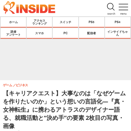
search
menu
アクセス
ホーム
スイッチ
PS5
PS4
ランキング
読者
インサイドちゃ
スマホ
PC
配信者
アンケート
ん
ゲーム
ビジネス
【キャリアクエスト】大事なのは「なぜゲーム
を作りたいのか」という想いの言語化―『真・
女神転生』に携わるアトラスのデザイナー語
る、就職活動と“決め手”の要素 2枚目の写真・
画像