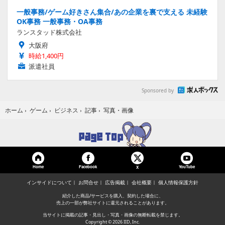
一般事務/ゲーム好きさん集合/あの企業を裏で支える 未経験
OK事務 一般事務・OA事務
ランスタッド株式会社
大阪府
時給1,400円
派遣社員
Sponsored by
写真・画像
ホーム
›
ゲーム
›
ビジネス
›
記事
›
Home
Facebook
YouTube
X
インサイドについて
お問合せ
広告掲載
会社概要
個人情報保護方針
紹介した商品/サービスを購入、契約した場合に、
売上の一部が弊社サイトに還元されることがあります。
当サイトに掲載の記事・見出し・写真・画像の無断転載を禁じます。
Copyright © 2026 IID, Inc.