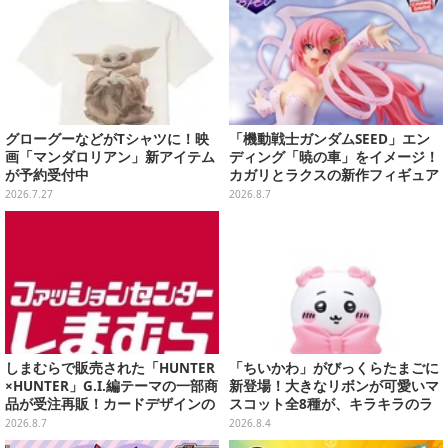
グローグーなどがTシャツに！映
「機動戦士ガンダムSEED」エン
画「マンダロリアン」新アイテム
ディング「暁の車」をイメージ！
が予約受付中
カガリとラクスの新作フィギュア
がプライズに
2026.7.27
2026.8.7
しまむらで販売された「HUNTER
「ちいかわ」がびっくらたまごに
×HUNTER」G.I.編テーマの一部商
新登場！大きなリボンが可愛いマ
品が受注再販！カードデザインの
スコット全8種が、キラキラのラ
キーホルダーや、キルアたちのセ
メ入り入浴剤から飛び出す
2026.8.7
2026.8.4
リフ付ソックスなど