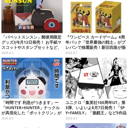
「パペットスンスン」郵便局限定
『ワンピース カードゲーム』4周
グッズが8月12日発売！ お手紙マ
年パック「世界最強の戦士」がプ
スコットやスタンプセットなど、
レバンで抽選販売！新旧四皇が揃
可愛すぎる全5アイテムがライン
い踏み、刃牙作者が描く「カイド
2026.8.5
2026.8.7
ナップ
ウ」も
「時間です 利息がつきます」ー
ユニクロ「集英社100周年UT」第
「HUNTER×HUNTER」ナックル
3弾、いよいよ8月7日発売！「SP
が具現化した「ポットクリン」が
Y×FAMILY」「遊戯王」など5作品
貯金箱としてプライズ展開
をデザイン
2026.8.6
2026.8.6