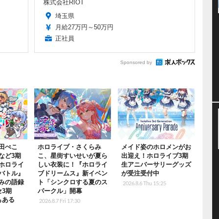
株式会社RIOT
埼玉県
月給27万円～50万円
正社員
Sponsored by
田ぺこ
ホロライブ・さくらみ
メイド姿のホロメンがお
など3期
こ、星街すいせいが夏ら
出迎え！ホロライブ3期
ホロライ
しい衣装に！『ホロライ
生アニバーサリーグッズ
バトル』
ブドリームス』新イベン
が受注受付中
みの語録
ト「シンクロする夏のス
2026.8.6 Thu 15:25
セ3期
パークル」開幕
もある
2026.8.7 Fri 17:30