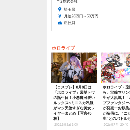
Yts株式会社
埼玉県
月給28万円～50万円
正社員
ホロライブ
【コスプレ】8月8日は
ホロライブ・兎
「ホロライブ」常闇トワ
ら、宝鐘マリン
の誕生日！小悪魔可愛い
生が大乱戦！『
ルックス×ミニスカ私服
ブファンタジー
がマジ天使すぎな美女レ
が発売ーお馴染
イヤーまとめ【写真45
が装備に、“ニ
枚】
生”とのバトル
2026.8.8 Sat 8:00
2026.8.7 Fri 20:40