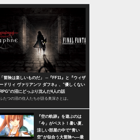
「冒険は楽しいものだ」 ─『FF11』と『ウィザ
ードリィ ヴァリアンツ ダフネ』、"優しくない
RPG"の沼にどっぷり沈んだ4人の話
ふたつの沼の住人たちが語る奥深さとは。
『空の軌跡』を遊ぶのは
「今」がベスト！暑い夏、
涼しい部屋の中で“青い
空”が似合う大冒険へ―最