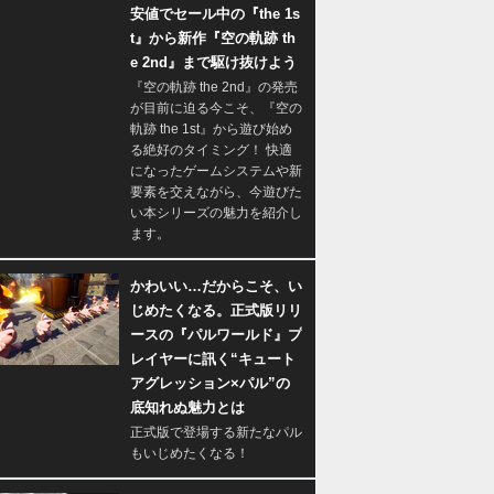
安値でセール中の『the 1s
t』から新作『空の軌跡 th
e 2nd』まで駆け抜けよう
『空の軌跡 the 2nd』の発売
が目前に迫る今こそ、『空の
軌跡 the 1st』から遊び始め
る絶好のタイミング！ 快適
になったゲームシステムや新
要素を交えながら、今遊びた
い本シリーズの魅力を紹介し
ます。
かわいい…だからこそ、い
じめたくなる。正式版リリ
ースの『パルワールド』プ
レイヤーに訊く“キュート
アグレッション×パル”の
底知れぬ魅力とは
正式版で登場する新たなパル
もいじめたくなる！