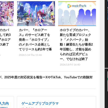
のカバ
カバー、『ホロアー
ホロライブのカバー、
して約3
ス』のサービス終了を
新たな育成プロジェク
『ホロア
発表―「ホロライブ」
ト「メクパーク」始
ス終了
のメタバース企画とし
動！練習生たちが最長2
てリリースも約1年で幕
年活動し、才能を認め
られれば正式デビュ
5
2026.5.14 Thu 15:46
ー、でなければ終了
2026.5.8 Fri 16:40
2025年度の対応状況を報告ーXやTikTok、YouTubeでの削除対
入力内
ゲームアプリプログラマ