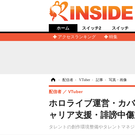
ホーム
スイッチ2
スイッチ
アクセスランキング
特集
ホーム
›
配信者
›
VTuber
›
記事
›
写真・画像
配信者
VTuber
ホロライブ運営・カバ
ャリア支援・誹謗中傷
タレントの創作環境整備やタレントマネジ