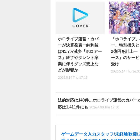
ホロライブ運営・カバ
「ホロライブ」
ーが決算発表ー純利益
ー、特別損失と
は45.7%減少『ホロアー
2億円を計上―
ス』終了やタレント卒
ース』のサービ
業に伴うグッズ売上な
受け
どが影響か
2026.5.14 Thu 16:3
2026.5.14 Thu 17:15
法的対応は149件…ホロライブ運営のカバーが、
応は1,411件にも
2026.4.30 Thu 19:30
ゲームデータ入力スタッフ/未経験歓迎/