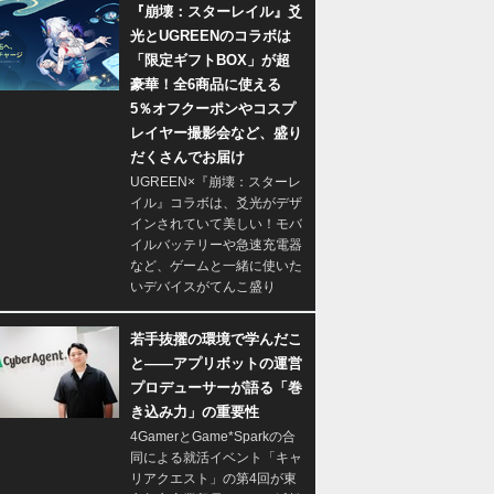
『崩壊：スターレイル』爻
光とUGREENのコラボは
「限定ギフトBOX」が超
豪華！全6商品に使える
5％オフクーポンやコスプ
レイヤー撮影会など、盛り
だくさんでお届け
UGREEN×『崩壊：スターレ
イル』コラボは、爻光がデザ
インされていて美しい！モバ
イルバッテリーや急速充電器
など、ゲームと一緒に使いた
いデバイスがてんこ盛り
若手抜擢の環境で学んだこ
と――アプリボットの運営
プロデューサーが語る「巻
き込み力」の重要性
4GamerとGame*Sparkの合
同による就活イベント「キャ
リアクエスト」の第4回が東