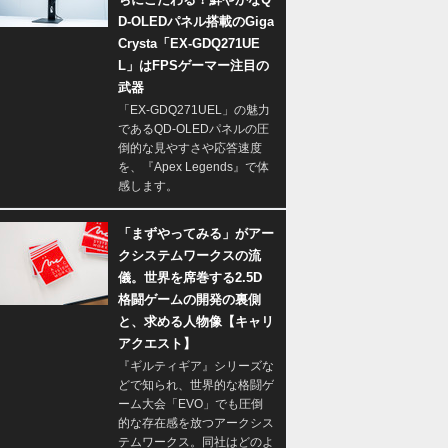
D-OLEDパネル搭載のGiga
Crysta「EX-GDQ271UE
L」はFPSゲーマー注目の
武器
「EX-GDQ271UEL」の魅力
であるQD-OLEDパネルの圧
倒的な見やすさや応答速度
を、『Apex Legends』で体
感します。
「まずやってみる」がアー
クシステムワークスの流
儀。世界を席巻する2.5D
格闘ゲームの開発の裏側
と、求める人物像【キャリ
アクエスト】
『ギルティギア』シリーズな
どで知られ、世界的な格闘ゲ
ーム大会「EVO」でも圧倒
的な存在感を放つアークシス
テムワークス。同社はどのよ