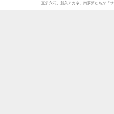
宝多六花、新条アカネ、南夢芽たちが「サ