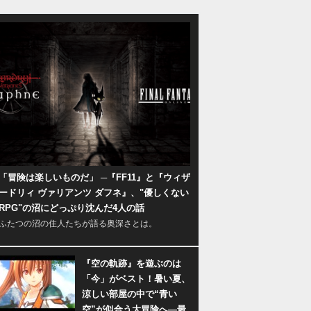
「冒険は楽しいものだ」 ─『FF11』と『ウィザ
ードリィ ヴァリアンツ ダフネ』、"優しくない
RPG"の沼にどっぷり沈んだ4人の話
ふたつの沼の住人たちが語る奥深さとは。
『空の軌跡』を遊ぶのは
「今」がベスト！暑い夏、
涼しい部屋の中で“青い
空”が似合う大冒険へ―最