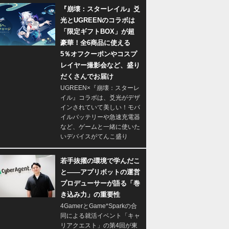
『崩壊：スターレイル』爻
光とUGREENのコラボは
「限定ギフトBOX」が超
豪華！全6商品に使える
5％オフクーポンやコスプ
レイヤー撮影会など、盛り
だくさんでお届け
UGREEN×『崩壊：スターレ
イル』コラボは、爻光がデザ
インされていて美しい！モバ
イルバッテリーや急速充電器
など、ゲームと一緒に使いた
いデバイスがてんこ盛り
若手抜擢の環境で学んだこ
と――アプリボットの運営
プロデューサーが語る「巻
き込み力」の重要性
4GamerとGame*Sparkの合
同による就活イベント「キャ
リアクエスト」の第4回が東