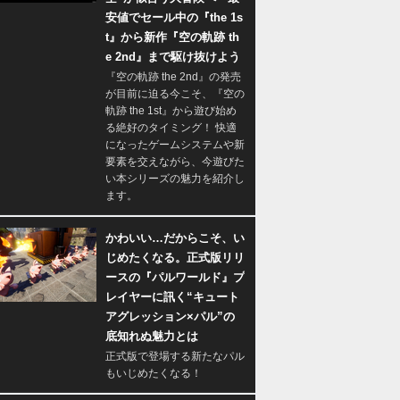
安値でセール中の『the 1s
t』から新作『空の軌跡 th
e 2nd』まで駆け抜けよう
『空の軌跡 the 2nd』の発売
が目前に迫る今こそ、『空の
軌跡 the 1st』から遊び始め
る絶好のタイミング！ 快適
になったゲームシステムや新
要素を交えながら、今遊びた
い本シリーズの魅力を紹介し
ます。
かわいい…だからこそ、い
じめたくなる。正式版リリ
ースの『パルワールド』プ
レイヤーに訊く“キュート
アグレッション×パル”の
底知れぬ魅力とは
正式版で登場する新たなパル
もいじめたくなる！