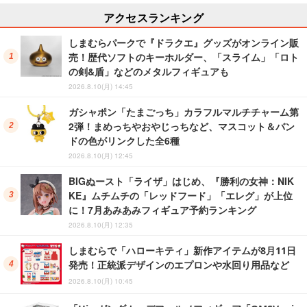
アクセスランキング
しまむらパークで『ドラクエ』グッズがオンライン販
売！歴代ソフトのキーホルダー、「スライム」「ロト
の剣&盾」などのメタルフィギュアも
2026.8.10(月) 14:45
ガシャポン「たまごっち」カラフルマルチチャーム第
2弾！まめっちやおやじっちなど、マスコット＆バン
ドの色がリンクした全6種
2026.8.10(月) 12:45
BIGぬースト「ライザ」はじめ、『勝利の女神：NIK
KE』ムチムチの「レッドフード」「エレグ」が上位
に！7月あみあみフィギュア予約ランキング
2026.8.10(月) 12:35
しまむらで「ハローキティ」新作アイテムが8月11日
発売！正統派デザインのエプロンや水回り用品など
2026.8.10(月) 10:45