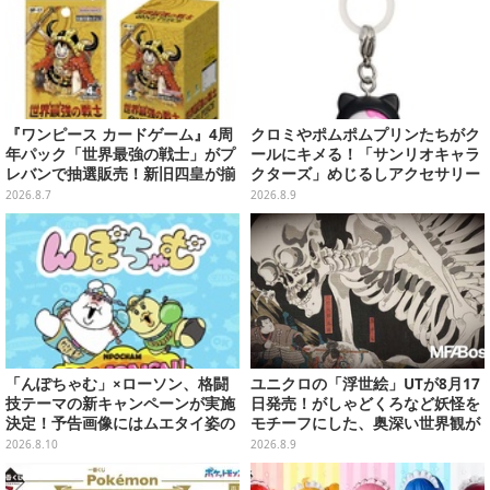
『ワンピース カードゲーム』4周
クロミやポムポムプリンたちがク
年パック「世界最強の戦士」がプ
ールにキメる！「サンリオキャラ
レバンで抽選販売！新旧四皇が揃
クターズ」めじるしアクセサリー
い踏み、刃牙作者が描く「カイド
がガシャポン展開
2026.8.7
2026.8.9
ウ」も
「んぽちゃむ」×ローソン、格闘
ユニクロの「浮世絵」UTが8月17
技テーマの新キャンペーンが実施
日発売！がしゃどくろなど妖怪を
決定！予告画像にはムエタイ姿の
モチーフにした、奥深い世界観が
「んぽちゃむ」「きみまろ」も
最高にオシャレ
2026.8.10
2026.8.9