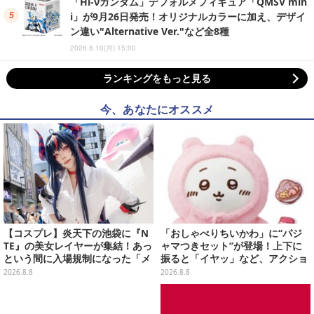
「Hi-νガンダム」デフォルメフィギュア「QMSV min
i」が9月26日発売！オリジナルカラーに加え、デザイ
ン違い"Alternative Ver."など全8種
2026.8.10(月) 15:00
ランキングをもっと見る
今、あなたにオススメ
【コスプレ】炎天下の池袋に『N
「おしゃべりちいかわ」に“パジ
TE』の美女レイヤーが集結！あっ
ャマつきセット”が登場！上下に
という間に入場規制になった「メ
振ると「イヤッ」など、アクショ
ェメェ村の大冒険」をレポート
ンに応じて喋ってくれる
2026.8.8
2026.8.8
【写真28枚】