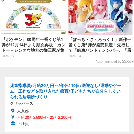
『ポケモン』30周年一番くじ第1
「ぼっち・ざ・ろっく！」新作一
弾が12月14日より順次再販！カン
番くじ第5弾が発売決定！先行し
トー～シンオウ地方の御三家が集
て「結束バンド」メンバー、「廣
まった時計、ぬいぐるみなど記念
井きくり」のメイド衣装フィギュ
2026.8.5
2026.8.4
グッズ盛りだくさん
アを公開
Recommended by
児童指導員/月給20万円～/年休110日/送迎なし/運動やゲー
ム、工作などを取り入れた療育/子どもたちが自分らしくい
られる居場所づくり
クリッパーズ
東京都
月給20万5,680円～25万2,200円
正社員