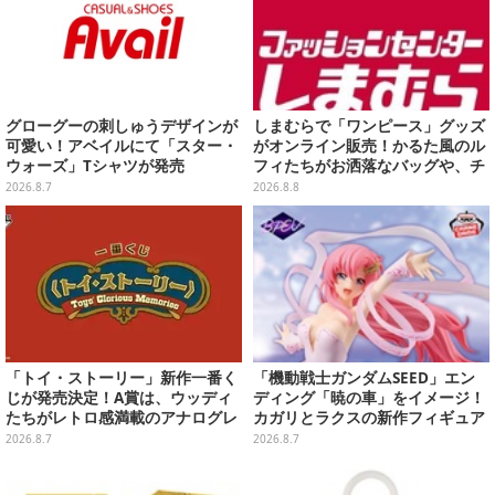
グローグーの刺しゅうデザインが
しまむらで「ワンピース」グッズ
可愛い！アベイルにて「スター・
がオンライン販売！かるた風のル
ウォーズ」Tシャツが発売
フィたちがお洒落なバッグや、チ
ョッパーが可愛いサンダルも
2026.8.7
2026.8.8
「トイ・ストーリー」新作一番く
「機動戦士ガンダムSEED」エン
じが発売決定！A賞は、ウッディ
ディング「暁の車」をイメージ！
たちがレトロ感満載のアナログレ
カガリとラクスの新作フィギュア
コード上を走る姿で立体化
がプライズに
2026.8.7
2026.8.7