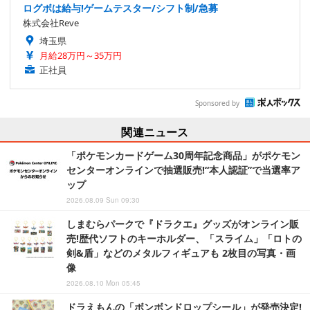
ログボは給与!ゲームテスター/シフト制/急募
株式会社Reve
埼玉県
月給28万円～35万円
正社員
Sponsored by
関連ニュース
「ポケモンカードゲーム30周年記念商品」がポケモン
センターオンラインで抽選販売!“本人認証”で当選率ア
ップ
2026.08.09 Sun 09:30
しまむらパークで『ドラクエ』グッズがオンライン販
売!歴代ソフトのキーホルダー、「スライム」「ロトの
剣&盾」などのメタルフィギュアも 2枚目の写真・画
像
2026.08.10 Mon 05:45
ドラえもんの「ボンボンドロップシール」が発売決定!