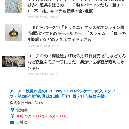
ひみつ道具をはじめ、コロ助やパーマンたち「藤子・
F・不二雄」キャラも収録の全2種類
2026.08.09 Sun 05:15
しまむらパークで『ドラクエ』グッズがオンライン販
売!歴代ソフトのキーホルダー、「スライム」「ロトの
剣&盾」などのメタルフィギュアも
2026.08.10 Mon 05:45
ユニクロの「浮世絵」UTが8月17日発売!がしゃどくろ
など妖怪をモチーフにした、奥深い世界観が最高にオ
シャレ
2026.08.08 Sat 15:10
アニメ・映像作品のBlu・ray・DVDパッケージ封入スタッ
フ・第2新卒歓迎/週休2日制「正社員・社会保険完備」
株式会社Meta Sales
愛知県
月給26万3,000円～39万5,000円
正社員