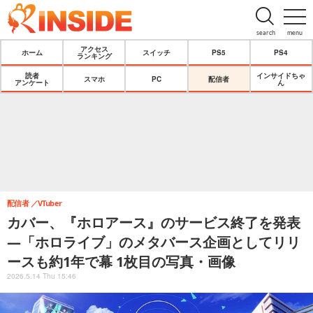
search
menu
アクセス
ホーム
スイッチ
PS5
PS4
ランキング
読者
インサイドちゃ
スマホ
PC
配信者
アンケート
ん
配信者
VTuber
カバー、『ホロアース』のサービス終了を発表
―「ホロライブ」のメタバース企画としてリリ
ースも約1年で幕 1枚目の写真・画像
2026.5.14 Thu 15:46