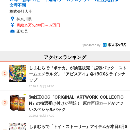
文理不問
株式会社大斗
神奈川県
月給25万5,200円～32万円
正社員
Sponsored by
アクセスランキング
しまむらで『ポケカ』が抽選販売！拡張パック「スト
ームエメラルダ」「アビスアイ」各1BOXをラインナ
ップ
2026.8.5(水) 14:00
遊戯王OCG「ORIGINAL ARTWORK COLLECTIO
N」の抽選受け付けが開始！ 原作再現カードがアツ
いスペシャルパック
2026.8.5(水) 17:30
しまむらで「トイ・ストーリー」アイテムが本日8月5