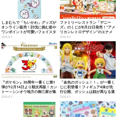
しまむらで「ちいかわ」グッズが
ファミリーレストラン「デニー
オンライン販売！討伐に挑む姿や
ズ」のくじが8月22日発売！“アメ
ワンポイントが可愛いフェイスタ
リカンレトロデザイン”のエナメ
オル、バスマットなど全14種
ルバッグやTシャツなど、日常使
2026.8.5
2026.8.4
いできるグッズを用意
『ポケモン』30周年一番くじ第1
「金色のガッシュ！！」が一番く
弾が12月14日より順次再販！カン
じに初登場！フィギュア4体が先
トー～シンオウ地方の御三家が集
行公開、ガッシュは顔が異なる通
まった時計、ぬいぐるみなど記念
常/ザケルver.の2種
2026.8.5
2026.8.5
グッズ盛りだくさん