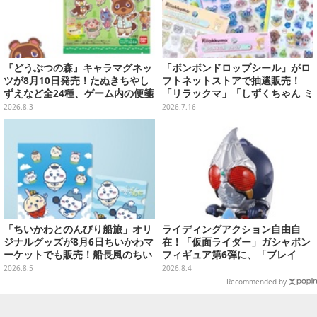
『どうぶつの森』キャラマグネッ
「ボンボンドロップシール」がロ
ツが8月10日発売！たぬきちやし
フトネットストアで抽選販売！
ずえなど全24種、ゲーム内の便箋
「リラックマ」「しずくちゃん ミ
風メモカード全10種も
ニ」など全12種をラインナップ
2026.8.3
2026.7.16
「ちいかわとのんびり船旅」オリ
ライディングアクション自由自
ジナルグッズが8月6日ちいかわマ
在！「仮面ライダー」ガシャポン
ーケットでも販売！船長風のちい
フィギュア第6弾に、「ブレイ
かわやセイレーンたちをデザイン
ド」「フォーゼ」など全4種
2026.8.5
2026.8.4
した4商品
Recommended by