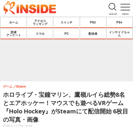
search
menu
アクセス
ホーム
スイッチ
PS5
PS4
ランキング
読者
インサイドちゃ
スマホ
PC
配信者
アンケート
ん
ゲーム
Steam
ホロライブ・宝鐘マリン、鷹嶺ルイら総勢8名
とエアホッケー！マウスでも遊べるVRゲーム
『Holo Hockey』がSteamにて配信開始 6枚目
の写真・画像
2026.5.14 Thu 13:40