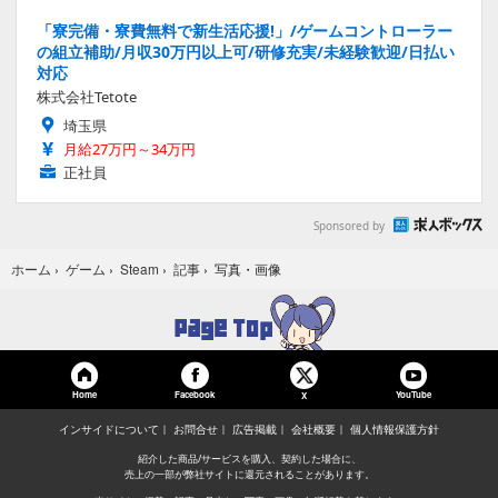
「寮完備・寮費無料で新生活応援!」/ゲームコントローラー
の組立補助/月収30万円以上可/研修充実/未経験歓迎/日払い
対応
株式会社Tetote
埼玉県
月給27万円～34万円
正社員
Sponsored by
写真・画像
ホーム
›
ゲーム
›
Steam
›
記事
›
Home
Facebook
YouTube
X
インサイドについて
お問合せ
広告掲載
会社概要
個人情報保護方針
紹介した商品/サービスを購入、契約した場合に、
売上の一部が弊社サイトに還元されることがあります。