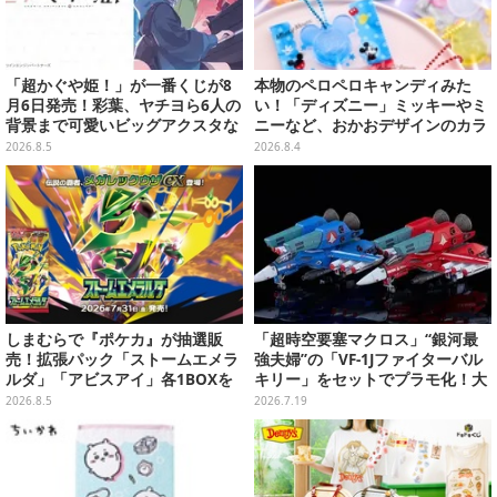
「超かぐや姫！」が一番くじが8
本物のペロペロキャンディみた
月6日発売！彩葉、ヤチヨら6人の
い！「ディズニー」ミッキーやミ
背景まで可愛いビッグアクスタな
ニーなど、おかおデザインのカラ
ど
フルチャーム全10種が8月31日発
2026.8.5
2026.8.4
売
しまむらで『ポケカ』が抽選販
「超時空要塞マクロス」“銀河最
売！拡張パック「ストームエメラ
強夫婦”の「VF-1Jファイターバル
ルダ」「アビスアイ」各1BOXを
キリー」をセットでプラモ化！大
ラインナップ
気圏外仕様パイロットスーツフィ
2026.8.5
2026.7.19
ギュアなど付属