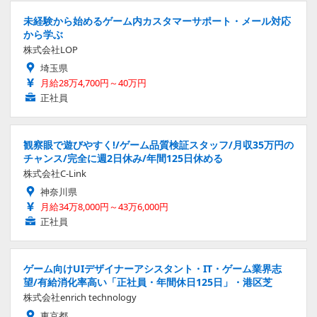
未経験から始めるゲーム内カスタマーサポート・メール対応
から学ぶ
株式会社LOP
埼玉県
月給28万4,700円～40万円
正社員
観察眼で遊びやすく!/ゲーム品質検証スタッフ/月収35万円の
チャンス/完全に週2日休み/年間125日休める
株式会社C-Link
神奈川県
月給34万8,000円～43万6,000円
正社員
ゲーム向けUIデザイナーアシスタント・IT・ゲーム業界志
望/有給消化率高い「正社員・年間休日125日」・港区芝
株式会社enrich technology
東京都