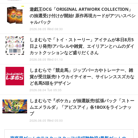
遊戯王OCG「ORIGINAL ARTWORK COLLECTION」
の抽選受け付けが開始! 原作再現カードがアツいスペシ
ャルパック
2026.08.05 Wed 08:30
しまむらで「トイ・ストーリー」アイテムが本日8月5
日より発売!アパレルや雑貨、エイリアンとハムのダイ
カットクッションなど盛りだくさん
2026.08.05 Wed 01:10
しまむらで「競走馬」ジップパーカやトレーナー、雑
貨が受注販売!トウカイテイオー、サイレンススズカな
ど名馬5頭をデザイン
2026.08.04 Tue 05:35
しまむらで『ポケカ』が抽選販売!拡張パック「ストー
ムエメラルダ」「アビスアイ」各1BOXをラインナッ
プ
2026.08.05 Wed 05:00