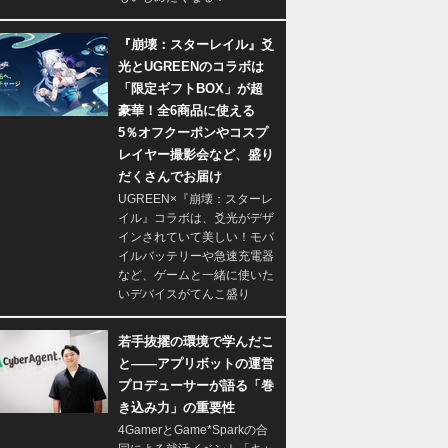
『崩壊：スターレイル』爻
光とUGREENのコラボは
「限定ギフトBOX」が超
豪華！全6商品に使える
5％オフクーポンやコスプ
レイヤー撮影会など、盛り
だくさんでお届け
UGREEN×『崩壊：スターレ
イル』コラボは、爻光がデザ
インされていて美しい！モバ
イルバッテリーや急速充電器
など、ゲームと一緒に使いた
いデバイスがてんこ盛り
若手抜擢の環境で学んだこ
と――アプリボットの運営
プロデューサーが語る「巻
き込み力」の重要性
4GamerとGame*Sparkの合