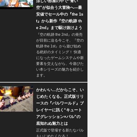
涼しい部屋の中で“青い
空”が似合う大冒険へ―最
安値でセール中の『the 1s
t』から新作『空の軌跡 th
e 2nd』まで駆け抜けよう
『空の軌跡 the 2nd』の発売
が目前に迫る今こそ、『空の
軌跡 the 1st』から遊び始め
る絶好のタイミング！ 快適
になったゲームシステムや新
要素を交えながら、今遊びた
い本シリーズの魅力を紹介し
ます。
かわいい…だからこそ、い
じめたくなる。正式版リリ
ースの『パルワールド』プ
レイヤーに訊く“キュート
アグレッション×パル”の
底知れぬ魅力とは
正式版で登場する新たなパル
もいじめたくなる！