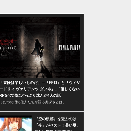
「冒険は楽しいものだ」 ─『FF11』と『ウィザ
ードリィ ヴァリアンツ ダフネ』、"優しくない
RPG"の沼にどっぷり沈んだ4人の話
ふたつの沼の住人たちが語る奥深さとは。
『空の軌跡』を遊ぶのは
「今」がベスト！暑い夏、