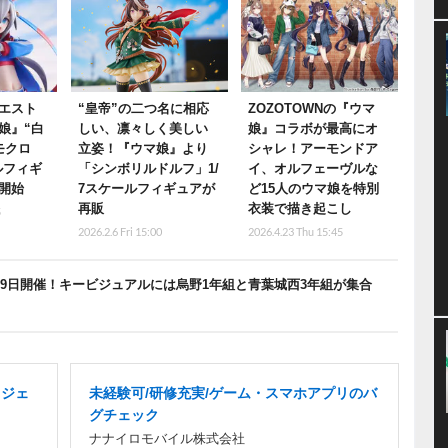
エスト
“皇帝”の二つ名に相応
ZOZOTOWNの『ウマ
娘』“白
しい、凛々しく美しい
娘』コラボが最高にオ
モクロ
立姿！『ウマ娘』より
シャレ！アーモンドア
ルフィギ
「シンボリルドルフ」1/
イ、オルフェーヴルな
開始
7スケールフィギュアが
ど15人のウマ娘を特別
再販
衣装で描き起こし
5
2026.2.6 Fri 15:00
2026.4.23 Thu 15:45
月19日開催！キービジュアルには烏野1年組と青葉城西3年組が集合
ロジェ
未経験可/研修充実/ゲーム・スマホアプリのバ
グチェック
ナナイロモバイル株式会社