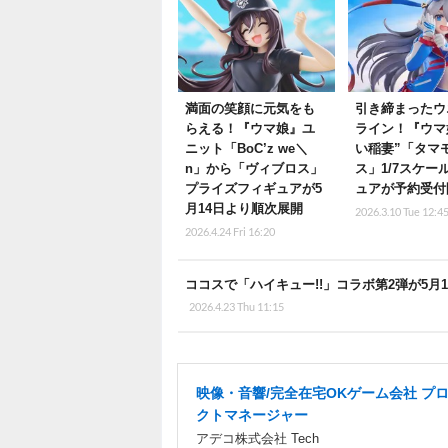
満面の笑顔に元気をも
引き締まったウ
らえる！『ウマ娘』ユ
ライン！『ウマ
ニット「BoC’z we＼
い稲妻”「タマ
n」から「ヴィブロス」
ス」1/7スケー
プライズフィギュアが5
ュアが予約受付
月14日より順次展開
2026.3.10 Tue 12:4
2026.4.24 Fri 16:20
ココスで「ハイキュー!!」コラボ第2弾が5
2026.4.23 Thu 11:15
映像・音響/完全在宅OKゲーム会社 プ
クトマネージャー
アデコ株式会社 Tech