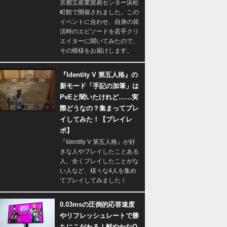
京都立産業貿易センター浜松
町館で開催されました。この
イベントに合わせ、自身の就
活時のエピソードを若手クリ
エイターに聞いてみたので、
その模様をお届けします。
『Identity V 第五人格』の
新モード「手記の加筆」は
PvEと聞いたけれど……実
際どうなの？集まってプレ
イしてみた！【プレイレ
ポ】
『Identity V 第五人格』が好
きな人やプレイしたことある
人、全くプレイしたことがな
い人など、様々な4人を集め
てプレイしてみました！
0.03msの圧倒的応答速度
やリフレッシュレートで勝
ちにこだわる！鮮やかなQ