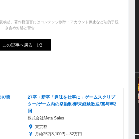
意喚起。著作権侵害にはコンテンツ削除・アカウント停止など法的手続
き含め対処と警告
この記事へ戻る
1/2
K/第
27卒・新卒「趣味を仕事に」ゲームスクリプ
ター/ゲーム内の挙動制御/未経験歓迎/賞与年2
回
株式会社Meta Sales
東京都
月給25万8,100円～32万円