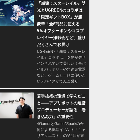
『崩壊：スターレイル』爻
光とUGREENのコラボは
「限定ギフトBOX」が超
豪華！全6商品に使える
5％オフクーポンやコスプ
レイヤー撮影会など、盛り
だくさんでお届け
UGREEN×『崩壊：スターレ
イル』コラボは、爻光がデザ
インされていて美しい！モバ
イルバッテリーや急速充電器
など、ゲームと一緒に使いた
いデバイスがてんこ盛り
若手抜擢の環境で学んだこ
と――アプリボットの運営
プロデューサーが語る「巻
き込み力」の重要性
4GamerとGame*Sparkの合
同による就活イベント「キャ
リアクエスト」の第4回が東