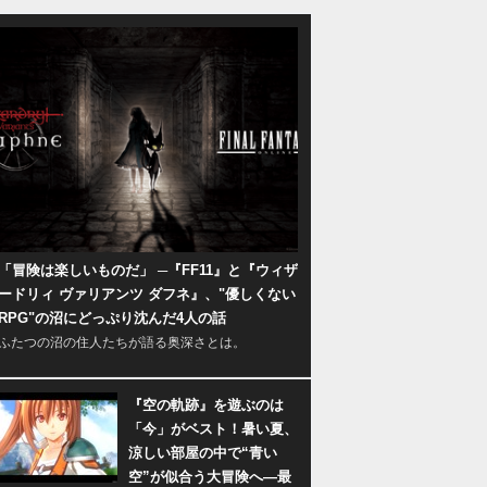
「冒険は楽しいものだ」 ─『FF11』と『ウィザ
ードリィ ヴァリアンツ ダフネ』、"優しくない
RPG"の沼にどっぷり沈んだ4人の話
ふたつの沼の住人たちが語る奥深さとは。
『空の軌跡』を遊ぶのは
「今」がベスト！暑い夏、
涼しい部屋の中で“青い
空”が似合う大冒険へ―最