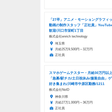
「27卒」アニメ・モーショングラフィ
動画の制作スタッフ「正社員」YouTub
歓迎/川口市栄町1丁目
株式会社enrich technology
埼玉県
月給25万9,500円～32万円
正社員
スマホゲームテスター・月給30万円以
「急募/駅チカ/土日祝休み/服装自由」
好き集まれ/川崎市中原区勤務/1211
株式会社NoID
神奈川県
月給27万1,000円～36万円
正社員