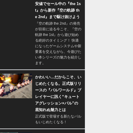
安値でセール中の『the 1s
t』から新作『空の軌跡 th
e 2nd』まで駆け抜けよう
『空の軌跡 the 2nd』の発売
が目前に迫る今こそ、『空の
軌跡 the 1st』から遊び始め
る絶好のタイミング！ 快適
になったゲームシステムや新
要素を交えながら、今遊びた
い本シリーズの魅力を紹介し
ます。
かわいい…だからこそ、い
じめたくなる。正式版リリ
ースの『パルワールド』プ
レイヤーに訊く“キュート
アグレッション×パル”の
底知れぬ魅力とは
正式版で登場する新たなパル
もいじめたくなる！