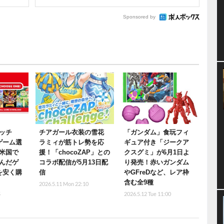
Sponsored by
ッチ
チアガール衣装の雪花
「ガンダム」食玩フィ
ゲーム選
ラミィが筋トレ勢を応
ギュア付き「ジークア
米国で
援！「chocoZAP」との
クスグミ」が6月1日よ
んだゲ
コラボ配信が5月13日配
り発売！赤いガンダム
を安く購
信
やGFreDなど、レア枠
含む全9種
2026.5.11 Mon 22:10
5
2026.5.12 Tue 11:00