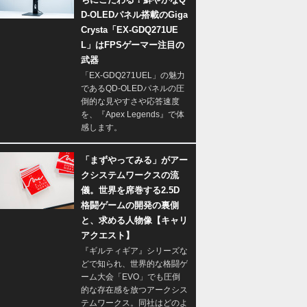
D-OLEDパネル搭載のGiga
Crysta「EX-GDQ271UE
L」はFPSゲーマー注目の
武器
「EX-GDQ271UEL」の魅力
であるQD-OLEDパネルの圧
倒的な見やすさや応答速度
を、『Apex Legends』で体
感します。
「まずやってみる」がアー
クシステムワークスの流
儀。世界を席巻する2.5D
格闘ゲームの開発の裏側
と、求める人物像【キャリ
アクエスト】
『ギルティギア』シリーズな
どで知られ、世界的な格闘ゲ
ーム大会「EVO」でも圧倒
的な存在感を放つアークシス
テムワークス。同社はどのよ