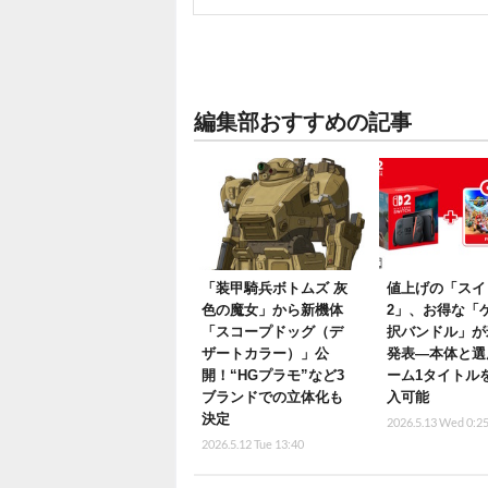
編集部おすすめの記事
「装甲騎兵ボトムズ 灰
値上げの「スイ
色の魔女」から新機体
2」、お得な「
「スコープドッグ（デ
択バンドル」が
ザートカラー）」公
発表―本体と選
開！“HGプラモ”など3
ーム1タイトル
ブランドでの立体化も
入可能
決定
2026.5.13 Wed 0:2
2026.5.12 Tue 13:40