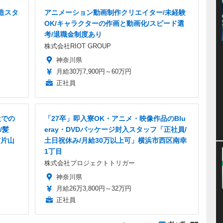
造スタ
アニメーション動画制作クリエイター/未経験
OK/キャラクターの作画と動画化/スピード選
考/退職金制度あり
株式会社RIOT GROUP
神奈川県
月給30万7,900円～60万円
正社員
社での
「27卒」即入寮OK・アニメ・映像作品のBlu
/髪
eray・DVDパッケージ封入スタッフ「正社員/
市片山
土日祝休み/月給30万以上可」横浜市西区南幸
1丁目
株式会社プロジェクトトリガー
神奈川県
月給26万3,800円～32万円
正社員