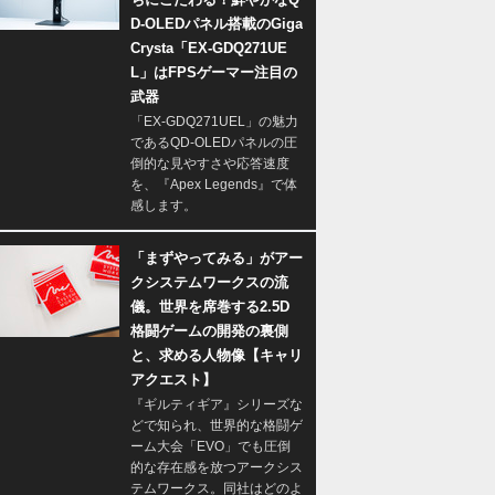
D-OLEDパネル搭載のGiga
Crysta「EX-GDQ271UE
L」はFPSゲーマー注目の
武器
「EX-GDQ271UEL」の魅力
であるQD-OLEDパネルの圧
倒的な見やすさや応答速度
を、『Apex Legends』で体
感します。
「まずやってみる」がアー
クシステムワークスの流
儀。世界を席巻する2.5D
格闘ゲームの開発の裏側
と、求める人物像【キャリ
アクエスト】
『ギルティギア』シリーズな
どで知られ、世界的な格闘ゲ
ーム大会「EVO」でも圧倒
的な存在感を放つアークシス
テムワークス。同社はどのよ