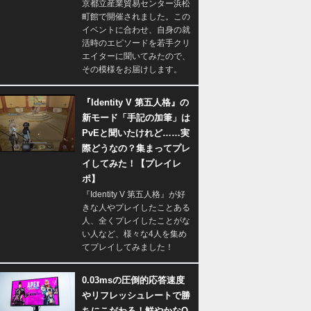
京都立産業貿易センター浜松
町館で開催されました。この
イベントに合わせ、自身の就
活時のエピソードを若手クリ
エイターに聞いてみたので、
その模様をお届けします。
『Identity V 第五人格』の
新モード「手記の加筆」は
PvEと聞いたけれど……実
際どうなの？集まってプレ
イしてみた！【プレイレ
ポ】
『Identity V 第五人格』が好
きな人やプレイしたことある
人、全くプレイしたことがな
い人など、様々な4人を集め
てプレイしてみました！
0.03msの圧倒的応答速度
やリフレッシュレートで勝
ちにこだわる！鮮やかなQ