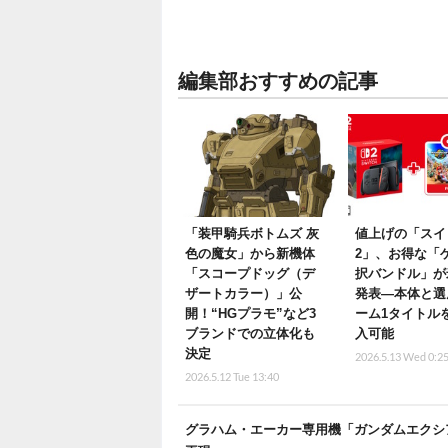
編集部おすすめの記事
「装甲騎兵ボトムズ 灰
値上げの「スイ
色の魔女」から新機体
2」、お得な「
「スコープドッグ（デ
択バンドル」が
ザートカラー）」公
発表―本体と選
開！“HGプラモ”など3
ーム1タイトル
ブランドでの立体化も
入可能
決定
2026.5.13 Wed 0:2
2026.5.12 Tue 13:40
グラハム・エーカー専用機「ガンダムエクシア