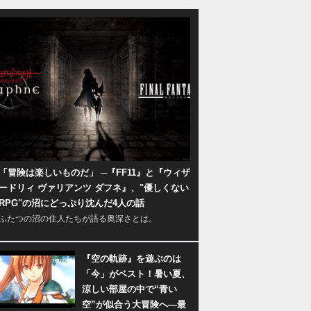
「冒険は楽しいものだ」 ─『FF11』と『ウィザ
ードリィ ヴァリアンツ ダフネ』、"優しくない
RPG"の沼にどっぷり沈んだ4人の話
ふたつの沼の住人たちが語る奥深さとは。
『空の軌跡』を遊ぶのは
「今」がベスト！暑い夏、
涼しい部屋の中で“青い
空”が似合う大冒険へ―最