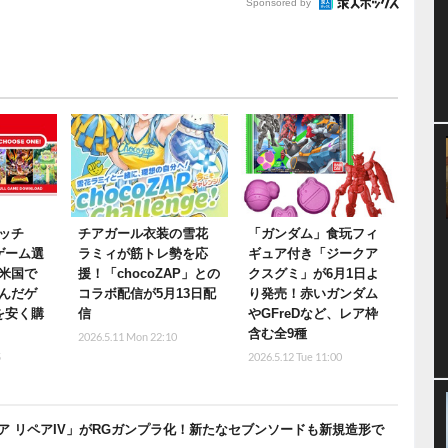
Sponsored by
ッチ
チアガール衣装の雪花
「ガンダム」食玩フィ
ゲーム選
ラミィが筋トレ勢を応
ギュア付き「ジークア
米国で
援！「chocoZAP」との
クスグミ」が6月1日よ
んだゲ
コラボ配信が5月13日配
り発売！赤いガンダム
を安く購
信
やGFreDなど、レア枠
含む全9種
2026.5.11 Mon 22:10
5
2026.5.12 Tue 11:00
 リペアIV」がRGガンプラ化！新たなセブンソードも新規造形で