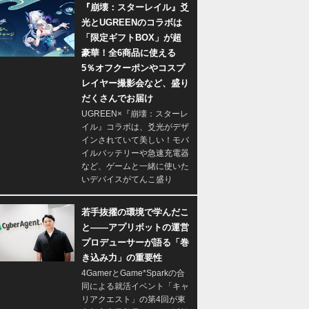
『崩壊：スターレイル』爻
光とUGREENのコラボは
「限定ギフトBOX」が超
豪華！全6商品に使える
5％オフクーポンやコスプ
レイヤー撮影会など、盛り
だくさんでお届け
UGREEN×『崩壊：スターレ
イル』コラボは、爻光がデザ
インされていて美しい！モバ
イルバッテリーや急速充電器
など、ゲームと一緒に使いた
いデバイスがてんこ盛り
若手抜擢の環境で学んだこ
と――アプリボットの運営
プロデューサーが語る「巻
き込み力」の重要性
4GamerとGame*Sparkの合
同による就活イベント「キャ
リアクエスト」の第4回が東