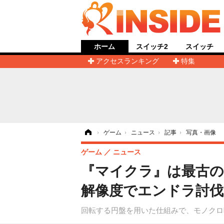
ホーム
スイッチ2
スイッチ
アクセスランキング
特集
ホーム
›
ゲーム
›
ニュース
›
記事
›
写真・画像
ゲーム
ニュース
『マイクラ』は最古
解像度でエンドラ討伐を
回転する円盤を用いた仕組みで、モノクロ