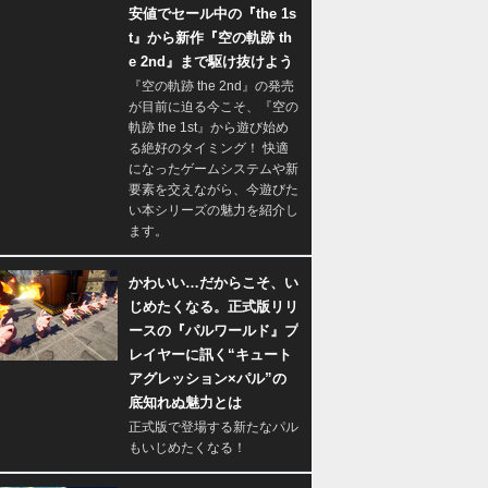
安値でセール中の『the 1s
t』から新作『空の軌跡 th
e 2nd』まで駆け抜けよう
『空の軌跡 the 2nd』の発売
が目前に迫る今こそ、『空の
軌跡 the 1st』から遊び始め
る絶好のタイミング！ 快適
になったゲームシステムや新
要素を交えながら、今遊びた
い本シリーズの魅力を紹介し
ます。
かわいい…だからこそ、い
じめたくなる。正式版リリ
ースの『パルワールド』プ
レイヤーに訊く“キュート
アグレッション×パル”の
底知れぬ魅力とは
正式版で登場する新たなパル
もいじめたくなる！