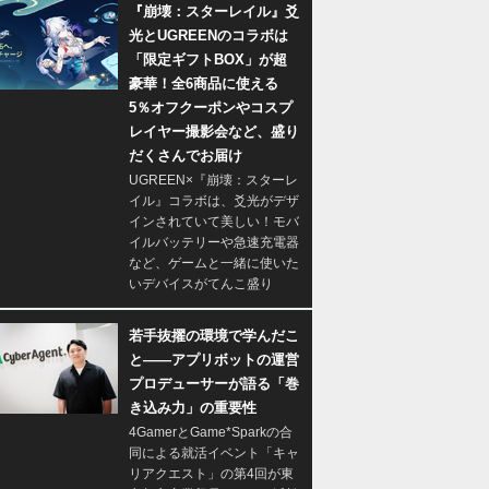
『崩壊：スターレイル』爻
光とUGREENのコラボは
「限定ギフトBOX」が超
豪華！全6商品に使える
5％オフクーポンやコスプ
レイヤー撮影会など、盛り
だくさんでお届け
UGREEN×『崩壊：スターレ
イル』コラボは、爻光がデザ
インされていて美しい！モバ
イルバッテリーや急速充電器
など、ゲームと一緒に使いた
いデバイスがてんこ盛り
若手抜擢の環境で学んだこ
と――アプリボットの運営
プロデューサーが語る「巻
き込み力」の重要性
4GamerとGame*Sparkの合
同による就活イベント「キャ
リアクエスト」の第4回が東