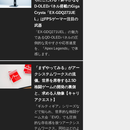
D-OLEDパネル搭載のGiga
Crysta「EX-GDQ271UE
L」はFPSゲーマー注目の
武器
「EX-GDQ271UEL」の魅力
であるQD-OLEDパネルの圧
倒的な見やすさや応答速度
を、『Apex Legends』で体
感します。
「まずやってみる」がアー
クシステムワークスの流
儀。世界を席巻する2.5D
格闘ゲームの開発の裏側
と、求める人物像【キャリ
アクエスト】
『ギルティギア』シリーズな
どで知られ、世界的な格闘ゲ
ーム大会「EVO」でも圧倒
的な存在感を放つアークシス
テムワークス。同社はどのよ