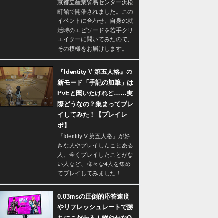
京都立産業貿易センター浜松
町館で開催されました。この
イベントに合わせ、自身の就
活時のエピソードを若手クリ
エイターに聞いてみたので、
その模様をお届けします。
『Identity V 第五人格』の
新モード「手記の加筆」は
PvEと聞いたけれど……実
際どうなの？集まってプレ
イしてみた！【プレイレ
ポ】
『Identity V 第五人格』が好
きな人やプレイしたことある
人、全くプレイしたことがな
い人など、様々な4人を集め
てプレイしてみました！
0.03msの圧倒的応答速度
やリフレッシュレートで勝
ちにこだわる！鮮やかなQ