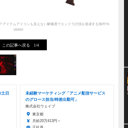
？アイテムアイコンも見えない解像度でエンドラ討伐を達成する海外Yo
utuber
この記事へ戻る
1/4
/土日
未経験マーケティング「アニメ配信サービス
のグロース担当/時差出勤可」
株式会社ウェイブ
東京都
月給20万413円～
正社員