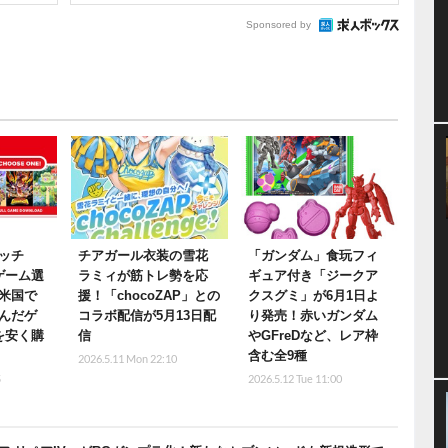
Sponsored by
ッチ
チアガール衣装の雪花
「ガンダム」食玩フィ
ゲーム選
ラミィが筋トレ勢を応
ギュア付き「ジークア
米国で
援！「chocoZAP」との
クスグミ」が6月1日よ
んだゲ
コラボ配信が5月13日配
り発売！赤いガンダム
を安く購
信
やGFreDなど、レア枠
含む全9種
2026.5.11 Mon 22:10
5
2026.5.12 Tue 11:00