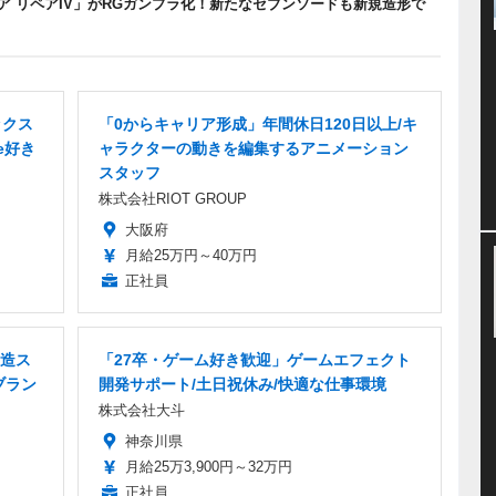
 リペアIV」がRGガンプラ化！新たなセブンソードも新規造形で
ックス
「0からキャリア形成」年間休日120日以上/キ
e好き
ャラクターの動きを編集するアニメーション
スタッフ
株式会社RIOT GROUP
大阪府
月給25万円～40万円
正社員
造ス
「27卒・ゲーム好き歓迎」ゲームエフェクト
ブラン
開発サポート/土日祝休み/快適な仕事環境
株式会社大斗
神奈川県
月給25万3,900円～32万円
正社員