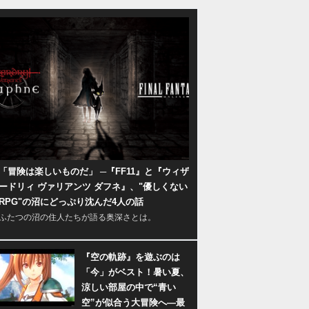
「冒険は楽しいものだ」 ─『FF11』と『ウィザ
ードリィ ヴァリアンツ ダフネ』、"優しくない
RPG"の沼にどっぷり沈んだ4人の話
ふたつの沼の住人たちが語る奥深さとは。
『空の軌跡』を遊ぶのは
「今」がベスト！暑い夏、
涼しい部屋の中で“青い
空”が似合う大冒険へ―最