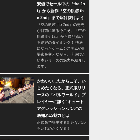
安値でセール中の『the 1s
t』から新作『空の軌跡 th
e 2nd』まで駆け抜けよう
『空の軌跡 the 2nd』の発売
が目前に迫る今こそ、『空の
軌跡 the 1st』から遊び始め
る絶好のタイミング！ 快適
になったゲームシステムや新
要素を交えながら、今遊びた
い本シリーズの魅力を紹介し
ます。
かわいい…だからこそ、い
じめたくなる。正式版リリ
ースの『パルワールド』プ
レイヤーに訊く“キュート
アグレッション×パル”の
底知れぬ魅力とは
正式版で登場する新たなパル
もいじめたくなる！