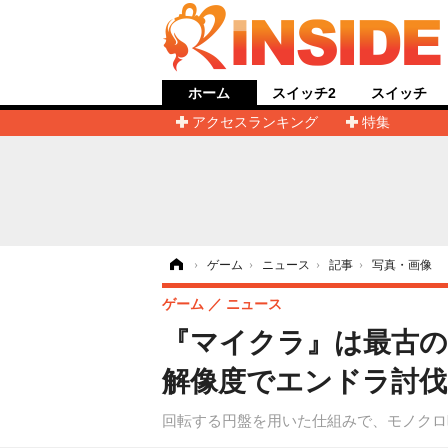
ホーム
スイッチ2
スイッチ
アクセスランキング
特集
ホーム
›
ゲーム
›
ニュース
›
記事
›
写真・画像
ゲーム
ニュース
『マイクラ』は最古
解像度でエンドラ討伐を
回転する円盤を用いた仕組みで、モノクロ