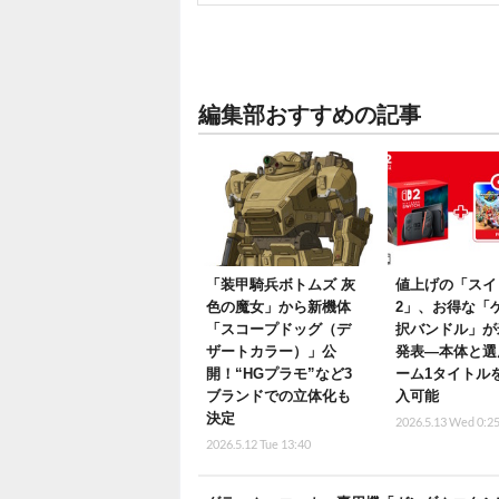
編集部おすすめの記事
「装甲騎兵ボトムズ 灰
値上げの「スイ
色の魔女」から新機体
2」、お得な「
「スコープドッグ（デ
択バンドル」が
ザートカラー）」公
発表―本体と選
開！“HGプラモ”など3
ーム1タイトル
ブランドでの立体化も
入可能
決定
2026.5.13 Wed 0:2
2026.5.12 Tue 13:40