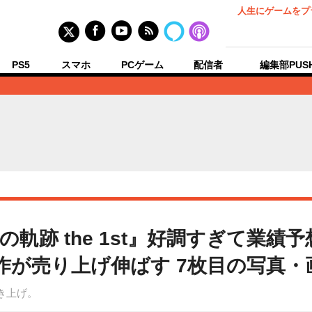
人生にゲームをプ
PS5
スマホ
PCゲーム
配信者
編集部PUS
軌跡 the 1st』好調すぎて業績
作が売り上げ伸ばす 7枚目の写真・
き上げ。