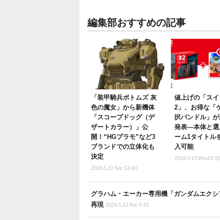
編集部おすすめの記事
「装甲騎兵ボトムズ 灰
値上げの「スイ
色の魔女」から新機体
2」、お得な「
「スコープドッグ（デ
択バンドル」が
ザートカラー）」公
発表―本体と選
開！“HGプラモ”など3
ーム1タイトル
ブランドでの立体化も
入可能
決定
2026.5.13 Wed 0:2
2026.5.12 Tue 13:40
グラハム・エーカー専用機「ガンダムエクシア
再現
2026.5.12 Tue 9:25