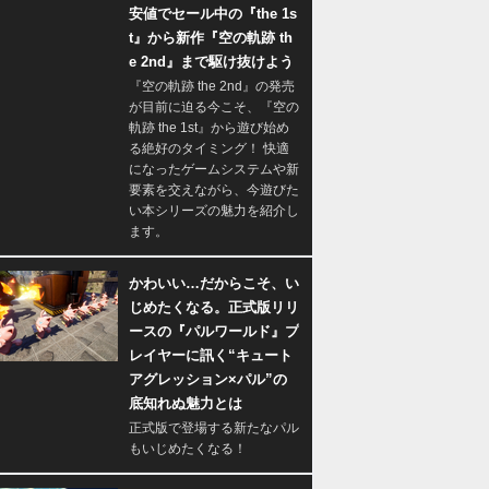
安値でセール中の『the 1s
t』から新作『空の軌跡 th
e 2nd』まで駆け抜けよう
『空の軌跡 the 2nd』の発売
が目前に迫る今こそ、『空の
軌跡 the 1st』から遊び始め
る絶好のタイミング！ 快適
になったゲームシステムや新
要素を交えながら、今遊びた
い本シリーズの魅力を紹介し
ます。
かわいい…だからこそ、い
じめたくなる。正式版リリ
ースの『パルワールド』プ
レイヤーに訊く“キュート
アグレッション×パル”の
底知れぬ魅力とは
正式版で登場する新たなパル
もいじめたくなる！