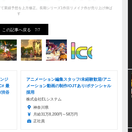
調すぎて業績予想を上方修正。長期シリーズ1作目リメイク作が売り上げ伸ば
す
この記事へ戻る
7/7
ンジ
アニメーション編集スタッフ/未経験歓迎/アニ
C# 最
メーション動画の制作/OJTあり/ポテンシャル
/渋谷
採用
株式会社ELシステム
神奈川県
月給31万8,200円～58万円
正社員