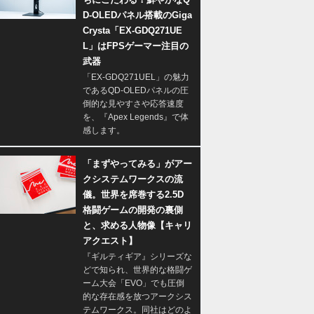
D-OLEDパネル搭載のGiga
Crysta「EX-GDQ271UE
L」はFPSゲーマー注目の
武器
「EX-GDQ271UEL」の魅力
であるQD-OLEDパネルの圧
倒的な見やすさや応答速度
を、『Apex Legends』で体
感します。
「まずやってみる」がアー
クシステムワークスの流
儀。世界を席巻する2.5D
格闘ゲームの開発の裏側
と、求める人物像【キャリ
アクエスト】
『ギルティギア』シリーズな
どで知られ、世界的な格闘ゲ
ーム大会「EVO」でも圧倒
的な存在感を放つアークシス
テムワークス。同社はどのよ