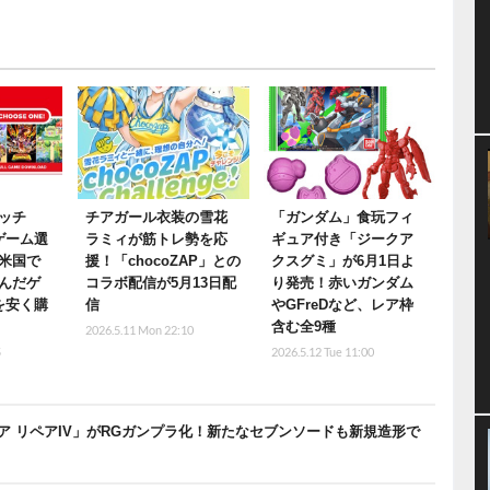
ッチ
チアガール衣装の雪花
「ガンダム」食玩フィ
ゲーム選
ラミィが筋トレ勢を応
ギュア付き「ジークア
米国で
援！「chocoZAP」との
クスグミ」が6月1日よ
んだゲ
コラボ配信が5月13日配
り発売！赤いガンダム
を安く購
信
やGFreDなど、レア枠
含む全9種
2026.5.11 Mon 22:10
5
2026.5.12 Tue 11:00
 リペアIV」がRGガンプラ化！新たなセブンソードも新規造形で