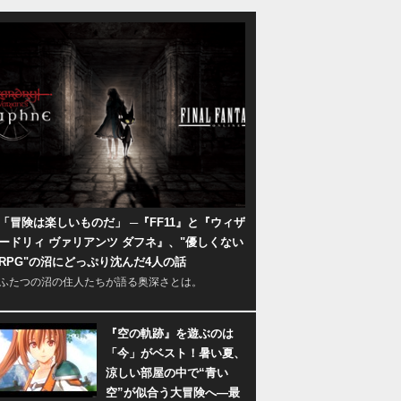
「冒険は楽しいものだ」 ─『FF11』と『ウィザ
ードリィ ヴァリアンツ ダフネ』、"優しくない
RPG"の沼にどっぷり沈んだ4人の話
ふたつの沼の住人たちが語る奥深さとは。
『空の軌跡』を遊ぶのは
「今」がベスト！暑い夏、
涼しい部屋の中で“青い
空”が似合う大冒険へ―最