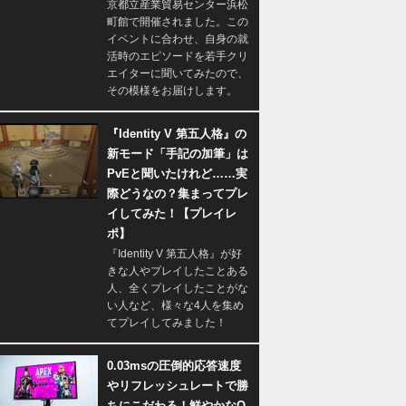
京都立産業貿易センター浜松
町館で開催されました。この
イベントに合わせ、自身の就
活時のエピソードを若手クリ
エイターに聞いてみたので、
その模様をお届けします。
『Identity V 第五人格』の
新モード「手記の加筆」は
PvEと聞いたけれど……実
際どうなの？集まってプレ
イしてみた！【プレイレ
ポ】
『Identity V 第五人格』が好
きな人やプレイしたことある
人、全くプレイしたことがな
い人など、様々な4人を集め
てプレイしてみました！
0.03msの圧倒的応答速度
やリフレッシュレートで勝
ちにこだわる！鮮やかなQ