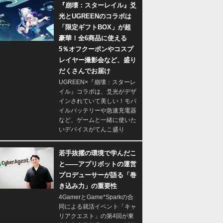
『崩壊：スターレイル』爻
光とUGREENのコラボは
「限定ギフトBOX」が超
豪華！全6商品に使える
5％オフクーポンやコスプ
レイヤー撮影会など、盛り
だくさんでお届け
UGREEN×『崩壊：スターレ
イル』コラボは、爻光がデザ
インされていて美しい！モバ
イルバッテリーや急速充電器
など、ゲームと一緒に使いた
いデバイスがてんこ盛り
若手抜擢の環境で学んだこ
と――アプリボットの運営
プロデューサーが語る「巻
き込み力」の重要性
4GamerとGame*Sparkの合
同による就活イベント「キャ
リアクエスト」の第4回が東