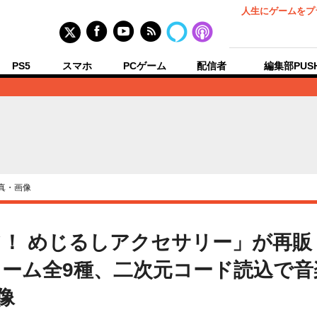
人生にゲームをプ
PS5
スマホ
PCゲーム
配信者
編集部PUS
真・画像
！ めじるしアクセサリー」が再販
ーム全9種、二次元コード読込で
像