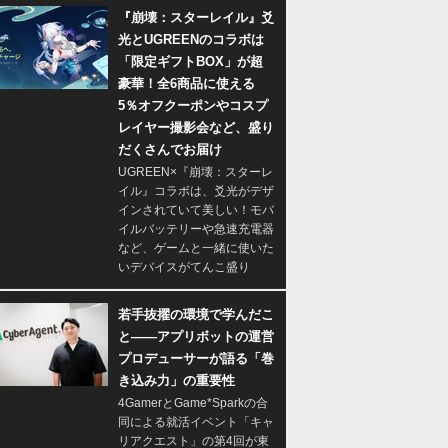
『崩壊：スターレイル』爻
光とUGREENのコラボは
「限定ギフトBOX」が超
豪華！全6商品に使える
5％オフクーポンやコスプ
レイヤー撮影会など、盛り
だくさんでお届け
UGREEN×『崩壊：スターレ
イル』コラボは、爻光がデザ
インされていて美しい！モバ
イルバッテリーや急速充電器
など、ゲームと一緒に使いた
いデバイスがてんこ盛り
若手抜擢の環境で学んだこ
と――アプリボットの運営
プロデューサーが語る「巻
き込み力」の重要性
4GamerとGame*Sparkの合
同による就活イベント「キャ
リアクエスト」の第4回が東