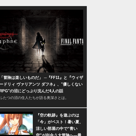
「冒険は楽しいものだ」 ─『FF11』と『ウィザ
ードリィ ヴァリアンツ ダフネ』、"優しくない
RPG"の沼にどっぷり沈んだ4人の話
ふたつの沼の住人たちが語る奥深さとは。
『空の軌跡』を遊ぶのは
「今」がベスト！暑い夏、
涼しい部屋の中で“青い
空”が似合う大冒険へ―最