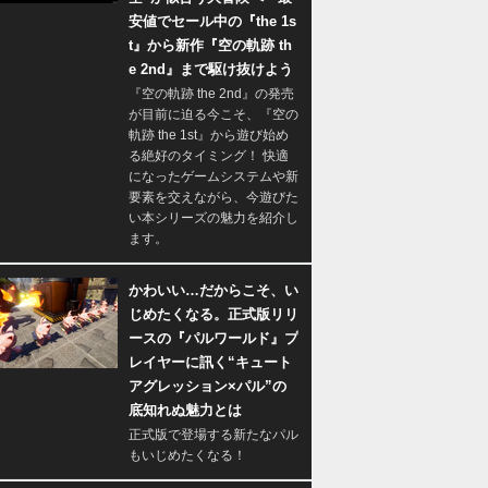
安値でセール中の『the 1s
t』から新作『空の軌跡 th
e 2nd』まで駆け抜けよう
『空の軌跡 the 2nd』の発売
が目前に迫る今こそ、『空の
軌跡 the 1st』から遊び始め
る絶好のタイミング！ 快適
になったゲームシステムや新
要素を交えながら、今遊びた
い本シリーズの魅力を紹介し
ます。
かわいい…だからこそ、い
じめたくなる。正式版リリ
ースの『パルワールド』プ
レイヤーに訊く“キュート
アグレッション×パル”の
底知れぬ魅力とは
正式版で登場する新たなパル
もいじめたくなる！