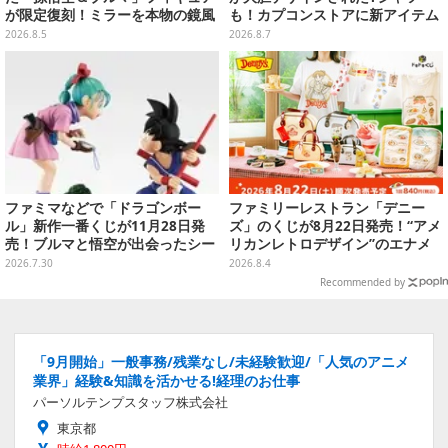
が限定復刻！ミラーを本物の鏡風
も！カプコンストアに新アイテム
や、ブルマの目元が映りこむ描写
が続々登場
2026.8.5
2026.8.7
にできるステッカーを収録
ファミマなどで「ドラゴンボー
ファミリーレストラン「デニー
ル」新作一番くじが11月28日発
ズ」のくじが8月22日発売！“アメ
売！ブルマと悟空が出会ったシー
リカンレトロデザイン”のエナメ
ンや、牛魔王の車で飛び回るウー
ルバッグやTシャツなど、日常使
2026.7.30
2026.8.4
ロンたちを立体化
いできるグッズを用意
Recommended by
「9月開始」一般事務/残業なし/未経験歓迎/「人気のアニメ
業界」経験&知識を活かせる!経理のお仕事
パーソルテンプスタッフ株式会社
東京都