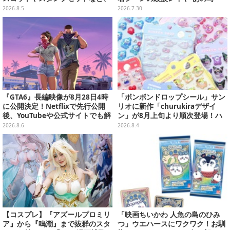
可愛すぎる全5アイテムがライン
真”の葛城ミサトフィギュアほ
2026.8.5
2026.7.30
ナップ
か、場面写クリアファイルなど
『GTA6』長編映像が8月28日4時
「ボンボンドロップシール」サン
に公開決定！Netflixで先行公開
リオに新作「churukiraデザイ
後、YouTubeや公式サイトでも解
ン」が8月上旬より順次登場！ハ
禁
ローキティ、はぴだんぶいなど全
2026.8.6
2026.8.4
8種類
【コスプレ】『アズールプロミリ
「映画ちいかわ 人魚の島のひみ
ア』から『鳴潮』まで抜群のスタ
つ」ウエハースにワクワク！お馴