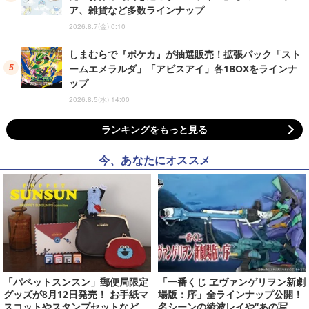
ア、雑貨など多数ラインナップ
2026.8.7(金) 0:10
しまむらで『ポケカ』が抽選販売！拡張パック「スト
ームエメラルダ」「アビスアイ」各1BOXをラインナ
ップ
2026.8.5(水) 14:00
ランキングをもっと見る
今、あなたにオススメ
「パペットスンスン」郵便局限定
「一番くじ ヱヴァンゲリヲン新劇
グッズが8月12日発売！ お手紙マ
場版：序」全ラインナップ公開！
スコットやスタンプセットなど、
名シーンの綾波レイや“あの写