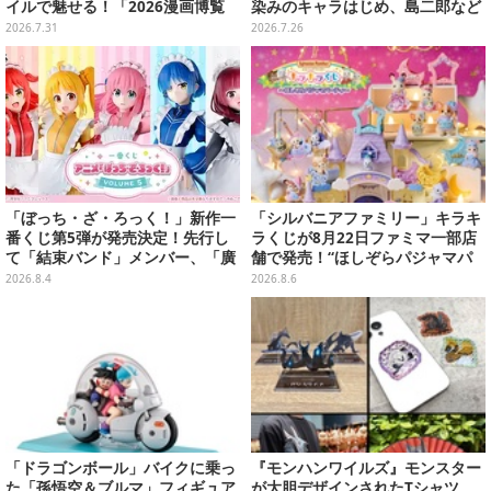
イルで魅せる！「2026漫画博覧
染みのキャラはじめ、島二郎など
会」百花繚乱の台湾美女12選【写
セイレーン編カード全22種
2026.7.31
2026.7.26
真37枚】
「ぼっち・ざ・ろっく！」新作一
「シルバニアファミリー」キラキ
番くじ第5弾が発売決定！先行し
ラくじが8月22日ファミマ一部店
て「結束バンド」メンバー、「廣
舗で発売！“ほしぞらパジャマパ
井きくり」のメイド衣装フィギュ
ーティ”をテーマに、お人形や建
2026.8.4
2026.8.6
アを公開
物がラインナップ
「ドラゴンボール」バイクに乗っ
『モンハンワイルズ』モンスター
た「孫悟空＆ブルマ」フィギュア
が大胆デザインされたTシャツ