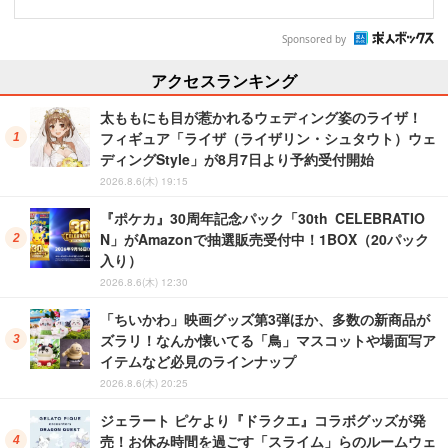
Sponsored by
アクセスランキング
太ももにも目が惹かれるウェディング姿のライザ！
フィギュア「ライザ（ライザリン・シュタウト）ウェ
ディングStyle」が8月7日より予約受付開始
2026.8.6(木) 19:15
『ポケカ』30周年記念パック「30th CELEBRATIO
N」がAmazonで抽選販売受付中！1BOX（20パック
入り）
2026.8.6(木) 12:30
「ちいかわ」映画グッズ第3弾ほか、多数の新商品が
ズラリ！なんか懐いてる「鳥」マスコットや場面写ア
イテムなど必見のラインナップ
2026.8.6(木) 20:25
ジェラート ピケより『ドラクエ』コラボグッズが発
売！お休み時間を過ごす「スライム」らのルームウェ