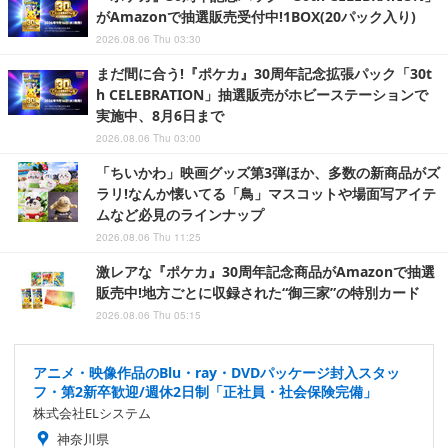
がAmazonで抽選販売受付中!1BOX(20パック入り)
2026.08.06 Thu 03:30
まだ間に合う!『ポケカ』30周年記念拡張パック「30t
h CELEBRATION」抽選販売がホビーステーションで
実施中、8月6日まで
2026.08.06 Thu 03:00
「ちいかわ」映画グッズ第3弾ほか、多数の新商品がズ
ラリ!なんか懐いてる「鳥」マスコットや場面写アイテ
ムなど必見のラインナップ
2026.08.06 Thu 11:25
激レアな『ポケカ』30周年記念商品がAmazonで抽選
販売中!地方ごとに収録された“御三家”の特別カード
2026.08.06 Thu 05:15
アニメ・映像作品のBlu・ray・DVDパッケージ封入スタッ
フ・第2新卒歓迎/週休2日制「正社員・社会保険完備」
株式会社ELシステム
神奈川県