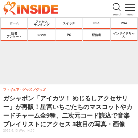
search
menu
アクセス
ホーム
スイッチ
PS5
PS4
ランキング
読者
インサイドちゃ
スマホ
PC
配信者
アンケート
ん
フィギュア・グッズ
グッズ
ガシャポン「アイカツ！ めじるしアクセサリ
ー」が再販！星宮いちごたちのマスコットやカ
ードチャーム全9種、二次元コード読込で音楽
プレイリストにアクセス 3枚目の写真・画像
2026.5.13 Wed 14:00