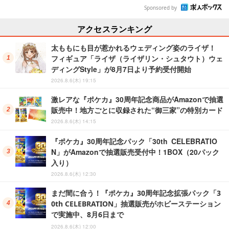
Sponsored by
アクセスランキング
太ももにも目が惹かれるウェディング姿のライザ！
フィギュア「ライザ（ライザリン・シュタウト）ウェ
ディングStyle」が8月7日より予約受付開始
2026.8.6(木) 19:15
激レアな『ポケカ』30周年記念商品がAmazonで抽選
販売中！地方ごとに収録された“御三家”の特別カード
2026.8.6(木) 14:15
『ポケカ』30周年記念パック「30th CELEBRATIO
N」がAmazonで抽選販売受付中！1BOX（20パック
入り）
2026.8.6(木) 12:30
まだ間に合う！『ポケカ』30周年記念拡張パック「3
0th CELEBRATION」抽選販売がホビーステーション
で実施中、8月6日まで
2026.8.6(木) 12:00