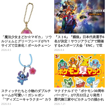
「魔法少女まどか☆マギカ」 ソウ
『スト6』『餓狼』日本代表選手6
ルジェムとグリーフシードが1/1
名が決定！サウジアラビアで開催
サイズで立体化！ボールチェーン
するeスポーツ大会「ENC」で世
を外せばフィギュアとして飾れる
界に挑む
2026.8.5
2026.8.4
ガシャポン全6種
スティッチたちと小物のダブルチ
マクドナルドで「ポケモン30周年
ャームが可愛い！ガシャポン
バーガー」が7月22日より発売！
「“ディズニーキャラクター” カラ
歴代御三家やピカチュウの描かれ
フルマルチチャーム」が発売
たオリジナルパッケージが可愛い
2026.8.6
2026.7.21