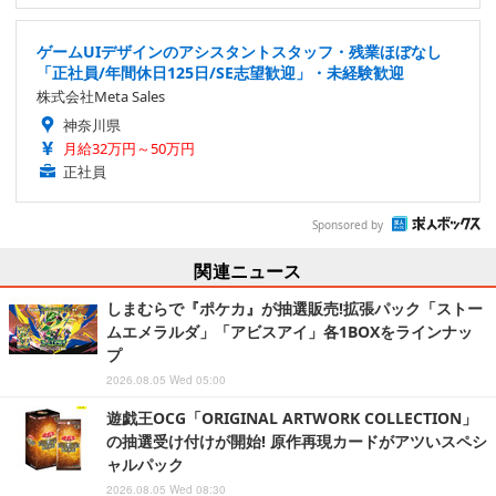
ゲームUIデザインのアシスタントスタッフ・残業ほぼなし
「正社員/年間休日125日/SE志望歓迎」・未経験歓迎
株式会社Meta Sales
神奈川県
月給32万円～50万円
正社員
Sponsored by
関連ニュース
しまむらで『ポケカ』が抽選販売!拡張パック「ストー
ムエメラルダ」「アビスアイ」各1BOXをラインナッ
プ
2026.08.05 Wed 05:00
遊戯王OCG「ORIGINAL ARTWORK COLLECTION」
の抽選受け付けが開始! 原作再現カードがアツいスペシ
ャルパック
2026.08.05 Wed 08:30