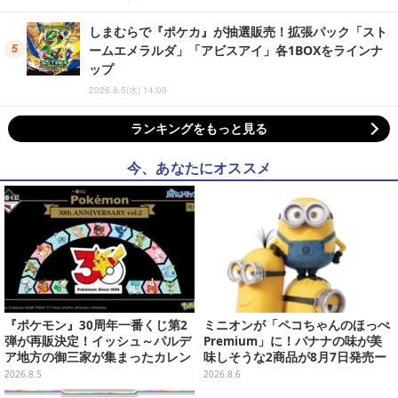
しまむらで『ポケカ』が抽選販売！拡張パック「スト
ームエメラルダ」「アビスアイ」各1BOXをラインナ
ップ
2026.8.5(水) 14:00
ランキングをもっと見る
今、あなたにオススメ
『ポケモン』30周年一番くじ第2
ミニオンが「ペコちゃんのほっぺ
弾が再販決定！イッシュ～パルデ
Premium」に！バナナの味が美
ア地方の御三家が集まったカレン
味しそうな2商品が8月7日発売ー
ダー、ぬいぐるみなど記念グッズ
可愛いパッケージも必見
2026.8.5
2026.8.6
盛りだくさん