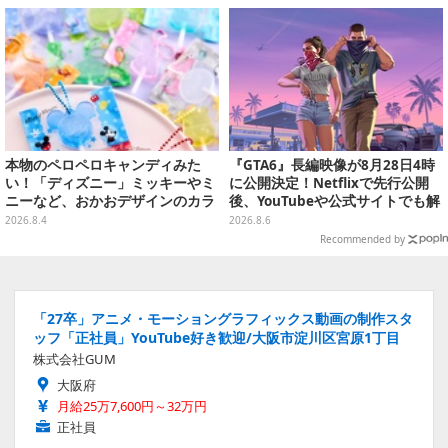
本物のペロペロキャンディみた
『GTA6』長編映像が8月28日4時
い！「ディズニー」ミッキーやミ
に公開決定！Netflixで先行公開
ニーなど、おかおデザインのカラ
後、YouTubeや公式サイトでも解
フルチャーム全10種が8月31日発
禁
2026.8.4
2026.8.6
売
Recommended by
「27卒」アニメ・モーショングラフィックス動画の制作スタ
ッフ「正社員」YouTube好き歓迎/大阪市淀川区宮原1丁目
株式会社GUM
大阪府
月給25万7,600円～32万円
正社員