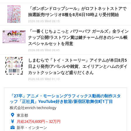
「ボンボンドロップシール」がロフトネットストアで
抽選販売!サンリオ8種を8月6日10時より受付開始
2026.08.05 Wed 09:15
「一番くじちょこっと パワーパフ ガールズ」全ライン
ナップ公開!ラストワン賞は鍵チャーム付きのシール帳
スペシャルセットを用意
2026.08.05 Wed 09:45
しまむらで「トイ・ストーリー」アイテムが本日8月5
日より発売!アパレルや雑貨、エイリアンとハムのダイ
カットクッションなど盛りだくさん
2026.08.05 Wed 01:10
「27卒」アニメ・モーショングラフィックス動画の制作スタ
ッフ「正社員」YouTube好き歓迎/新宿区歌舞伎町1丁目
株式会社enrich technology
東京都
月給24万6,600円～32万円
新卒・インターン