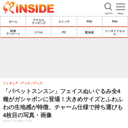
search
menu
アクセス
ホーム
スイッチ
PS5
PS4
ランキング
読者
インサイドちゃ
スマホ
PC
配信者
アンケート
ん
フィギュア・グッズ
グッズ
「パペットスンスン」フェイスぬいぐるみ全4
種がガシャポンに登場！大きめサイズとふわふ
わの生地感が特徴、チャーム仕様で持ち運びも
4枚目の写真・画像
2026.5.13 Wed 13:00