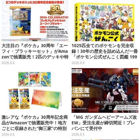
大注目の『ポケカ』30周年「エー
1025匹全てのポケモンを完全収
フィ・ブラッキーセット」がAma
録！30年の歴史を詰め込んだ一冊
zonで抽選販売！2匹のデッキや特
「ポケモン公式ぜんこく図鑑 199
別カードを収録
6-2026」が大ボリューム
2026.8.6
2026.8.6
激レアな『ポケカ』30周年記念商
「MG ガンダムヘビーアームズ改
品がAmazonで抽選販売中！地方
EW」受注生産が締切間近！プレ
ごとに収録された“御三家”の特別
バンにて受付中
カード
2026.8.6
2026.8.5