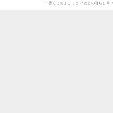
「一番くじちょこっと いぬとの暮らし illust