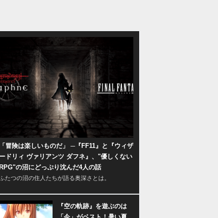
「冒険は楽しいものだ」 ─『FF11』と『ウィザ
ードリィ ヴァリアンツ ダフネ』、"優しくない
RPG"の沼にどっぷり沈んだ4人の話
ふたつの沼の住人たちが語る奥深さとは。
『空の軌跡』を遊ぶのは
「今」がベスト！暑い夏、