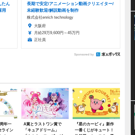
んたん
長期で安定/アニメーション動画クリエイター/
採用
未経験歓迎/解説動画を制作
株式会社enrich technology
大阪府
月給29万9,600円～45万円
正社員
Sponsored by
0周年一
A賞とラストワン賞で
『星のカービィ』新作
全ライン
「キュアドリーム」
一番くじがキュート！