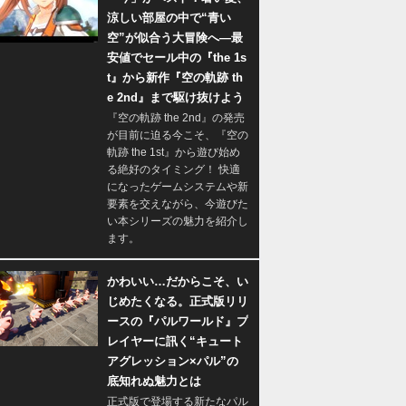
涼しい部屋の中で“青い
空”が似合う大冒険へ―最
安値でセール中の『the 1s
t』から新作『空の軌跡 th
e 2nd』まで駆け抜けよう
『空の軌跡 the 2nd』の発売
が目前に迫る今こそ、『空の
軌跡 the 1st』から遊び始め
る絶好のタイミング！ 快適
になったゲームシステムや新
要素を交えながら、今遊びた
い本シリーズの魅力を紹介し
ます。
かわいい…だからこそ、い
じめたくなる。正式版リリ
ースの『パルワールド』プ
レイヤーに訊く“キュート
アグレッション×パル”の
底知れぬ魅力とは
正式版で登場する新たなパル