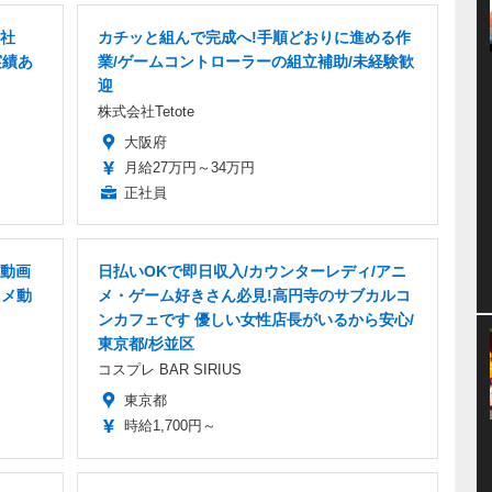
正社
カチッと組んで完成へ!手順どおりに進める作
実績あ
業/ゲームコントローラーの組立補助/未経験歓
迎
株式会社Tetote
大阪府
月給27万円～34万円
正社員
動画
日払いOKで即日収入/カウンターレディ/アニ
ニメ動
メ・ゲーム好きさん必見!高円寺のサブカルコ
ンカフェです 優しい女性店長がいるから安心/
東京都/杉並区
コスプレ BAR SIRIUS
東京都
時給1,700円～