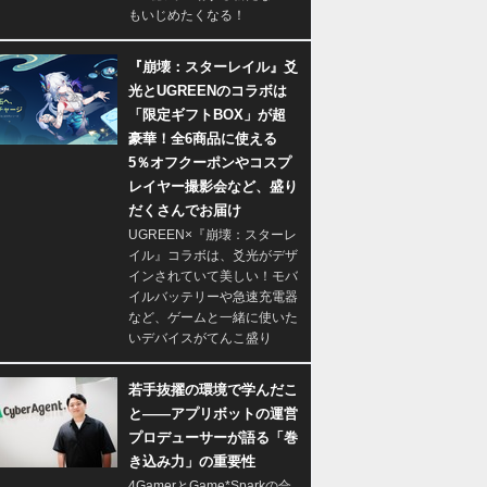
もいじめたくなる！
『崩壊：スターレイル』爻
光とUGREENのコラボは
「限定ギフトBOX」が超
豪華！全6商品に使える
5％オフクーポンやコスプ
レイヤー撮影会など、盛り
だくさんでお届け
UGREEN×『崩壊：スターレ
イル』コラボは、爻光がデザ
インされていて美しい！モバ
イルバッテリーや急速充電器
など、ゲームと一緒に使いた
いデバイスがてんこ盛り
若手抜擢の環境で学んだこ
と――アプリボットの運営
プロデューサーが語る「巻
き込み力」の重要性
4GamerとGame*Sparkの合