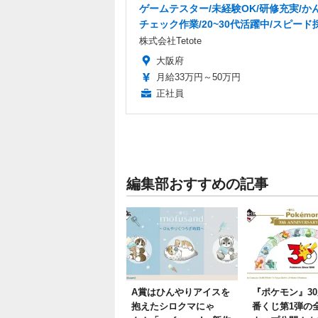
ゲームテスター/未経験OK/研修充実/か
チェック作業/20~30代活躍中/スピード
株式会社Tetote
大阪府
月給33万円～50万円
正社員
編集部おすすめの記事
A賞はひんやりアイスを
『ポケモン』3
抱えたシロクマにゃ
番くじ第1弾の