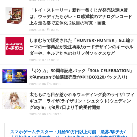
「トイ・ストーリー」新作一番くじが発売決定!A賞
は、ウッディたちがレトロ感満載のアナログレコード
上を走る姿で立体化 2枚目の写真・画像
2026.08.07 Fri 03:40
しまむらで販売された「HUNTER×HUNTER」G.I.編テ
ーマの一部商品が受注再販!カードデザインのキーホル
ダーや、キルアたちのセリフ付ソックスなど
2026.08.07 Fri 02:00
『ポケカ』30周年記念パック「30th CELEBRATION」
がAmazonで抽選販売受付中!1BOX(20パック入り)
2026.08.06 Thu 03:30
太ももにも目が惹かれるウェディング姿のライザ! フィ
ギュア「ライザ(ライザリン・シュタウト)ウェディン
グStyle」が8月7日より予約受付開始
2026.08.06 Thu 10:15
スマホゲームテスター・月給30万円以上可能「急募/駅チカ/