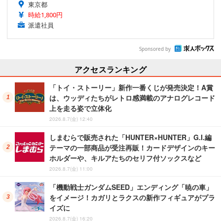
東京都
時給1,800円
派遣社員
Sponsored by
アクセスランキング
「トイ・ストーリー」新作一番くじが発売決定！A賞
は、ウッディたちがレトロ感満載のアナログレコード
上を走る姿で立体化
2026.8.7(金) 12:40
しまむらで販売された「HUNTER×HUNTER」G.I.編
テーマの一部商品が受注再販！カードデザインのキー
ホルダーや、キルアたちのセリフ付ソックスなど
2026.8.7(金) 11:00
「機動戦士ガンダムSEED」エンディング「暁の車」
をイメージ！カガリとラクスの新作フィギュアがプラ
イズに
2026.8.7(金) 16:20