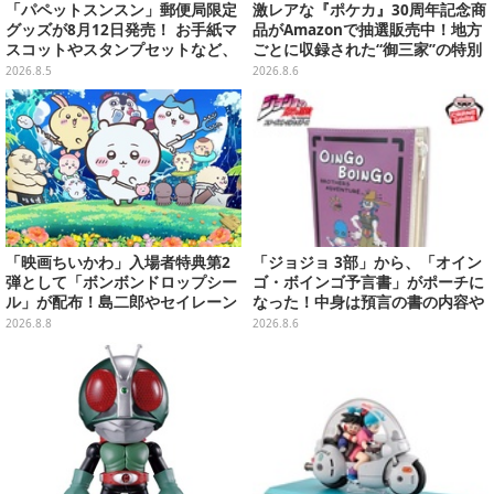
「パペットスンスン」郵便局限定
激レアな『ポケカ』30周年記念商
グッズが8月12日発売！ お手紙マ
品がAmazonで抽選販売中！地方
スコットやスタンプセットなど、
ごとに収録された“御三家”の特別
可愛すぎる全5アイテムがライン
カード
2026.8.5
2026.8.6
ナップ
「映画ちいかわ」入場者特典第2
「ジョジョ 3部」から、「オイン
弾として「ボンボンドロップシー
ゴ・ボインゴ予言書」がポーチに
ル」が配布！島二郎やセイレーン
なった！中身は預言の書の内容や
はもちろん、人魚のウロコまで…
アニメ総柄デザインをプリント
2026.8.8
2026.8.6