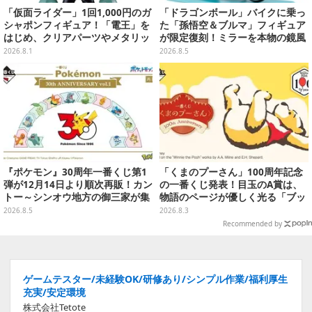
「仮面ライダー」1回1,000円のガ
「ドラゴンボール」バイクに乗っ
シャポンフィギュア！「電王」を
た「孫悟空＆ブルマ」フィギュア
はじめ、クリアパーツやメタリッ
が限定復刻！ミラーを本物の鏡風
ク彩色でこだわりが詰まった4種
や、ブルマの目元が映りこむ描写
2026.8.1
2026.8.5
類
にできるステッカーを収録
『ポケモン』30周年一番くじ第1
「くまのプーさん」100周年記念
弾が12月14日より順次再販！カン
の一番くじ発表！目玉のA賞は、
トー～シンオウ地方の御三家が集
物語のページが優しく光る「ブッ
まった時計、ぬいぐるみなど記念
クシェイプドライト」
2026.8.5
2026.8.3
グッズ盛りだくさん
Recommended by
ゲームテスター/未経験OK/研修あり/シンプル作業/福利厚生
充実/安定環境
株式会社Tetote