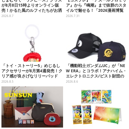
が8月8日15時よりオンライン販
ア』から『鳴潮』まで抜群のスタ
売！かるた風のルフィたちがお洒
イルで魅せる！「2026漫画博覧
落なバッグや、チョッパーが可愛
会」百花繚乱の台湾美女12選【写
2026.8.7
2026.7.31
いサンダルも
真37枚】
「トイ・ストーリー5」めじるし
「機動戦士ガンダムUC」が「NE
アクセサリーが8月第4週発売！ク
W ERA」とコラボ！アナハイム・
リア感が良さげなリリーパッド
エレクトロニクス/ビスト財団の
や、ジェシーなど全5種ラインナ
キャップが予約開始
2026.8.5
2026.8.6
ップ