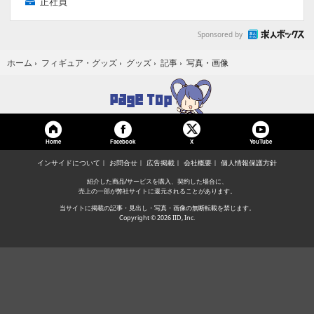
正社員
Sponsored by
写真・画像
ホーム
›
フィギュア・グッズ
›
グッズ
›
記事
›
Home
Facebook
YouTube
X
インサイドについて
お問合せ
広告掲載
会社概要
個人情報保護方針
紹介した商品/サービスを購入、契約した場合に、
売上の一部が弊社サイトに還元されることがあります。
当サイトに掲載の記事・見出し・写真・画像の無断転載を禁じます。
Copyright © 2026 IID, Inc.