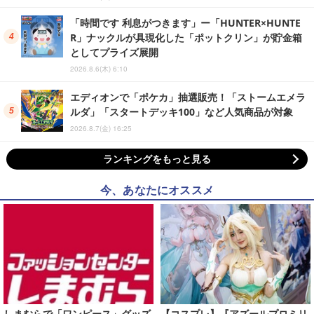
「時間です 利息がつきます」ー「HUNTER×HUNTE
R」ナックルが具現化した「ポットクリン」が貯金箱
としてプライズ展開
2026.8.6(木) 6:10
エディオンで「ポケカ」抽選販売！「ストームエメラ
ルダ」「スタートデッキ100」など人気商品が対象
2026.8.7(金) 16:25
ランキングをもっと見る
今、あなたにオススメ
しまむらで「ワンピース」グッズ
【コスプレ】『アズールプロミリ