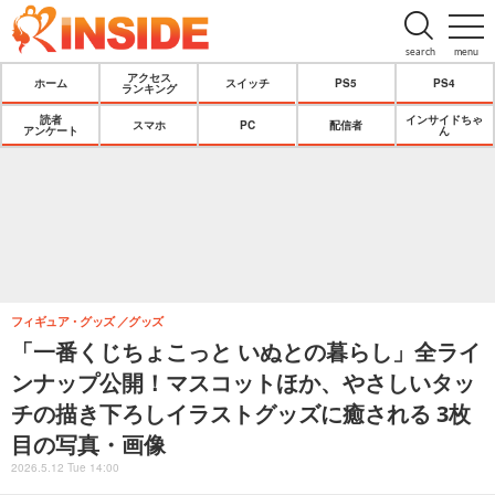
search
menu
アクセス
ホーム
スイッチ
PS5
PS4
ランキング
読者
インサイドちゃ
スマホ
PC
配信者
アンケート
ん
フィギュア・グッズ
グッズ
「一番くじちょこっと いぬとの暮らし」全ライ
ンナップ公開！マスコットほか、やさしいタッ
チの描き下ろしイラストグッズに癒される 3枚
目の写真・画像
2026.5.12 Tue 14:00