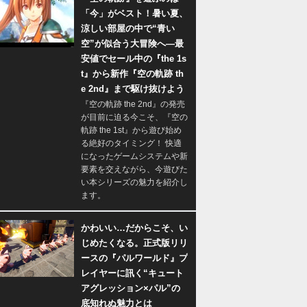
「今」がベスト！暑い夏、
涼しい部屋の中で“青い
空”が似合う大冒険へ―最
安値でセール中の『the 1s
t』から新作『空の軌跡 th
e 2nd』まで駆け抜けよう
『空の軌跡 the 2nd』の発売
が目前に迫る今こそ、『空の
軌跡 the 1st』から遊び始め
る絶好のタイミング！ 快適
になったゲームシステムや新
要素を交えながら、今遊びた
い本シリーズの魅力を紹介し
ます。
かわいい…だからこそ、い
じめたくなる。正式版リリ
ースの『パルワールド』プ
レイヤーに訊く“キュート
アグレッション×パル”の
底知れぬ魅力とは