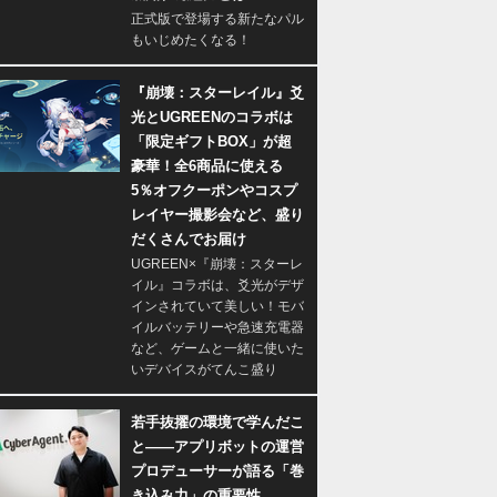
正式版で登場する新たなパル
もいじめたくなる！
『崩壊：スターレイル』爻
光とUGREENのコラボは
「限定ギフトBOX」が超
豪華！全6商品に使える
5％オフクーポンやコスプ
レイヤー撮影会など、盛り
だくさんでお届け
UGREEN×『崩壊：スターレ
イル』コラボは、爻光がデザ
インされていて美しい！モバ
イルバッテリーや急速充電器
など、ゲームと一緒に使いた
いデバイスがてんこ盛り
若手抜擢の環境で学んだこ
と――アプリボットの運営
プロデューサーが語る「巻
き込み力」の重要性