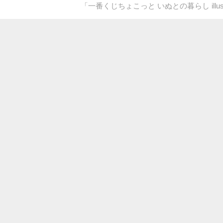
「一番くじちょこっと いぬとの暮らし illust