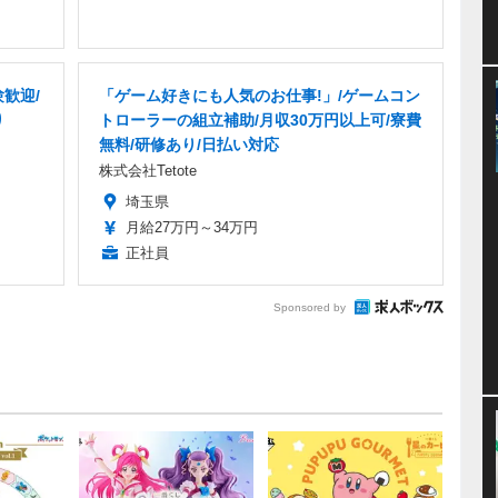
歓迎/
「ゲーム好きにも人気のお仕事!」/ゲームコン
り
トローラーの組立補助/月収30万円以上可/寮費
無料/研修あり/日払い対応
株式会社Tetote
埼玉県
月給27万円～34万円
正社員
Sponsored by