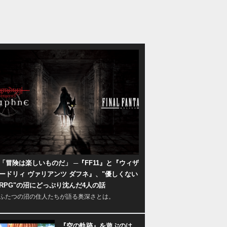
「冒険は楽しいものだ」 ─『FF11』と『ウィザ
ードリィ ヴァリアンツ ダフネ』、"優しくない
RPG"の沼にどっぷり沈んだ4人の話
ふたつの沼の住人たちが語る奥深さとは。
『空の軌跡』を遊ぶのは