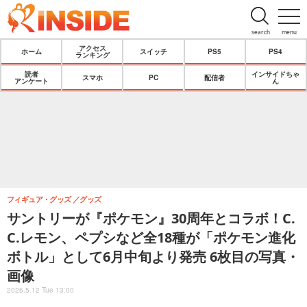
search
menu
アクセス
ホーム
スイッチ
PS5
PS4
ランキング
読者
インサイドちゃ
スマホ
PC
配信者
アンケート
ん
フィギュア・グッズ
グッズ
サントリーが『ポケモン』30周年とコラボ！C.
C.レモン、ペプシなど全18種が「ポケモン進化
ボトル」として6月中旬より発売 6枚目の写真・
画像
2026.5.12 Tue 13:00