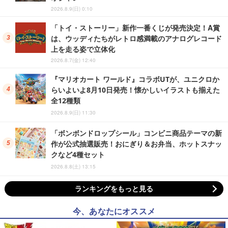
2026.8.9(日) 0:10
「トイ・ストーリー」新作一番くじが発売決定！A賞
は、ウッディたちがレトロ感満載のアナログレコード
上を走る姿で立体化
2026.8.7(金) 12:40
『マリオカート ワールド』コラボUTが、ユニクロか
らいよいよ8月10日発売！懐かしいイラストも揃えた
全12種類
2026.8.9(日) 11:30
「ボンボンドロップシール」コンビニ商品テーマの新
作が公式抽選販売！おにぎり＆お弁当、ホットスナッ
クなど4種セット
2026.8.8(土) 13:15
ランキングをもっと見る
今、あなたにオススメ