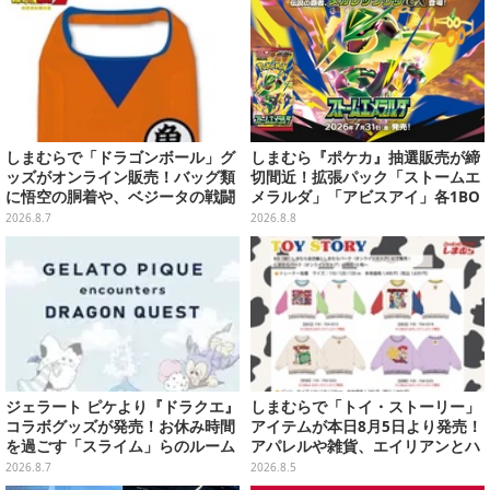
しまむらで「ドラゴンボール」グ
しまむら『ポケカ』抽選販売が締
ッズがオンライン販売！バッグ類
切間近！拡張パック「ストームエ
に悟空の胴着や、ベジータの戦闘
メラルダ」「アビスアイ」各1BO
服を大胆デザイン
Xをラインナップ
2026.8.7
2026.8.8
ジェラート ピケより『ドラクエ』
しまむらで「トイ・ストーリー」
コラボグッズが発売！お休み時間
アイテムが本日8月5日より発売！
を過ごす「スライム」らのルーム
アパレルや雑貨、エイリアンとハ
ウェア、雑貨など多数ラインナッ
ムのダイカットクッションなど盛
2026.8.7
2026.8.5
プ
りだくさん