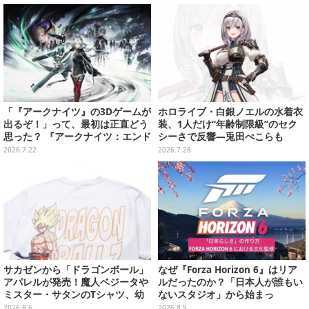
キャラが夢の共演
「『アークナイツ』の3Dゲームが
ホロライブ・白銀ノエルの水着衣
出るぞ！」って、最初は正直どう
装、1人だけ“年齢制限級”のセク
思った？ 『アークナイツ：エンド
シーさで反響―兎田ぺこらも
フィールド』リリース半年を機
「こ、こんなことが許されていい
2026.7.22
2026.7.28
に、4人のインフルエンサーに聞
のか？」と興奮隠せず
いてみたーシリーズを“奥深く”ま
で追ってきたからこその視点【座
談会】
サカゼンから「ドラゴンボール」
なぜ『Forza Horizon 6』はリア
アパレルが発売！魔人ベジータや
ルだったのか？「日本人が誰もい
ミスター・サタンのTシャツ、幼
ないスタジオ」から始まっ
少期悟空のパーカーなど幅広いデ
た、“生活感のある日本"の作り方
2026.8.6
2026.8.5