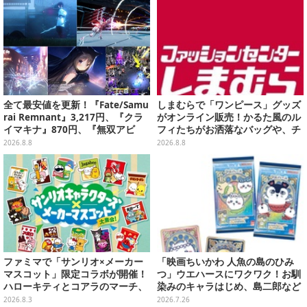
全て最安値を更新！『Fate/Samu
しまむらで「ワンピース」グッズ
rai Remnant』3,217円、『クラ
がオンライン販売！かるた風のル
イマキナ』870円、『無双アビ
フィたちがお洒落なバッグや、チ
ス』1,188円、『星空鉄道とシロ
ョッパーが可愛いサンダルも
2026.8.8
2026.8.8
の旅』3,190円【eショップ・PS S
toreのお薦めセール】
ファミマで「サンリオ×メーカー
「映画ちいかわ 人魚の島のひみ
マスコット」限定コラボが開催！
つ」ウエハースにワクワク！お馴
ハローキティとコアラのマーチ、
染みのキャラはじめ、島二郎など
ハンギョドンと出前坊やなど全26
セイレーン編カード全22種
2026.8.3
2026.7.26