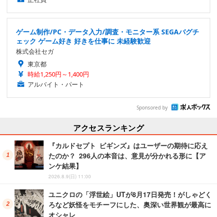
ゲーム制作/PC・データ入力/調査・モニター系 SEGAバグチ
ェック ゲーム好き 好きを仕事に 未経験歓迎
株式会社セガ
東京都
時給1,250円～1,400円
アルバイト・パート
Sponsored by
アクセスランキング
『カルドセプト ビギンズ』はユーザーの期待に応え
たのか？ 296人の本音は、意見が分かれる形に【ア
ンケ結果】
2026.8.9(日) 11:00
ユニクロの「浮世絵」UTが8月17日発売！がしゃどく
ろなど妖怪をモチーフにした、奥深い世界観が最高に
オシャレ