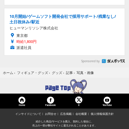
10月開始/ゲームソフト開発会社で採用サポート/残業なし/
土日祝休み/駅近
ヒューマンリソシア株式会社
東京都
時給1,800円
派遣社員
Sponsored by
写真・画像
ホーム
›
フィギュア・グッズ
›
グッズ
›
記事
›
Home
Facebook
YouTube
X
インサイドについて
お問合せ
広告掲載
会社概要
個人情報保護方針
紹介した商品/サービスを購入、契約した場合に、
売上の一部が弊社サイトに還元されることがあります。