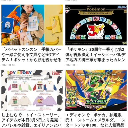
「パペットスンスン」手帳カバー
『ポケモン』30周年一番くじ第2
や一緒に使える文具など全7アイ
弾が再販決定！イッシュ～パルデ
テム！ポケットから顔を覗かせる
ア地方の御三家が集まったカレン
スンスンほか遊び心満載のデザイ
ダー、ぬいぐるみなど記念グッズ
2026.8.10
2026.8.5
ン
盛りだくさん
しまむらで「トイ・ストーリー」
エディオンで「ポケカ」抽選販
アイテムが本日8月5日より発売！
売！「ストームエメラルダ」「ス
アパレルや雑貨、エイリアンとハ
タートデッキ100」など人気商品