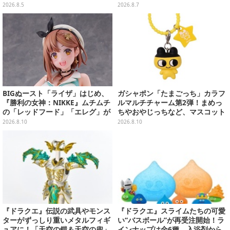
ムのダイカットクッションなど盛
が対象
2026.8.5
2026.8.7
りだくさん
BIGぬースト「ライザ」はじめ、
ガシャポン「たまごっち」カラフ
『勝利の女神：NIKKE』ムチムチ
ルマルチチャーム第2弾！まめっ
の「レッドフード」「エレグ」が
ちやおやじっちなど、マスコット
上位に！7月あみあみフィギュア
＆バンドの色がリンクした全6種
2026.8.10
2026.8.10
予約ランキング
『ドラクエ』伝説の武具やモンス
『ドラクエ』スライムたちの可愛
ターがずっしり重いメタルフィギ
い“バスボール”が再受注開始！ラ
ュアに！「天空の鎧＆天空の兜」
インナップは全6種、入浴剤から