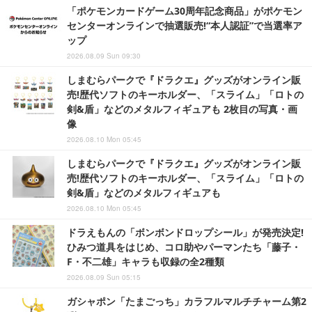
「ポケモンカードゲーム30周年記念商品」がポケモン
センターオンラインで抽選販売!“本人認証”で当選率ア
ップ
2026.08.09 Sun 09:30
しまむらパークで『ドラクエ』グッズがオンライン販
売!歴代ソフトのキーホルダー、「スライム」「ロトの
剣&盾」などのメタルフィギュアも 2枚目の写真・画
像
2026.08.10 Mon 05:45
しまむらパークで『ドラクエ』グッズがオンライン販
売!歴代ソフトのキーホルダー、「スライム」「ロトの
剣&盾」などのメタルフィギュアも
2026.08.10 Mon 05:45
ドラえもんの「ボンボンドロップシール」が発売決定!
ひみつ道具をはじめ、コロ助やパーマンたち「藤子・
F・不二雄」キャラも収録の全2種類
2026.08.09 Sun 05:15
ガシャポン「たまごっち」カラフルマルチチャーム第2