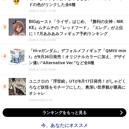
ドの色がリンクした全6種
2026.8.10(月) 12:45
BIGぬースト「ライザ」はじめ、『勝利の女神：NIK
KE』ムチムチの「レッドフード」「エレグ」が上位
に！7月あみあみフィギュア予約ランキング
2026.8.10(月) 12:35
「Hi-νガンダム」デフォルメフィギュア「QMSV min
i」が9月26日発売！オリジナルカラーに加え、デザイ
ン違い"Alternative Ver."など全8種
2026.8.10(月) 15:00
ユニクロの「浮世絵」UTが8月17日発売！がしゃどく
ろなど妖怪をモチーフにした、奥深い世界観が最高に
オシャレ
2026.8.9(日) 0:10
ランキングをもっと見る
今、あなたにオススメ