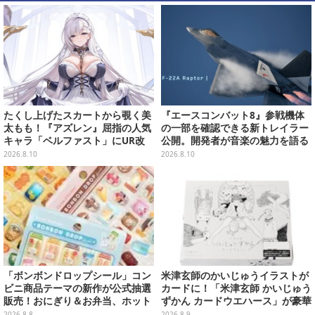
たくし上げたスカートから覗く美
『エースコンバット8』参戦機体
太もも！『アズレン』屈指の人気
の一部を確認できる新トレイラー
キャラ「ベルファスト」にUR改
公開。開発者が音楽の魅力を語る
造実装―メイド服も新デザインに
インタビュー第2弾も
2026.8.10
2026.8.10
お着替え
「ボンボンドロップシール」コン
米津玄師のかいじゅうイラストが
ビニ商品テーマの新作が公式抽選
カードに！「米津玄師 かいじゅう
販売！おにぎり＆お弁当、ホット
ずかん カードウエハース」が豪華
スナックなど4種セット
ラインナップ
2026.8.8
2026.8.9