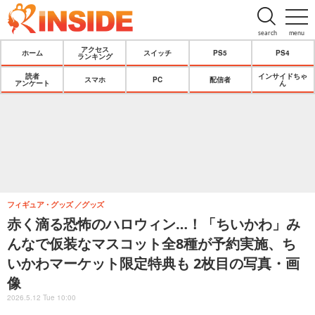
search
menu
アクセス
ホーム
スイッチ
PS5
PS4
ランキング
読者
インサイドちゃ
スマホ
PC
配信者
アンケート
ん
フィギュア・グッズ
グッズ
赤く滴る恐怖のハロウィン…！「ちいかわ」み
んなで仮装なマスコット全8種が予約実施、ち
いかわマーケット限定特典も 2枚目の写真・画
像
2026.5.12 Tue 10:00