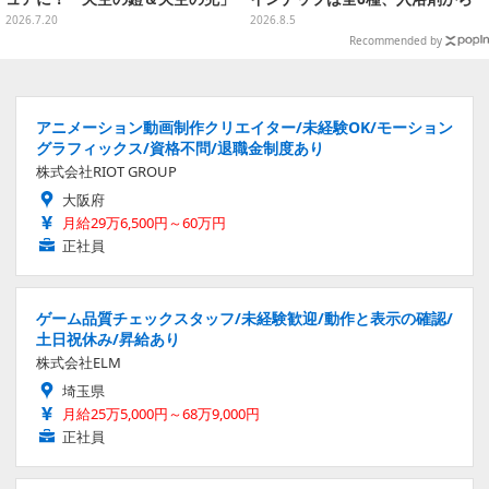
など全7種類
モンスターのフィギュアが出てく
2026.7.20
2026.8.5
る
Recommended by
アニメーション動画制作クリエイター/未経験OK/モーション
グラフィックス/資格不問/退職金制度あり
株式会社RIOT GROUP
大阪府
月給29万6,500円～60万円
正社員
ゲーム品質チェックスタッフ/未経験歓迎/動作と表示の確認/
土日祝休み/昇給あり
株式会社ELM
埼玉県
月給25万5,000円～68万9,000円
正社員