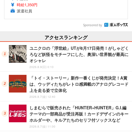
時給1,350円
派遣社員
Sponsored by
アクセスランキング
ユニクロの「浮世絵」UTが8月17日発売！がしゃどく
ろなど妖怪をモチーフにした、奥深い世界観が最高に
オシャレ
2026.8.9(日) 0:10
「トイ・ストーリー」新作一番くじが発売決定！A賞
は、ウッディたちがレトロ感満載のアナログレコード
上を走る姿で立体化
2026.8.7(金) 12:40
しまむらで販売された「HUNTER×HUNTER」G.I.編
テーマの一部商品が受注再販！カードデザインのキー
ホルダーや、キルアたちのセリフ付ソックスなど
2026.8.7(金) 11:00