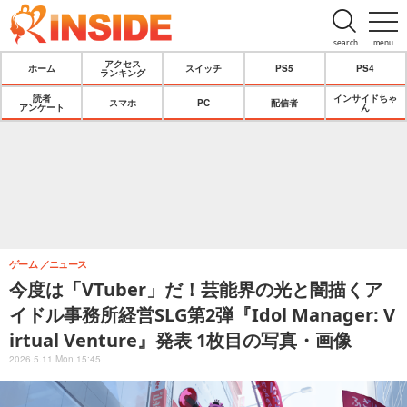
search
menu
アクセス
ホーム
スイッチ
PS5
PS4
ランキング
読者
インサイドちゃ
スマホ
PC
配信者
アンケート
ん
ゲーム
ニュース
今度は「VTuber」だ！芸能界の光と闇描くア
イドル事務所経営SLG第2弾『Idol Manager: V
irtual Venture』発表 1枚目の写真・画像
2026.5.11 Mon 15:45