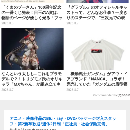
「くまのプーさん」100周年記念
『グラブル』のオフィシャルキャ
の一番くじ発表！目玉のA賞は、
ストって、どんなお仕事？一度き
物語のページが優しく光る「ブッ
りのステージで、“三次元での表
クシェイプドライト」
現”に全力を懸けるキャスト陣の
2026.8.3
2026.8.7
舞台裏【インタビュー】
なんという太もも…これをプラモ
「機動戦士ガンダム」がアウトド
デルで？！トリダモノ氏のオリキ
アブランド「NANGA」コラボ！
ャラ「MXちゃん」が組み立てキ
完売していた「ガンダムの盾型寝
ット化―持ってるケースはレール
袋」も2次受注開始
2026.8.7
2026.8.7
ガンに変形
Recommended by
アニメ・映像作品のBlu・ray・DVDパッケージ封入スタッ
フ・第2新卒歓迎/週休2日制「正社員・社会保険完備」
株式会社enrich technology