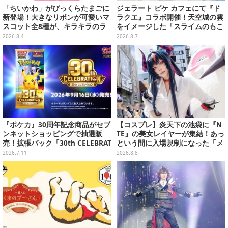
「ちいかわ」がびっくらたまごに
ジェラート ピケ カフェにて『ド
新登場！大きなリボンが可愛いマ
ラクエ』コラボ開催！天空城の雲
スコット全8種が、キラキラのラ
をイメージした「スライムのもこ
メ入り入浴剤から飛び出す
もこ天空クレープ」などを提供
2026.8.4
2026.8.7
『ポケカ』30周年記念商品がセブ
【コスプレ】炎天下の池袋に『N
ンネットショッピングで抽選販
TE』の美女レイヤーが集結！あっ
売！拡張パック「30th CELEBRAT
という間に入場規制になった「メ
ION」と「エーフィ・ブラッキー
ェメェ村の大冒険」をレポート
2026.7.11
2026.8.8
セット」が対象
【写真28枚】