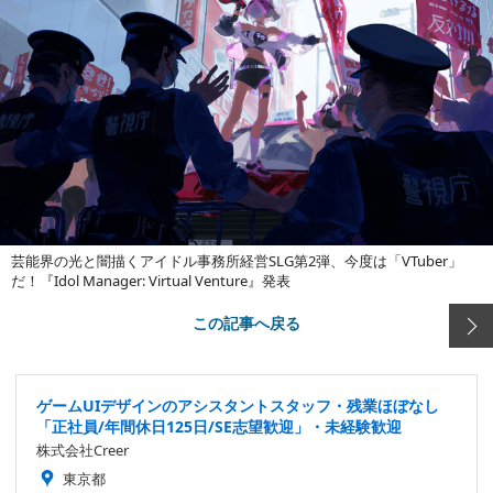
芸能界の光と闇描くアイドル事務所経営SLG第2弾、今度は「VTuber」
だ！『Idol Manager: Virtual Venture』発表
この記事へ戻る
ゲームUIデザインのアシスタントスタッフ・残業ほぼなし
「正社員/年間休日125日/SE志望歓迎」・未経験歓迎
株式会社Creer
東京都