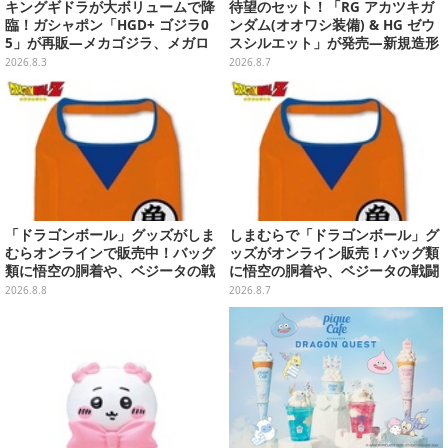
キングギドラが大ボリュームで降
待望のセット！「RG アカツキガ
臨！ガシャポン「HGD+ ゴジラ0
ンダム(オオワシ装備) & HG ゼウ
5」が再販―メカゴジラ、メガロ
スシルエット」が発売―新規造形
なども揃った全4種
の股関節強化パーツも付属
2026.8.3
2026.8.7
「ドラゴンボール」グッズがしま
しまむらで「ドラゴンボール」グ
むらオンラインで販売中！バッグ
ッズがオンライン販売！バッグ類
類に悟空の胴着や、ベジータの戦
に悟空の胴着や、ベジータの戦闘
闘服を大胆デザイン
服を大胆デザイン
2026.8.8
2026.8.7