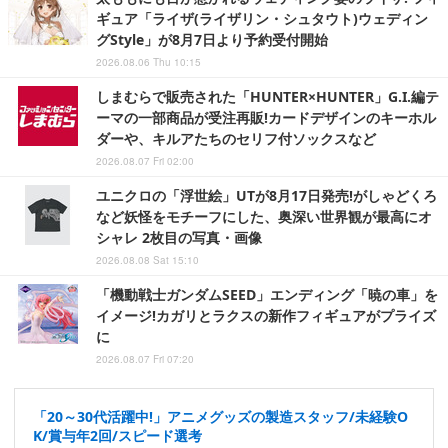
ギュア「ライザ(ライザリン・シュタウト)ウェディン
グStyle」が8月7日より予約受付開始
2026.08.06 Thu 10:15
しまむらで販売された「HUNTER×HUNTER」G.I.編テ
ーマの一部商品が受注再販!カードデザインのキーホル
ダーや、キルアたちのセリフ付ソックスなど
2026.08.07 Fri 02:00
ユニクロの「浮世絵」UTが8月17日発売!がしゃどくろ
など妖怪をモチーフにした、奥深い世界観が最高にオ
シャレ 2枚目の写真・画像
2026.08.08 Sat 15:10
「機動戦士ガンダムSEED」エンディング「暁の車」を
イメージ!カガリとラクスの新作フィギュアがプライズ
に
2026.08.07 Fri 07:20
「20～30代活躍中!」アニメグッズの製造スタッフ/未経験O
K/賞与年2回/スピード選考