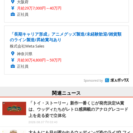
大阪府
月給29万7,000円～40万円
正社員
「長期キャリア形成」アニメグッズ製造/未経験歓迎/雑貨類
のライン製造/昇給賞与あり
株式会社Meta Sales
神奈川県
月給30万4,800円～59万円
正社員
Sponsored by
関連ニュース
「トイ・ストーリー」新作一番くじが発売決定!A賞
は、ウッディたちがレトロ感満載のアナログレコード
上を走る姿で立体化
2026.08.07 Fri 03:40
太ももにも目が惹かれるウェディング姿のライザ! フィ