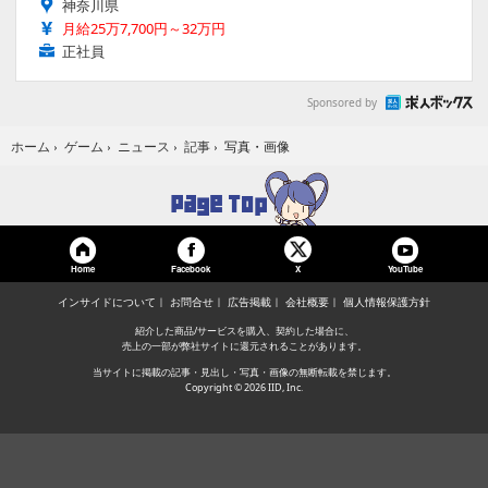
神奈川県
月給25万7,700円～32万円
正社員
Sponsored by
写真・画像
ホーム
›
ゲーム
›
ニュース
›
記事
›
Home
Facebook
YouTube
X
インサイドについて
お問合せ
広告掲載
会社概要
個人情報保護方針
紹介した商品/サービスを購入、契約した場合に、
売上の一部が弊社サイトに還元されることがあります。
当サイトに掲載の記事・見出し・写真・画像の無断転載を禁じます。
Copyright © 2026 IID, Inc.