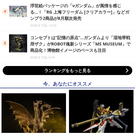
浮世絵パッケージの「νガンダム」が風情を感じ
る…！「RG 上海フリーダム [クリアカラー]」などガ
ンプラ2商品が8月順次発売
2026.8.7(金) 19:30
コンセプトは“記憶の原点”…ガンダムより「湿地帯戦
用ザク」がROBOT魂新シリーズ「MS MUSEUM」で
商品化！博物館イメージのベースも注目
2026.8.7(金) 9:45
ランキングをもっと見る
今、あなたにオススメ