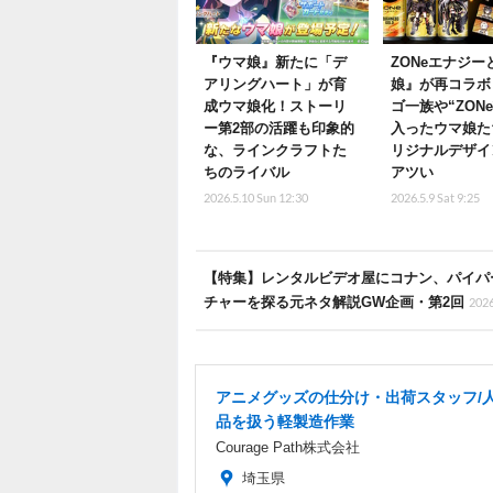
『ウマ娘』新たに「デ
ZONeエナジー
アリングハート」が育
娘』が再コラボ
成ウマ娘化！ストーリ
ゴ一族や“ZON
ー第2部の活躍も印象的
入ったウマ娘た
な、ラインクラフトた
リジナルデザイ
ちのライバル
アツい
2026.5.10 Sun 12:30
2026.5.9 Sat 9:25
【特集】レンタルビデオ屋にコナン、パイパ
チャーを探る元ネタ解説GW企画・第2回
2026
アニメグッズの仕分け・出荷スタッフ/
品を扱う軽製造作業
Courage Path株式会社
埼玉県