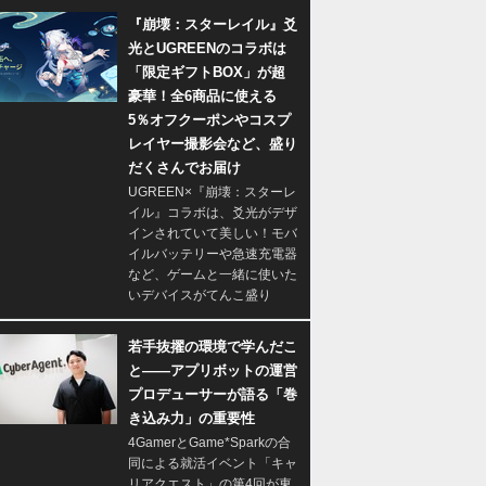
『崩壊：スターレイル』爻
光とUGREENのコラボは
「限定ギフトBOX」が超
豪華！全6商品に使える
5％オフクーポンやコスプ
レイヤー撮影会など、盛り
だくさんでお届け
UGREEN×『崩壊：スターレ
イル』コラボは、爻光がデザ
インされていて美しい！モバ
イルバッテリーや急速充電器
など、ゲームと一緒に使いた
いデバイスがてんこ盛り
若手抜擢の環境で学んだこ
と――アプリボットの運営
プロデューサーが語る「巻
き込み力」の重要性
4GamerとGame*Sparkの合
同による就活イベント「キャ
リアクエスト」の第4回が東