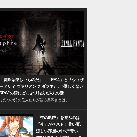
「冒険は楽しいものだ」 ─『FF11』と『ウィザ
ードリィ ヴァリアンツ ダフネ』、"優しくない
RPG"の沼にどっぷり沈んだ4人の話
ふたつの沼の住人たちが語る奥深さとは。
『空の軌跡』を遊ぶのは
「今」がベスト！暑い夏、
涼しい部屋の中で“青い