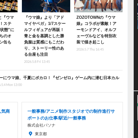
と『ウマ
『ウマ娘』より「アド
ZOZOTOWNの『ウマ
！ステ
マイヤベガ」1/7スケー
娘』コラボが素敵！ア
e状態”に
ルフィギュアが再販！
ーモンドアイ、オルフ
ちのオ
青と金を基調とした勝
ェーヴルなどを特別衣
ン缶も
負服は質感にもこだわ
装で描き起こし
り、ストーリー性のあ
2026.5.7 Thu 16:45
る台座も注目
2026.5.8 Fri 13:45
ーにウマ娘、千夏にボカロ！『ゼンゼロ』ゲーム内に潜む日本カル
.5.4 Mon 13:00
人気商
一般事務/アニメ制作スタジオでの制作進行サ
ポートのお仕事/駅近/一般事務
株式会社パソナ
東京都