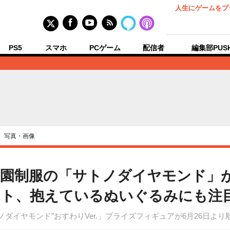
人生にゲームをプ
PS5
スマホ
PCゲーム
配信者
編集部PUS
›
写真・画像
学園制服の「サトノダイヤモンド」
ト、抱えているぬいぐるみにも注目
サトノダイヤモンド”おすわりVer.」プライズフィギュアが6月26日よ