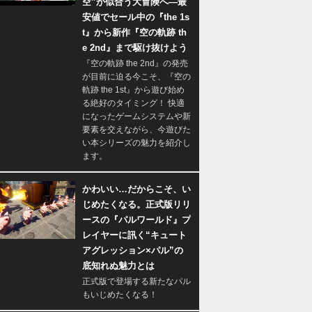
空”が似合う大冒険へ―最
安値でセール中の『the 1s
t』から新作『空の軌跡 th
e 2nd』まで駆け抜けよう
『空の軌跡 the 2nd』の発売
が目前に迫る今こそ、『空の
軌跡 the 1st』から遊び始め
る絶好のタイミング！ 快適
になったゲームシステムや新
要素を交えながら、今遊びた
い本シリーズの魅力を紹介し
ます。
かわいい…だからこそ、い
じめたくなる。正式版リリ
ースの『パルワールド』プ
レイヤーに訊く“キュート
アグレッション×パル”の
底知れぬ魅力とは
正式版で登場する新たなパル
もいじめたくなる！