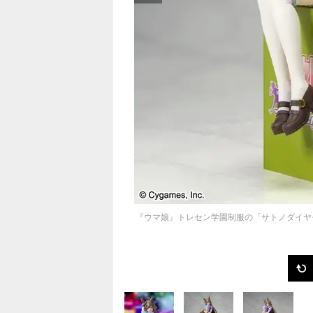
『ウマ娘』トレセン学園制服の「サトノダイヤ