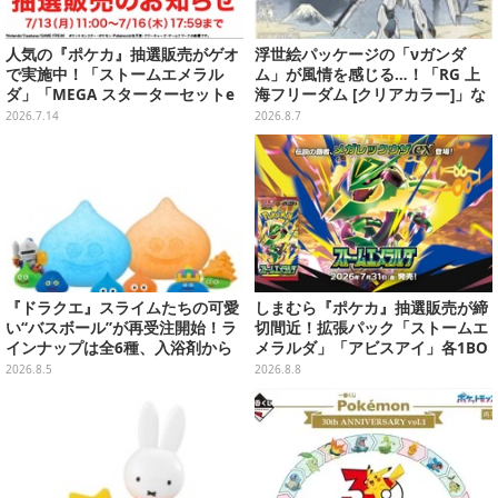
人気の『ポケカ』抽選販売がゲオ
浮世絵パッケージの「νガンダ
で実施中！「ストームエメラル
ム」が風情を感じる…！「RG 上
ダ」「MEGA スターターセットe
海フリーダム [クリアカラー]」な
x」各種の全4商品
どガンプラ2商品が8月順次発売
2026.7.14
2026.8.7
『ドラクエ』スライムたちの可愛
しまむら『ポケカ』抽選販売が締
い“バスボール”が再受注開始！ラ
切間近！拡張パック「ストームエ
インナップは全6種、入浴剤から
メラルダ」「アビスアイ」各1BO
モンスターのフィギュアが出てく
Xをラインナップ
2026.8.5
2026.8.8
る