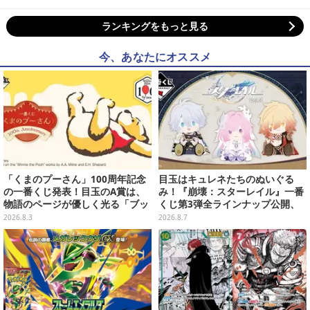
ランキングをもっと見る
今、あなたにオススメ
「くまのプーさん」100周年記念
目玉はキュレネたちのぬいぐる
の一番くじ発表！目玉のA賞は、
み！『崩壊：スターレイル』一番
物語のページが優しく光る「ブッ
くじ第3弾全ラインナップ公開、
クシェイプドライト」
美麗ビジュアルのアクリルボード
2026.8.3
2026.8.7
など用意