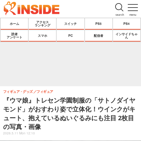
search
menu
アクセス
ホーム
スイッチ
PS5
PS4
ランキング
読者
インサイドちゃ
スマホ
PC
配信者
アンケート
ん
フィギュア・グッズ
フィギュア
『ウマ娘』トレセン学園制服の「サトノダイヤ
モンド」がおすわり姿で立体化！ウインクがキ
ュート、抱えているぬいぐるみにも注目 2枚目
の写真・画像
2026.5.11 Mon 12:10