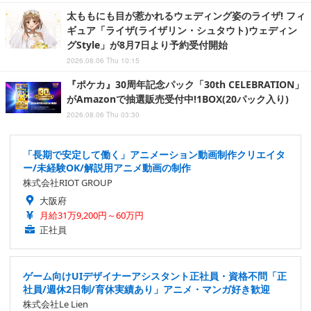
太ももにも目が惹かれるウェディング姿のライザ! フィ
ギュア「ライザ(ライザリン・シュタウト)ウェディン
グStyle」が8月7日より予約受付開始
2026.08.06 Thu 10:15
『ポケカ』30周年記念パック「30th CELEBRATION」
がAmazonで抽選販売受付中!1BOX(20パック入り)
2026.08.06 Thu 03:30
「長期で安定して働く」アニメーション動画制作クリエイタ
ー/未経験OK/解説用アニメ動画の制作
株式会社RIOT GROUP
大阪府
月給31万9,200円～60万円
正社員
ゲーム向けUIデザイナーアシスタント正社員・資格不問「正
社員/週休2日制/育休実績あり」アニメ・マンガ好き歓迎
株式会社Le Lien