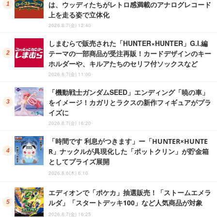
は、ウッディたちがレトロ感満載のアナログレコード
上を走る姿で立体化
2026.8.7(金) 12:40
しまむらで販売された「HUNTER×HUNTER」G.I.編
テーマの一部商品が受注再販！カードデザインのキー
ホルダーや、キルアたちのセリフ付ソックスなど
2026.8.7(金) 11:00
「機動戦士ガンダムSEED」エンディング「暁の車」
をイメージ！カガリとラクスの新作フィギュアがプラ
イズに
2026.8.7(金) 16:20
「時間です 利息がつきます」ー「HUNTER×HUNTE
R」ナックルが具現化した「ポットクリン」が貯金箱
としてプライズ展開
2026.8.6(木) 6:10
エディオンで「ポケカ」抽選販売！「ストームエメラ
ルダ」「スタートデッキ100」など人気商品が対象
2026.8.7(金) 16:25