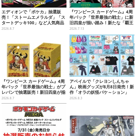
エディオンで「ポケカ」抽選販
『ワンピース カードゲーム』4周
売！「ストームエメラルダ」「ス
年パック「世界最強の戦士」に新
タートデッキ100」など人気商品
旧四皇が揃い踏み！新たな「覇王
が対象
色SP」のゾロ、ヤマトなど28枚も
2026.8.7
2026.7.13
の新カード一挙公開
『ワンピース カードゲーム』4周
アベイルで「クレヨンしんちゃ
年パック「世界最強の戦士」がプ
ん」映画グッズが8月8日発売！新
レバンで抽選販売！新旧四皇が揃
作「オラの妖怪バケ～ション」
い踏み、刃牙作者が描く「カイド
や、「ヘンダーランド」「暗黒タ
2026.8.7
2026.8.3
ウ」も
マタマ」などをフィーチャー