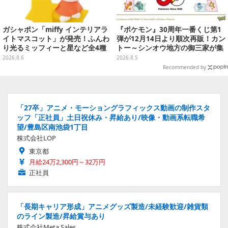
ガシャポン「miffy インテリアラ
『ポケモン』30周年一番くじ第1
イトマスコット」が発売！ふんわ
弾が12月14日より順次再販！カン
り光るミッフィーと星など全4種
トー～シンオウ地方の御三家が集
ラインナップ
まった時計、ぬいぐるみなど記念
2026.8.6
2026.8.5
グッズ盛りだくさん
Recommended by
「27卒」アニメ・モーショングラフィックス動画の制作スタ
ッフ「正社員」土日祝休み・昇給あり/映像・動画系転職希
望/豊島区南池袋1丁目
株式会社LOP
東京都
月給24万2,300円～32万円
正社員
「長期キャリア形成」アニメグッズ製造/未経験歓迎/雑貨類
のライン製造/昇給賞与あり
株式会社Meta Sales