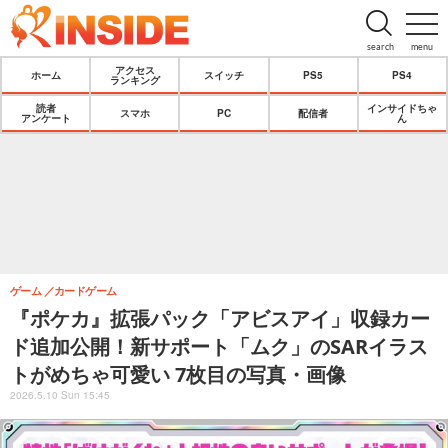
search
menu
アクセス
ホーム
スイッチ
PS5
PS4
ランキング
読者
インサイドちゃ
スマホ
PC
配信者
アンケート
ん
ゲーム
カードゲーム
『ポケカ』拡張パック「アビスアイ」収録カー
ド追加公開！新サポート「ムク」のSARイラス
トがめちゃ可愛い 7枚目の写真・画像
2026.5.10 Sun 15:45