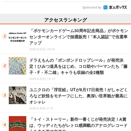
Sponsored by
アクセスランキング
「ポケモンカードゲーム30周年記念商品」がポケモン
センターオンラインで抽選販売！“本人認証”で当選率
アップ
2026.8.9(日) 18:30
ドラえもんの「ボンボンドロップシール」が発売決
定！ひみつ道具をはじめ、コロ助やパーマンたち「藤
子・F・不二雄」キャラも収録の全2種類
2026.8.9(日) 14:15
ユニクロの「浮世絵」UTが8月17日発売！がしゃどく
ろなど妖怪をモチーフにした、奥深い世界観が最高に
オシャレ
2026.8.9(日) 0:10
「トイ・ストーリー」新作一番くじが発売決定！A賞
は、ウッディたちがレトロ感満載のアナログレコード