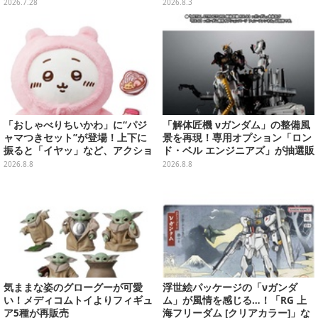
帳、色が変わるタンブラーなど雑
ック可動フィギュア
2026.7.28
2026.8.3
貨を用意
「おしゃべりちいかわ」に“パジ
「解体匠機 νガンダム」の整備風
ャマつきセット”が登場！上下に
景を再現！専用オプション「ロン
振ると「イヤッ」など、アクショ
ド・ベル エンジニアズ」が抽選販
ンに応じて喋ってくれる
売
2026.8.8
2026.8.8
気ままな姿のグローグーが可愛
浮世絵パッケージの「νガンダ
い！メディコムトイよりフィギュ
ム」が風情を感じる…！「RG 上
ア5種が再販売
海フリーダム [クリアカラー]」な