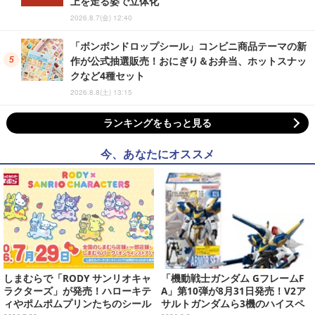
上を走る姿で立体化
2026.8.7(金) 12:40
「ボンボンドロップシール」コンビニ商品テーマの新
作が公式抽選販売！おにぎり＆お弁当、ホットスナッ
クなど4種セット
2026.8.8(土) 13:15
ランキングをもっと見る
今、あなたにオススメ
しまむらで「RODY サンリオキャ
「機動戦士ガンダム GフレームF
ラクターズ」が発売！ハローキテ
A」第10弾が8月31日発売！V2ア
ィやポムポムプリンたちのシール
サルトガンダムら3機のハイスペ