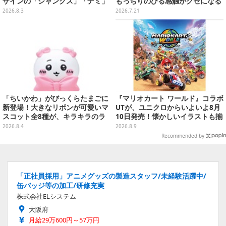
ザインの「シャンクス」「ナミ」
もっちりのびる感触がクセになる
など9枚のプロモカードを収録
ハチワレ、セイレーンなど全5種
2026.8.3
2026.7.21
「ちいかわ」がびっくらたまごに
『マリオカート ワールド』コラボ
新登場！大きなリボンが可愛いマ
UTが、ユニクロからいよいよ8月
スコット全8種が、キラキラのラ
10日発売！懐かしいイラストも揃
メ入り入浴剤から飛び出す
えた全12種類
2026.8.4
2026.8.9
Recommended by
「正社員採用」アニメグッズの製造スタッフ/未経験活躍中/
缶バッジ等の加工/研修充実
株式会社ELシステム
大阪府
月給29万600円～57万円