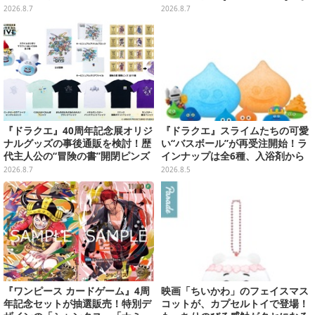
どガンプラ2商品が8月順次発売
2026.8.7
2026.8.7
『ドラクエ』40周年記念展オリジ
『ドラクエ』スライムたちの可愛
ナルグッズの事後通販を検討！歴
い“バスボール”が再受注開始！ラ
代主人公の“冒険の書”開閉ピンズ
インナップは全6種、入浴剤から
をはじめ、ユニークなＴシャツや
モンスターのフィギュアが出てく
2026.8.7
2026.8.5
雑貨など
る
『ワンピース カードゲーム』4周
映画「ちいかわ」のフェイスマス
年記念セットが抽選販売！特別デ
コットが、カプセルトイで登場！