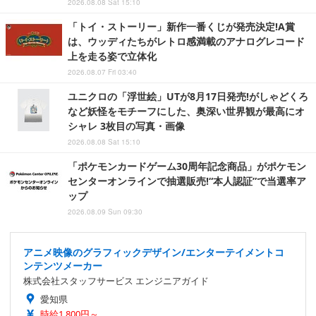
2026.08.08 Sat 15:10
「トイ・ストーリー」新作一番くじが発売決定!A賞
は、ウッディたちがレトロ感満載のアナログレコード
上を走る姿で立体化
2026.08.07 Fri 03:40
ユニクロの「浮世絵」UTが8月17日発売!がしゃどくろ
など妖怪をモチーフにした、奥深い世界観が最高にオ
シャレ 3枚目の写真・画像
2026.08.08 Sat 15:10
「ポケモンカードゲーム30周年記念商品」がポケモン
センターオンラインで抽選販売!“本人認証”で当選率ア
ップ
2026.08.09 Sun 09:30
アニメ映像のグラフィックデザイン/エンターテイメントコ
ンテンツメーカー
株式会社スタッフサービス エンジニアガイド
愛知県
時給1,800円～