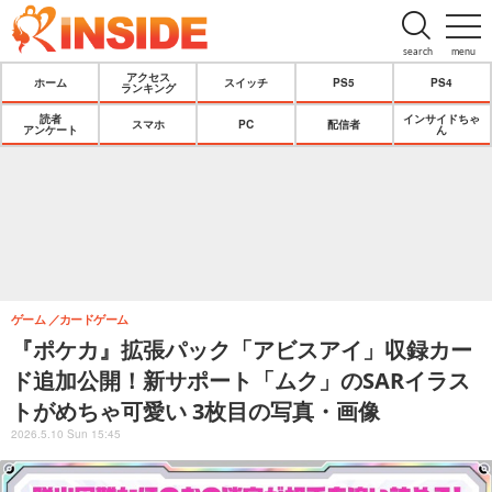
search
menu
アクセス
ホーム
スイッチ
PS5
PS4
ランキング
読者
インサイドちゃ
スマホ
PC
配信者
アンケート
ん
ゲーム
カードゲーム
『ポケカ』拡張パック「アビスアイ」収録カー
ド追加公開！新サポート「ムク」のSARイラス
トがめちゃ可愛い 3枚目の写真・画像
2026.5.10 Sun 15:45