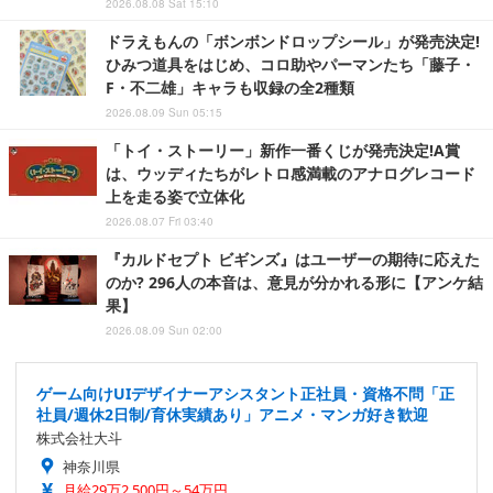
2026.08.08 Sat 15:10
ドラえもんの「ボンボンドロップシール」が発売決定!
ひみつ道具をはじめ、コロ助やパーマンたち「藤子・
F・不二雄」キャラも収録の全2種類
2026.08.09 Sun 05:15
「トイ・ストーリー」新作一番くじが発売決定!A賞
は、ウッディたちがレトロ感満載のアナログレコード
上を走る姿で立体化
2026.08.07 Fri 03:40
『カルドセプト ビギンズ』はユーザーの期待に応えた
のか? 296人の本音は、意見が分かれる形に【アンケ結
果】
2026.08.09 Sun 02:00
ゲーム向けUIデザイナーアシスタント正社員・資格不問「正
社員/週休2日制/育休実績あり」アニメ・マンガ好き歓迎
株式会社大斗
神奈川県
月給29万2,500円～54万円