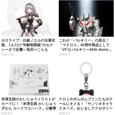
付きでアクセサリーにも
ホロライブ・白銀ノエルの水着衣
これが「バルキリー」の原点！
装、1人だけ“年齢制限級”のセク
「マクロス」45周年商品として
シーさで反響―兎田ぺこらも
「VF-1J バルキリー45th Anniv.」
「こ、こんなことが許されていい
が予約開始
2026.7.28
2026.8.3
のか？」と興奮隠せず
米津玄師のかいじゅうイラストが
クロミやポムポムプリンたちがク
カードに！「米津玄師 かいじゅう
ールにキメる！「サンリオキャラ
ずかん カードウエハース」が豪華
クターズ」めじるしアクセサリー
ラインナップ
がガシャポン展開
2026.8.9
2026.8.9