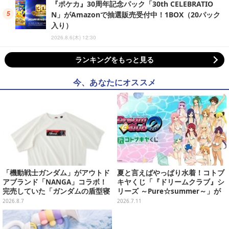
『ポケカ』30周年記念パック「30th CELEBRATIO
N」がAmazonで抽選販売受付中！1BOX（20パック
入り）
2026.8.6(木) 12:30
ランキングをもっと見る
今、あなたにオススメ
「機動戦士ガンダム」がアウトド
夏と言えばやっぱり水着！コトブ
アブランド「NANGA」コラボ！
キヤくじ「『ドリームクラブ』シ
完売していた「ガンダムの盾型寝
リーズ ～Pure☆summer～」が
袋」も2次受注開始
販売終了間近
2026.8.7
2026.7.11