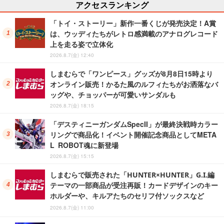
アクセスランキング
「トイ・ストーリー」新作一番くじが発売決定！A賞
は、ウッディたちがレトロ感満載のアナログレコード
上を走る姿で立体化
2026.8.7(金) 12:40
しまむらで「ワンピース」グッズが8月8日15時より
オンライン販売！かるた風のルフィたちがお洒落なバ
ッグや、チョッパーが可愛いサンダルも
2026.8.7(金) 18:15
「デスティニーガンダムSpecII」が最終決戦時カラー
リングで商品化！イベント開催記念商品としてMETA
L ROBOT魂に新登場
2026.8.7(金) 15:15
しまむらで販売された「HUNTER×HUNTER」G.I.編
テーマの一部商品が受注再販！カードデザインのキー
ホルダーや、キルアたちのセリフ付ソックスなど
2026.8.7(金) 11:00