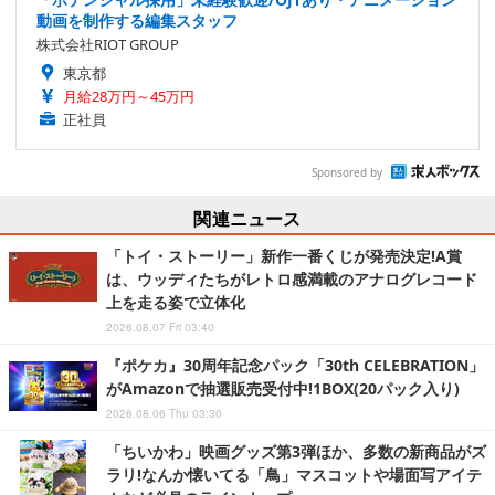
動画を制作する編集スタッフ
株式会社RIOT GROUP
東京都
月給28万円～45万円
正社員
Sponsored by
関連ニュース
「トイ・ストーリー」新作一番くじが発売決定!A賞
は、ウッディたちがレトロ感満載のアナログレコード
上を走る姿で立体化
2026.08.07 Fri 03:40
『ポケカ』30周年記念パック「30th CELEBRATION」
がAmazonで抽選販売受付中!1BOX(20パック入り)
2026.08.06 Thu 03:30
「ちいかわ」映画グッズ第3弾ほか、多数の新商品がズ
ラリ!なんか懐いてる「鳥」マスコットや場面写アイテ