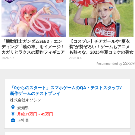
「機動戦士ガンダムSEED」エン
【コスプレ】チアガールや“夏衣
ディング「暁の車」をイメージ！
装”が勢ぞろい！ゲームもアニメ
カガリとラクスの新作フィギュア
も熱々な、2025年夏コミケの美女
がプライズに
レイヤーをプレイバック
2026.8.7
2026.8.6
Recommended by
「0からのスタート」スマホゲームのQA・テストスタッフ/
新作ゲームのテストプレイ
株式会社キソシン
愛知県
月給31万円～45万円
正社員