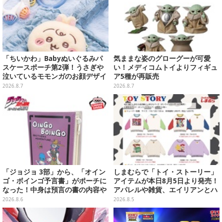
「ちいかわ」Babyぬいぐるみパ
気ままな姿のグローグーが可愛
スケースポーチ第2弾！うさぎや
い！メディコムトイよりフィギュ
泣いているモモンガのお顔デザイ
ア5種が再販売
ン全4種が8月下旬プライズ展開
2026.8.7
2026.8.7
「ジョジョ 3部」から、「オイン
しまむらで「トイ・ストーリー」
ゴ・ボインゴ予言書」がポーチに
アイテムが本日8月5日より発売！
なった！中身は預言の書の内容や
アパレルや雑貨、エイリアンとハ
アニメ総柄デザインをプリント
ムのダイカットクッションなど盛
2026.8.6
2026.8.5
りだくさん