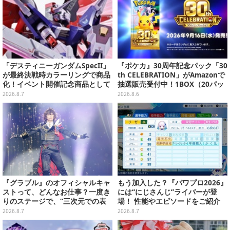
「デスティニーガンダムSpecII」
『ポケカ』30周年記念パック「30
が最終決戦時カラーリングで商品
th CELEBRATION」がAmazonで
化！イベント開催記念商品として
抽選販売受付中！1BOX（20パッ
METAL ROBOT魂に新登場
ク入り）
2026.8.7
2026.8.6
『グラブル』のオフィシャルキャ
もう加入した？『パワプロ2026』
ストって、どんなお仕事？一度き
には“にじさんじ”ライバーが登
りのステージで、“三次元での表
場！ 性能やエピソードをご紹介
現”に全力を懸けるキャスト陣の
2026.8.7
2026.8.7
舞台裏【インタビュー】