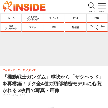
search
menu
アクセス
ホーム
スイッチ
PS5
PS4
ランキング
読者
インサイドちゃ
スマホ
PC
配信者
アンケート
ん
フィギュア・グッズ
グッズ
「機動戦士ガンダム」球状から「ザクヘッド」
を再構築！ザク全4種の頭部精密モデルに心惹
かれる 3枚目の写真・画像
2026.5.10 Sun 6:30