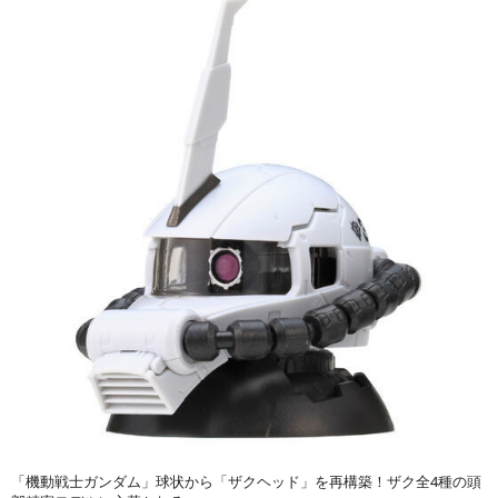
「機動戦士ガンダム」球状から「ザクヘッド」を再構築！ザク全4種の頭