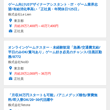
ゲーム向けUIデザイナーアシスタント・IT・ゲーム業界志
望/有給消化率高い「正社員・年間休日125日」
株式会社Le Lien
東京都
月給29万7,400円～43万7,400円
正社員
オンラインゲームテスター・未経験歓迎「急募/交通費支給/
平日のみOK/賞与あり」ゲーム好き必見のチャンス/目黒区勤
務/8772
株式会社NoID
東京都
月給29万2,000円～36万円
正社員
「月収30万円スタートも可能」/アニメグッズ梱包/寮費無
料/即入寮OK/20~30代活躍中
株式会社Tetote