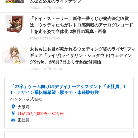
ムなど必見のラインナップ
2026.08.06 Thu 11:25
「トイ・ストーリー」新作一番くじが発売決定!A賞
は、ウッディたちがレトロ感満載のアナログレコード
上を走る姿で立体化 2枚目の写真・画像
2026.08.07 Fri 03:40
太ももにも目が惹かれるウェディング姿のライザ! フィ
ギュア「ライザ(ライザリン・シュタウト)ウェディン
グStyle」が8月7日より予約受付開始
2026.08.06 Thu 10:15
「27卒」ゲーム向けUIデザイナーアシスタント「正社員」I
T・デザイン系転職希望・駅チカ・未経験歓迎
ベンタス株式会社
大阪府
月給25万1,000円～32万円
正社員