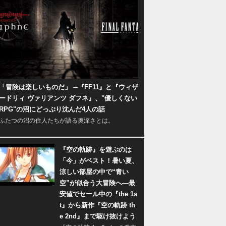
「冒険は楽しいものだ」 ─『FF11』と『ウィザ
ードリィ ヴァリアンツ ダフネ』、"優しくない
RPG"の沼にどっぷり沈んだ4人の話
ふたつの沼の住人たちが語る奥深さとは。
『空の軌跡』を遊ぶのは
「今」がベスト！暑い夏、
涼しい部屋の中で“青い
空”が似合う大冒険へ―最
安値でセール中の『the 1s
t』から新作『空の軌跡 th
e 2nd』まで駆け抜けよう