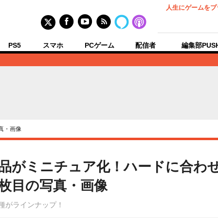
人生にゲームをプ
PS5
スマホ
PCゲーム
配信者
編集部PUS
真・画像
作品がミニチュア化！ハードに合わ
4枚目の写真・画像
8種がラインナップ！