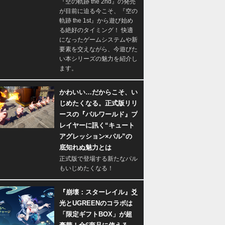
『空の軌跡 the 2nd』の発売
が目前に迫る今こそ、『空の
軌跡 the 1st』から遊び始め
る絶好のタイミング！ 快適
になったゲームシステムや新
要素を交えながら、今遊びた
い本シリーズの魅力を紹介し
ます。
かわいい…だからこそ、い
じめたくなる。正式版リリ
ースの『パルワールド』プ
レイヤーに訊く“キュート
アグレッション×パル”の
底知れぬ魅力とは
正式版で登場する新たなパル
もいじめたくなる！
『崩壊：スターレイル』爻
光とUGREENのコラボは
「限定ギフトBOX」が超