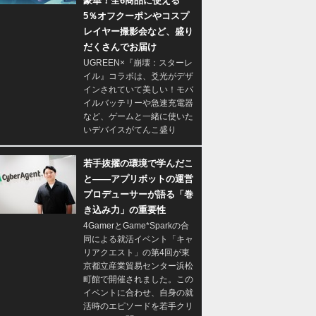
豪華！全6商品に使える
5％オフクーポンやコスプ
レイヤー撮影会など、盛り
だくさんでお届け
UGREEN×『崩壊：スターレ
イル』コラボは、爻光がデザ
インされていて美しい！モバ
イルバッテリーや急速充電器
など、ゲームと一緒に使いた
いデバイスがてんこ盛り
若手抜擢の環境で学んだこ
と――アプリボットの運営
プロデューサーが語る「巻
き込み力」の重要性
4GamerとGame*Sparkの合
同による就活イベント「キャ
リアクエスト」の第4回が東
京都立産業貿易センター浜松
町館で開催されました。この
イベントに合わせ、自身の就
活時のエピソードを若手クリ