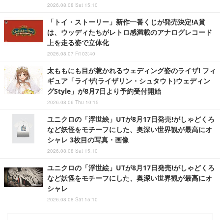
2026.08.08 Sat 15:10
「トイ・ストーリー」新作一番くじが発売決定!A賞
は、ウッディたちがレトロ感満載のアナログレコード
上を走る姿で立体化
2026.08.07 Fri 03:40
太ももにも目が惹かれるウェディング姿のライザ! フィ
ギュア「ライザ(ライザリン・シュタウト)ウェディン
グStyle」が8月7日より予約受付開始
2026.08.06 Thu 10:15
ユニクロの「浮世絵」UTが8月17日発売!がしゃどくろ
など妖怪をモチーフにした、奥深い世界観が最高にオ
シャレ 3枚目の写真・画像
2026.08.08 Sat 15:10
ユニクロの「浮世絵」UTが8月17日発売!がしゃどくろ
など妖怪をモチーフにした、奥深い世界観が最高にオ
シャレ
2026.08.08 Sat 15:10