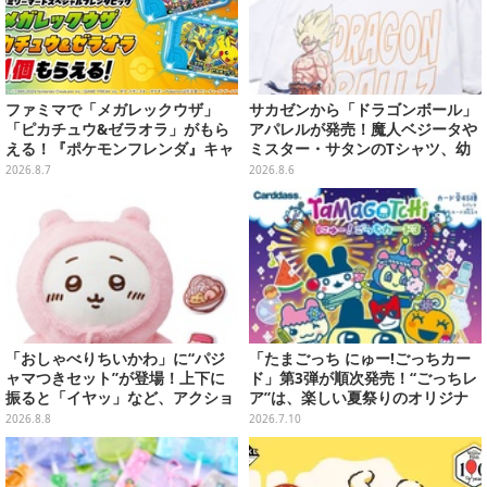
ファミマで「メガレックウザ」
サカゼンから「ドラゴンボール」
「ピカチュウ&ゼラオラ」がもら
アパレルが発売！魔人ベジータや
える！『ポケモンフレンダ』キャ
ミスター・サタンのTシャツ、幼
ンペーンが8月11日開始
少期悟空のパーカーなど幅広いデ
2026.8.7
2026.8.6
ザイン
「おしゃべりちいかわ」に“パジ
「たまごっち にゅー!ごっちカー
ャマつきセット”が登場！上下に
ド」第3弾が順次発売！“ごっちレ
振ると「イヤッ」など、アクショ
ア”は、楽しい夏祭りのオリジナ
ンに応じて喋ってくれる
ルアートに
2026.8.8
2026.7.10