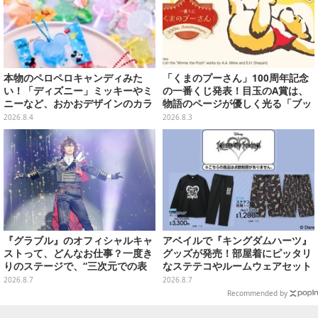
本物のペロペロキャンディみた
「くまのプーさん」100周年記念
い！「ディズニー」ミッキーやミ
の一番くじ発表！目玉のA賞は、
ニーなど、おかおデザインのカラ
物語のページが優しく光る「ブッ
フルチャーム全10種が8月31日発
クシェイプドライト」
2026.8.4
2026.8.3
売
『グラブル』のオフィシャルキャ
アベイルで『キングダムハーツ』
ストって、どんなお仕事？一度き
グッズが発売！部屋着にピッタリ
りのステージで、“三次元での表
なステテコやルームウェアセット
現”に全力を懸けるキャスト陣の
2026.8.7
2026.8.7
舞台裏【インタビュー】
Recommended by