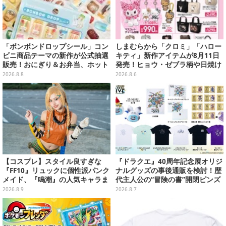
「ボンボンドロップシール」コン
しまむらから「クロミ」「ハロー
ビニ商品テーマの新作が公式抽選
キティ」新作アイテムが8月11日
販売！おにぎり＆お弁当、ホット
発売！ヒョウ・ゼブラ柄や日焼け
スナックなど4種セット
デザインの可愛い雑貨・アパレル
2026.8.8
2026.8.6
など多数
【コスプレ】スタイル良すぎな
『ドラクエ』40周年記念展オリジ
『FF10』リュックに個性派パンク
ナルグッズの事後通販を検討！歴
メイド、『鳴潮』の人気キャラま
代主人公の“冒険の書”開閉ピンズ
で「ワンフェス」美女レイヤー6
をはじめ、ユニークなＴシャツや
2026.8.9
2026.8.7
選【写真28枚】
雑貨など