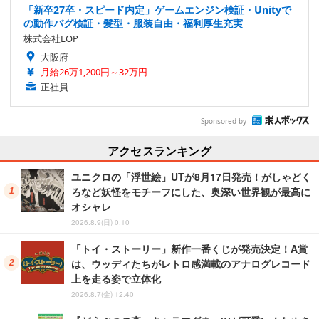
「新卒27卒・スピード内定」ゲームエンジン検証・Unityで
の動作バグ検証・髪型・服装自由・福利厚生充実
株式会社LOP
大阪府
月給26万1,200円～32万円
正社員
Sponsored by
アクセスランキング
ユニクロの「浮世絵」UTが8月17日発売！がしゃどく
ろなど妖怪をモチーフにした、奥深い世界観が最高に
オシャレ
2026.8.9(日) 0:10
「トイ・ストーリー」新作一番くじが発売決定！A賞
は、ウッディたちがレトロ感満載のアナログレコード
上を走る姿で立体化
2026.8.7(金) 12:40