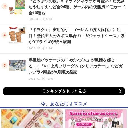
『どうぶつの森』キャラマグネッツが可愛い！たぬき
ちやしずえなど全24種、ゲーム内の便箋風メモカード
全10種も
2026.8.9(日) 8:30
『ドラクエ』実用的な「ゴーレムの腕入れ枕」に注
目！歴代主人公＆ボス集合の「ガジェットケース」ほ
か9プライズが続々展開
2026.8.9(日) 0:20
浮世絵パッケージの「νガンダム」が風情を感じ
る…！「RG 上海フリーダム [クリアカラー]」などガ
ンプラ2商品が8月順次発売
2026.8.7(金) 19:30
ランキングをもっと見る
今、あなたにオススメ