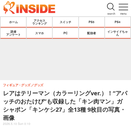
search
menu
アクセス
ホーム
スイッチ
PS5
PS4
ランキング
読者
インサイドちゃ
スマホ
PC
配信者
アンケート
ん
フィギュア・グッズ
グッズ
レアはテリーマン（カラーリングver.）！“アパ
ッチのおたけび”も収録した「キン肉マン」ガ
シャポン「キンケシ27」全13種 9枚目の写真・
画像
2026.5.10 Sun 0:10