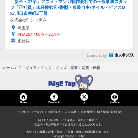
「新卒・27卒」アニメ・マンガ制作会社での一般事務スタッ
フ「正社員」未経験歓迎/髪型・服装自由/ネイル・ピアスO
K/川口市幸町2丁目
株式会社ELシステム
埼玉県
月給26万100円～32万円
正社員
Sponsored by
写真・画像
ホーム
›
フィギュア・グッズ
›
グッズ
›
記事
›
Home
Facebook
YouTube
X
インサイドについて
お問合せ
広告掲載
会社概要
個人情報保護方針
紹介した商品/サービスを購入、契約した場合に、
売上の一部が弊社サイトに還元されることがあります。
当サイトに掲載の記事・見出し・写真・画像の無断転載を禁じます。
Copyright © 2026 IID, Inc.