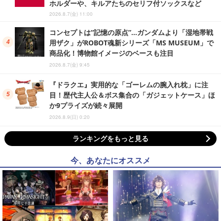
ホルダーや、キルアたちのセリフ付ソックスなど
2026.8.7(金) 11:00
コンセプトは“記憶の原点”…ガンダムより「湿地帯戦
用ザク」がROBOT魂新シリーズ「MS MUSEUM」で
商品化！博物館イメージのベースも注目
2026.8.7(金) 9:45
『ドラクエ』実用的な「ゴーレムの腕入れ枕」に注
目！歴代主人公＆ボス集合の「ガジェットケース」ほ
か9プライズが続々展開
2026.8.9(日) 0:20
ランキングをもっと見る
今、あなたにオススメ