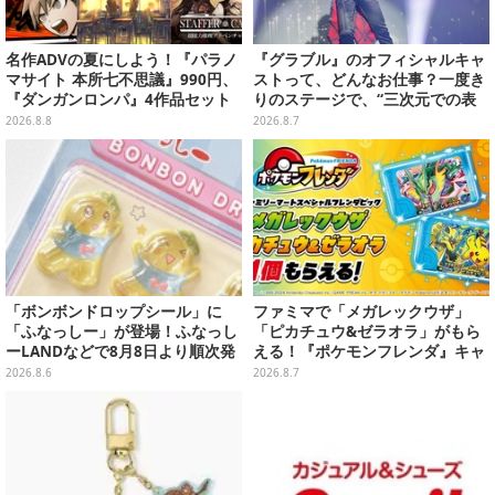
名作ADVの夏にしよう！『パラノ
『グラブル』のオフィシャルキャ
マサイト 本所七不思議』990円、
ストって、どんなお仕事？一度き
『ダンガンロンパ』4作品セット
りのステージで、“三次元での表
で3,060円、“お紳士”な恋愛ADV
現”に全力を懸けるキャスト陣の
2026.8.8
2026.8.7
は1,192円！【eショップのお薦め
舞台裏【インタビュー】
セール】
「ボンボンドロップシール」に
ファミマで「メガレックウザ」
「ふなっしー」が登場！ふなっし
「ピカチュウ&ゼラオラ」がもら
ーLANDなどで8月8日より順次発
える！『ポケモンフレンダ』キャ
売
ンペーンが8月11日開始
2026.8.6
2026.8.7