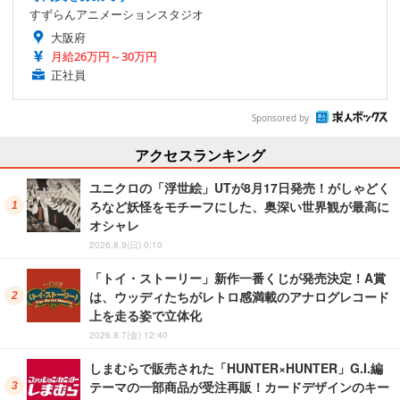
すずらんアニメーションスタジオ
大阪府
月給26万円～30万円
正社員
Sponsored by
アクセスランキング
ユニクロの「浮世絵」UTが8月17日発売！がしゃどく
ろなど妖怪をモチーフにした、奥深い世界観が最高に
オシャレ
2026.8.9(日) 0:10
「トイ・ストーリー」新作一番くじが発売決定！A賞
は、ウッディたちがレトロ感満載のアナログレコード
上を走る姿で立体化
2026.8.7(金) 12:40
しまむらで販売された「HUNTER×HUNTER」G.I.編
テーマの一部商品が受注再販！カードデザインのキー