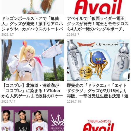
ドラゴンボールストアで「亀仙
アベイルで「仮面ライダー電王」
人」グッズが発売！派手なアロハ
グッズが発売！電王とモモタロス
シャツや、カメハウスのトートバ
ら4人が一緒のバッグやポーチ、
ッグなど夏らしいアイテムがズラ
収納ボックスも
2026.8.7
2026.8.7
リ
【コスプレ】北海道・洞爺湖が
即完売の『ドラクエ』×「エイト
「コスプレ」に染まる！VTuber
ザタラソ」グッズが7月15日より
から人気ゲームまで抜群のロケー
再販、一部は受注生産も決定！遊
ションも必見な美女レイヤー10選
び心満載なホイミスライムのポン
2026.7.11
2026.7.10
【写真45枚】
プデザイン