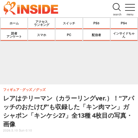
search
menu
アクセス
ホーム
スイッチ
PS5
PS4
ランキング
読者
インサイドちゃ
スマホ
PC
配信者
アンケート
ん
フィギュア・グッズ
グッズ
レアはテリーマン（カラーリングver.）！“アパ
ッチのおたけび”も収録した「キン肉マン」ガ
シャポン「キンケシ27」全13種 4枚目の写真・
画像
2026.5.10 Sun 0:10