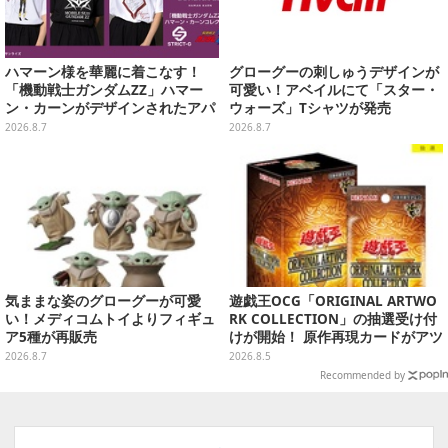
ハマーン様を華麗に着こなす！
グローグーの刺しゅうデザインが
「機動戦士ガンダムZZ」ハマー
可愛い！アベイルにて「スター・
ン・カーンがデザインされたアパ
ウォーズ」Tシャツが発売
レルが販売
2026.8.7
2026.8.7
気ままな姿のグローグーが可愛
遊戯王OCG「ORIGINAL ARTWO
い！メディコムトイよりフィギュ
RK COLLECTION」の抽選受け付
ア5種が再販売
けが開始！ 原作再現カードがアツ
いスペシャルパック
2026.8.7
2026.8.5
Recommended by