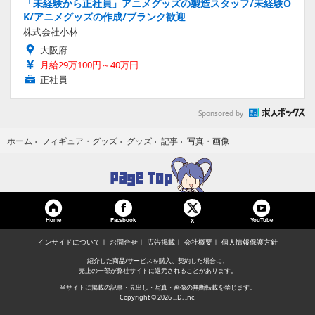
「未経験から正社員」アニメグッズの製造スタッフ/未経験O
K/アニメグッズの作成/ブランク歓迎
株式会社小林
大阪府
月給29万100円～40万円
正社員
Sponsored by
写真・画像
ホーム
›
フィギュア・グッズ
›
グッズ
›
記事
›
Home
Facebook
YouTube
X
インサイドについて
お問合せ
広告掲載
会社概要
個人情報保護方針
紹介した商品/サービスを購入、契約した場合に、
売上の一部が弊社サイトに還元されることがあります。
当サイトに掲載の記事・見出し・写真・画像の無断転載を禁じます。
Copyright © 2026 IID, Inc.