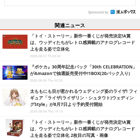
Sponsored by
関連ニュース
「トイ・ストーリー」新作一番くじが発売決定!A賞
は、ウッディたちがレトロ感満載のアナログレコード
上を走る姿で立体化
2026.08.07 Fri 03:40
『ポケカ』30周年記念パック「30th CELEBRATION」
がAmazonで抽選販売受付中!1BOX(20パック入り)
2026.08.06 Thu 03:30
太ももにも目が惹かれるウェディング姿のライザ! フィ
ギュア「ライザ(ライザリン・シュタウト)ウェディン
グStyle」が8月7日より予約受付開始
2026.08.06 Thu 10:15
「トイ・ストーリー」新作一番くじが発売決定!A賞
は、ウッディたちがレトロ感満載のアナログレコード
上を走る姿で立体化 2枚目の写真・画像