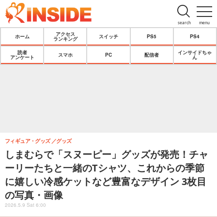
search
menu
アクセス
ホーム
スイッチ
PS5
PS4
ランキング
読者
インサイドちゃ
スマホ
PC
配信者
アンケート
ん
フィギュア・グッズ
グッズ
しまむらで「スヌーピー」グッズが発売！チャ
ーリーたちと一緒のTシャツ、これからの季節
に嬉しい冷感ケットなど豊富なデザイン 3枚目
の写真・画像
2026.5.9 Sat 6:00