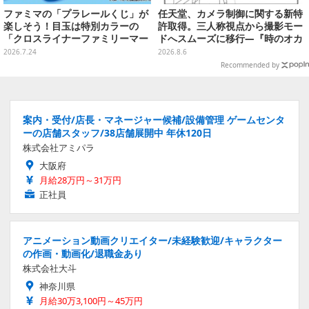
ファミマの「プラレールくじ」が
任天堂、カメラ制御に関する新特
楽しそう！目玉は特別カラーの
許取得。三人称視点から撮影モー
「クロスライナーファミリーマー
ドへスムーズに移行―『時のオカ
ト号」、その他ライナップも注目
リナ』リメイク版との関連を推測
2026.7.24
2026.8.6
する声も
Recommended by
案内・受付/店長・マネージャー候補/設備管理 ゲームセンタ
ーの店舗スタッフ/38店舗展開中 年休120日
株式会社アミパラ
大阪府
月給28万円～31万円
正社員
アニメーション動画クリエイター/未経験歓迎/キャラクター
の作画・動画化/退職金あり
株式会社大斗
神奈川県
月給30万3,100円～45万円