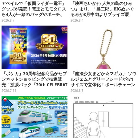
アベイルで「仮面ライダー電王」
「映画ちいかわ 人魚の島のひみ
グッズが発売！電王とモモタロス
つ」より、「島二郎」BIGぬいぐ
ら4人が一緒のバッグやポーチ、
るみが8月中旬よりプライズ展
収納ボックスも
開！“味自慢”のエプロンはポケッ
2026.8.7
2026.8.4
ト付き
『ポケカ』30周年記念商品がセブ
「魔法少女まどか☆マギカ」 ソウ
ンネットショッピングで抽選販
ルジェムとグリーフシードが1/1
売！拡張パック「30th CELEBRAT
サイズで立体化！ボールチェーン
ION」と「エーフィ・ブラッキー
を外せばフィギュアとして飾れる
2026.7.11
2026.8.5
セット」が対象
ガシャポン全6種