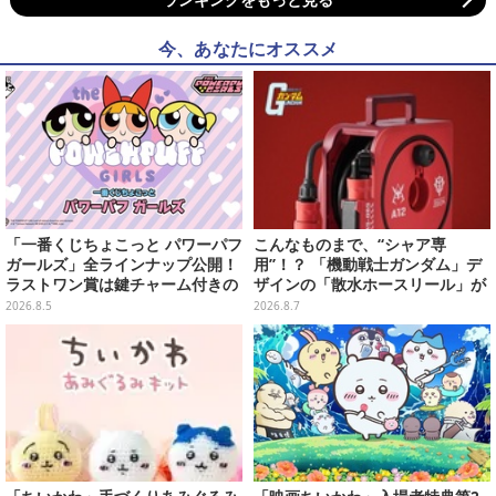
今、あなたにオススメ
「一番くじちょこっと パワーパフ
こんなものまで、“シャア専
ガールズ」全ラインナップ公開！
用”！？ 「機動戦士ガンダム」デ
ラストワン賞は鍵チャーム付きの
ザインの「散水ホースリール」が
シール帳スペシャルセットを用意
予約開始ーあえて存在感を放つ赤
2026.8.5
2026.8.7
さ