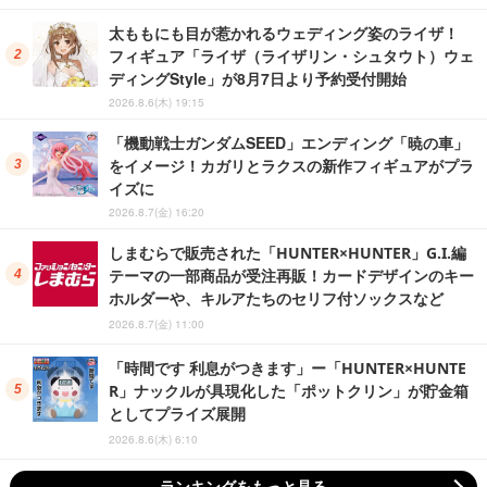
太ももにも目が惹かれるウェディング姿のライザ！
フィギュア「ライザ（ライザリン・シュタウト）ウェ
ディングStyle」が8月7日より予約受付開始
2026.8.6(木) 19:15
「機動戦士ガンダムSEED」エンディング「暁の車」
をイメージ！カガリとラクスの新作フィギュアがプラ
イズに
2026.8.7(金) 16:20
しまむらで販売された「HUNTER×HUNTER」G.I.編
テーマの一部商品が受注再販！カードデザインのキー
ホルダーや、キルアたちのセリフ付ソックスなど
2026.8.7(金) 11:00
「時間です 利息がつきます」ー「HUNTER×HUNTE
R」ナックルが具現化した「ポットクリン」が貯金箱
としてプライズ展開
2026.8.6(木) 6:10
ランキングをもっと見る