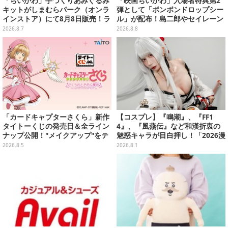
「ちいかわ」手づくりあみぐるみ
「映画ちいかわ」入場者特典第2
キットがしまむらパーク（オンラ
弾として「ボンボンドロップシー
インストア）にて8月8日販売！ラ
ル」が配布！島二郎やセイレーン
インナップ全3種、初心者向きの
はもちろん、人魚のウロコまで…
2026.8.7
2026.8.8
編み方で作れちゃう
「カードキャプターさくら」新作
【コスプレ】『鳴潮』、『FF1
タイトーくじの発売日＆全ライン
4』、『風燕伝』など和漢折衷の
ナップ公開！"メイクアップ"をテ
魅惑キャラが目白押し！「2026漫
ーマに、日常でも使いたくなるア
画博覧会」美麗レイヤー13選【写
2026.8.5
2026.8.1
イテムがズラリ
真39枚】