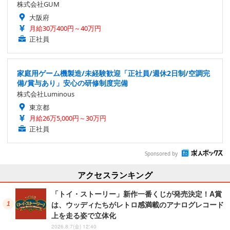
株式会社GUM
大阪府
月給30万400円～40万円
正社員
家庭用ゲーム機製造/未経験歓迎「正社員/週休2日制/空調完
備/賞与あり」安心の研修制度完備
株式会社Luminous
東京都
月給26万5,000円～30万円
正社員
Sponsored by
アクセスランキング
「トイ・ストーリー」新作一番くじが発売決定！A賞
は、ウッディたちがレトロ感満載のアナログレコード
上を走る姿で立体化
2026.8.7(金) 12:40