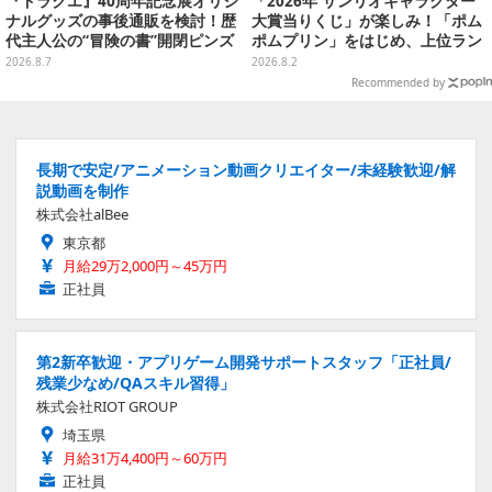
『ドラクエ』40周年記念展オリジ
「2026年 サンリオキャラクター
ナルグッズの事後通販を検討！歴
大賞当りくじ」が楽しみ！「ポム
代主人公の“冒険の書”開閉ピンズ
ポムプリン」をはじめ、上位ラン
をはじめ、ユニークなＴシャツや
クインが登場するスペシャル企画
2026.8.7
2026.8.2
雑貨など
Recommended by
長期で安定/アニメーション動画クリエイター/未経験歓迎/解
説動画を制作
株式会社alBee
東京都
月給29万2,000円～45万円
正社員
第2新卒歓迎・アプリゲーム開発サポートスタッフ「正社員/
残業少なめ/QAスキル習得」
株式会社RIOT GROUP
埼玉県
月給31万4,400円～60万円
正社員