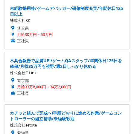
未経験採用枠/ゲームデバッガー/研修制度充実/年間休日125
日以上
株式会社RK
埼玉県
月給30万円～50万円
正社員
不具合報告で品質UP!/ゲームQAスタッフ/年間休日125日を
確保/月収35万円も視野/週2日しっかり休める
株式会社C-Link
東京都
月給33万8,000円～34万2,000円
正社員
カチッと組んで完成へ!手順どおりに進める作業/ゲームコン
トローラーの組立補助/未経験歓迎
株式会社Tetote
愛知県