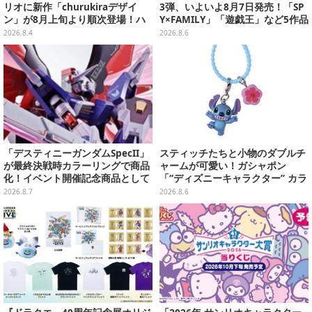
リオに新作「churukiraデザイ
3弾、いよいよ8月7日発売！「SP
ン」が8月上旬より順次登場！ハ
Y×FAMILY」「遊戯王」など5作品
ローキティ、はぴだんぶいなど全
をデザイン
2026.8.4
2026.8.6
8種類
「デスティニーガンダムSpecII」
スティッチたちと小物のダブルチ
が最終決戦時カラーリングで商品
ャームが可愛い！ガシャポン
化！イベント開催記念商品として
「“ディズニーキャラクター” カラ
METAL ROBOT魂に新登場
フルマルチチャーム」が発売
2026.8.7
2026.8.6