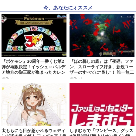
今、あなたにオススメ
『ポケモン』30周年一番くじ第2
『ほの暮しの庭』は『夜廻』ファ
弾が再販決定！イッシュ～パルデ
ン、スローライフ好き、新規ユー
ア地方の御三家が集まったカレン
ザーのすべてに“良し”！ 唯一無二
ダー、ぬいぐるみなど記念グッズ
の「不穏生活シム」恐怖も暮らし
2026.8.5
2026.8.7
盛りだくさん
もお好み次第【プレイレポ】
太ももにも目が惹かれるウェディ
しまむらで「ワンピース」グッズ