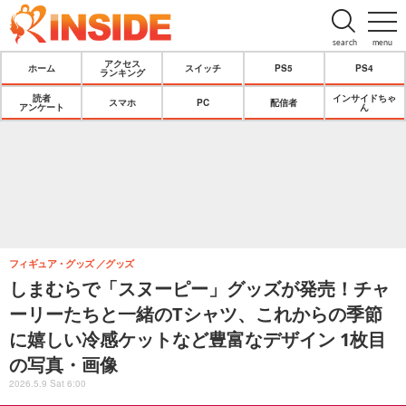
search
menu
アクセス
ホーム
スイッチ
PS5
PS4
ランキング
読者
インサイドちゃ
スマホ
PC
配信者
アンケート
ん
フィギュア・グッズ
グッズ
しまむらで「スヌーピー」グッズが発売！チャ
ーリーたちと一緒のTシャツ、これからの季節
に嬉しい冷感ケットなど豊富なデザイン 1枚目
の写真・画像
2026.5.9 Sat 6:00