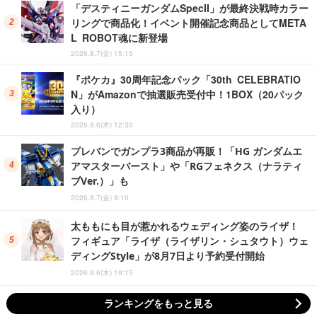
「デスティニーガンダムSpecII」が最終決戦時カラー
リングで商品化！イベント開催記念商品としてMETA
L ROBOT魂に新登場
2026.8.7(金) 15:15
『ポケカ』30周年記念パック「30th CELEBRATIO
N」がAmazonで抽選販売受付中！1BOX（20パック
入り）
2026.8.6(木) 12:30
プレバンでガンプラ3商品が再販！「HG ガンダムエ
アマスターバースト」や「RGフェネクス（ナラティ
ブVer.）」も
2026.8.7(金) 9:10
太ももにも目が惹かれるウェディング姿のライザ！
フィギュア「ライザ（ライザリン・シュタウト）ウェ
ディングStyle」が8月7日より予約受付開始
2026.8.6(木) 19:15
ランキングをもっと見る