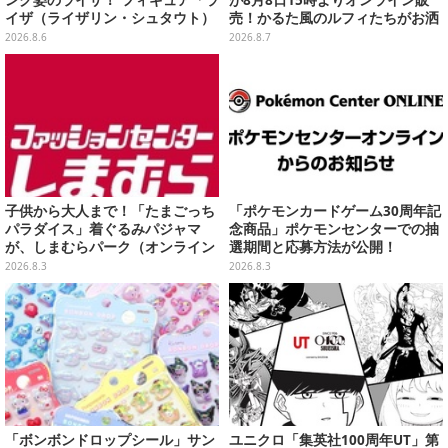
ング姿のライザ！ フィギュア「ラ
が8月8日15時よりオンライン販
イザ（ライザリン・シュタウト）
売！かるた風のルフィたちがお洒
ウェディングStyle」が8月7日よ
落なバッグや、チョッパーが可愛
2026.8.6
2026.8.7
り予約受付開始
いサンダルも
子供から大人まで！「たまごっち
「ポケモンカードゲーム30周年記
パラダイス」着ぐるみパジャマ
念商品」ポケモンセンターでの抽
が、しまむらパーク（オンライン
選期間と応募方法が公開！
ストア）にて受注生産
2026.8.3
2026.8.3
「ボンボンドロップシール」サン
ユニクロ「集英社100周年UT」第