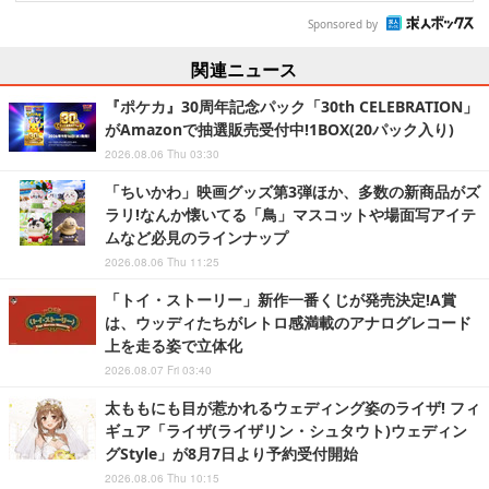
Sponsored by
関連ニュース
『ポケカ』30周年記念パック「30th CELEBRATION」
がAmazonで抽選販売受付中!1BOX(20パック入り)
2026.08.06 Thu 03:30
「ちいかわ」映画グッズ第3弾ほか、多数の新商品がズ
ラリ!なんか懐いてる「鳥」マスコットや場面写アイテ
ムなど必見のラインナップ
2026.08.06 Thu 11:25
「トイ・ストーリー」新作一番くじが発売決定!A賞
は、ウッディたちがレトロ感満載のアナログレコード
上を走る姿で立体化
2026.08.07 Fri 03:40
太ももにも目が惹かれるウェディング姿のライザ! フィ
ギュア「ライザ(ライザリン・シュタウト)ウェディン
グStyle」が8月7日より予約受付開始
2026.08.06 Thu 10:15