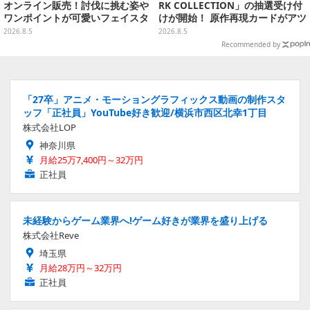
オンライン販売！討伐に挑む姿や
RK COLLECTION」の抽選受け付
ワンポイントが可愛いフェイスタ
けが開始！ 原作再現カードがアツ
オル、バスマットなど全14種
いスペシャルパック
2026.8.5
2026.8.5
Recommended by
「27卒」アニメ・モーショングラフィックス動画の制作スタ
ッフ「正社員」YouTube好き歓迎/横浜市西区北幸1丁目
株式会社LOP
神奈川県
月給25万7,400円～32万円
正社員
未経験からゲーム業界へ!ゲーム好きが業界を盛り上げる
株式会社Reve
埼玉県
月給28万円～32万円
正社員