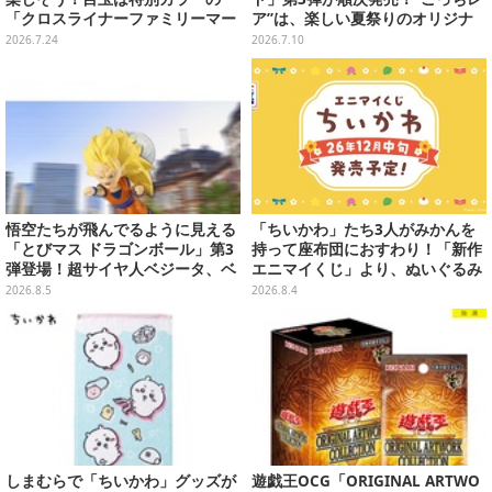
「クロスライナーファミリーマー
ア”は、楽しい夏祭りのオリジナ
ト号」、その他ライナップも注目
ルアートに
2026.7.24
2026.7.10
悟空たちが飛んでるように見える
「ちいかわ」たち3人がみかんを
「とびマス ドラゴンボール」第3
持って座布団におすわり！「新作
弾登場！超サイヤ人ベジータ、ベ
エニマイくじ」より、ぬいぐるみ
ジットなど全6種
画像が初公開
2026.8.5
2026.8.4
しまむらで「ちいかわ」グッズが
遊戯王OCG「ORIGINAL ARTWO