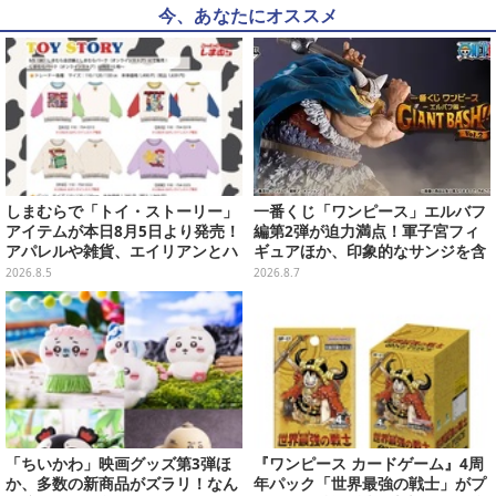
今、あなたにオススメ
しまむらで「トイ・ストーリー」
一番くじ「ワンピース」エルバフ
アイテムが本日8月5日より発売！
編第2弾が迫力満点！軍子宮フィ
アパレルや雑貨、エイリアンとハ
ギュアほか、印象的なサンジを含
ムのダイカットクッションなど盛
む“手配書”ポスターなどにも注目
2026.8.5
2026.8.7
りだくさん
「ちいかわ」映画グッズ第3弾ほ
『ワンピース カードゲーム』4周
か、多数の新商品がズラリ！なん
年パック「世界最強の戦士」がプ