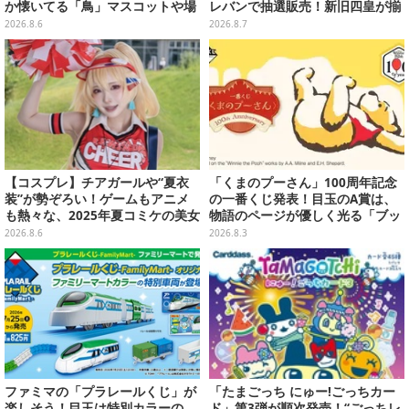
か懐いてる「鳥」マスコットや場
レバンで抽選販売！新旧四皇が揃
面写アイテムなど必見のラインナ
い踏み、刃牙作者が描く「カイド
2026.8.6
2026.8.7
ップ
ウ」も
【コスプレ】チアガールや“夏衣
「くまのプーさん」100周年記念
装”が勢ぞろい！ゲームもアニメ
の一番くじ発表！目玉のA賞は、
も熱々な、2025年夏コミケの美女
物語のページが優しく光る「ブッ
レイヤーをプレイバック
クシェイプドライト」
2026.8.6
2026.8.3
ファミマの「プラレールくじ」が
「たまごっち にゅー!ごっちカー
楽しそう！目玉は特別カラーの
ド」第3弾が順次発売！“ごっちレ