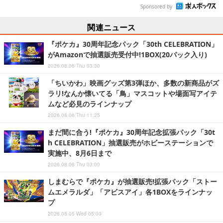
Sponsored by
関連ニュース
『ポケカ』30周年記念パック「30th CELEBRATION」
がAmazonで抽選販売受付中!1BOX(20パック入り)
2026.08.06 Thu 03:30
「ちいかわ」映画グッズ第3弾ほか、多数の新商品がズ
ラリ!なんか懐いてる「鳥」マスコットや場面写アイテ
ムなど必見のラインナップ
2026.08.06 Thu 11:25
まだ間に合う!『ポケカ』30周年記念拡張パック「30t
h CELEBRATION」抽選販売がホビーステーションで
実施中、8月6日まで
2026.08.06 Thu 03:00
しまむらで『ポケカ』が抽選販売!拡張パック「ストー
ムエメラルダ」「アビスアイ」各1BOXをラインナッ
プ
2026.08.05 Wed 05:00