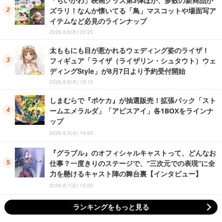
「ちいかわ」映画グッズ第3弾ほか、多数の新商品が
ズラリ！なんか懐いてる「鳥」マスコットや場面写ア
イテムなど必見のラインナップ
2026.8.6(木) 20:25
太ももにも目が惹かれるウェディング姿のライザ！
フィギュア「ライザ（ライザリン・シュタウト）ウェ
ディングStyle」が8月7日より予約受付開始
2026.8.6(木) 19:15
しまむらで『ポケカ』が抽選販売！拡張パック「スト
ームエメラルダ」「アビスアイ」各1BOXをラインナ
ップ
2026.8.5(水) 14:00
『グラブル』のオフィシャルキャストって、どんなお
仕事？一度きりのステージで、“三次元での表現”に全
力を懸けるキャスト陣の舞台裏【インタビュー】
2026.8.7(金) 12:00
ランキングをもっと見る