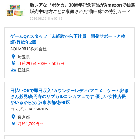
激レアな『ポケカ』30周年記念商品がAmazonで抽選
販売中!地方ごとに収録された“御三家”の特別カード
2026.08.06 Thu 05:15
ゲームQAスタッフ「未経験から正社員」開発サポートと検
証/昇給年2回
AQUARIUS株式会社
埼玉県
月給29万4,700円～50万円
正社員
日払いOKで即日収入/カウンターレディ/アニメ・ゲーム好き
さん必見!高円寺のサブカルコンカフェです 優しい女性店長
がいるから安心/東京都/杉並区
コスプレ BAR SIRIUS
東京都
時給1,700円～