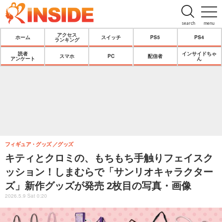
search
menu
アクセス
ホーム
スイッチ
PS5
PS4
ランキング
読者
インサイドちゃ
スマホ
PC
配信者
アンケート
ん
フィギュア・グッズ
グッズ
キティとクロミの、もちもち手触りフェイスク
ッション！しまむらで「サンリオキャラクター
ズ」新作グッズが発売 2枚目の写真・画像
2026.5.9 Sat 0:20