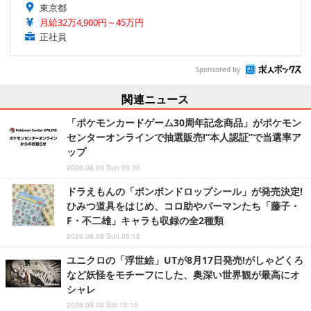
東京都
月給32万4,900円～45万円
正社員
Sponsored by
関連ニュース
「ポケモンカードゲーム30周年記念商品」がポケモン
センターオンラインで抽選販売!“本人認証”で当選率ア
ップ
2026.08.09 Sun 09:30
ドラえもんの「ボンボンドロップシール」が発売決定!
ひみつ道具をはじめ、コロ助やパーマンたち「藤子・
F・不二雄」キャラも収録の全2種類
2026.08.09 Sun 05:15
ユニクロの「浮世絵」UTが8月17日発売!がしゃどくろ
など妖怪をモチーフにした、奥深い世界観が最高にオ
シャレ
2026.08.08 Sat 15:10