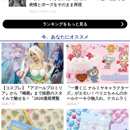
表情とポーズをそのまま再現
2026.8.10(月) 11:25
ランキングをもっと見る
今、あなたにオススメ
【コスプレ】『アズールプロミリ
「一番くじ ナルミヤキャラクター
ア』から『鳴潮』まで抜群のスタ
ズ」がエモい！ベリエちゃんのホ
イルで魅せる！「2026漫画博覧
ールケーキ小物入れ、ナカムラく
会」百花繚乱の台湾美女12選【写
んのマスコットなどがズラリ
2026.7.31
2026.8.7
真37枚】