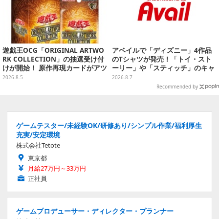
遊戯王OCG「ORIGINAL ARTWO
アベイルで「ディズニー」4作品
RK COLLECTION」の抽選受け付
のTシャツが発売！「トイ・スト
けが開始！ 原作再現カードがアツ
ーリー」や「スティッチ」のキャ
いスペシャルパック
ラを刺しゅうでデザイン
2026.8.5
2026.8.7
Recommended by
ゲームテスター/未経験OK/研修あり/シンプル作業/福利厚生
充実/安定環境
株式会社Tetote
東京都
月給27万円～33万円
正社員
ゲームプロデューサー・ディレクター・プランナー