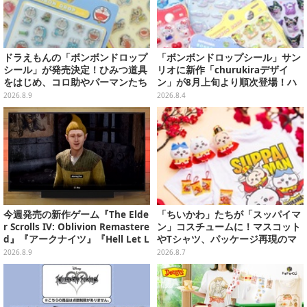
ドラえもんの「ボンボンドロップ
「ボンボンドロップシール」サン
シール」が発売決定！ひみつ道具
リオに新作「churukiraデザイ
をはじめ、コロ助やパーマンたち
ン」が8月上旬より順次登場！ハ
「藤子・F・不二雄」キャラも収
ローキティ、はぴだんぶいなど全
2026.8.9
2026.8.4
録の全2種類
8種類
今週発売の新作ゲーム『The Elde
「ちいかわ」たちが「スッパイマ
r Scrolls IV: Oblivion Remastere
ン」コスチュームに！マスコット
d』『アークナイツ』『Hell Let L
やTシャツ、パッケージ再現のマ
oose: Vietnam』他
グネットなど全5アイテム
2026.8.9
2026.8.7