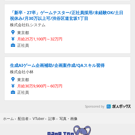
「新卒・27卒」ゲームテスター/正社員採用/未経験OK/土日
祝休み/月30万以上可/渋谷区道玄坂1丁目
株式会社ELシステム
東京都
月給25万1,100円～32万円
正社員
生成AIゲーム企画補助/企画案作成/QAスキル習得
株式会社小林
東京都
月給30万9,900円～60万円
正社員
Sponsored by
写真・画像
ホーム
›
配信者
›
VTuber
›
記事
›