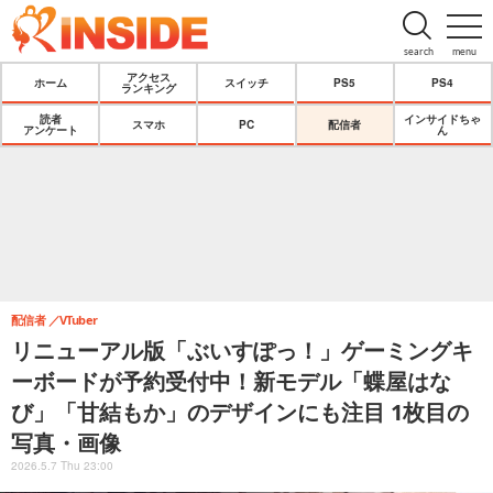
search
menu
アクセス
ホーム
スイッチ
PS5
PS4
ランキング
読者
インサイドちゃ
スマホ
PC
配信者
アンケート
ん
配信者
VTuber
リニューアル版「ぶいすぽっ！」ゲーミングキ
ーボードが予約受付中！新モデル「蝶屋はな
び」「甘結もか」のデザインにも注目 1枚目の
写真・画像
2026.5.7 Thu 23:00