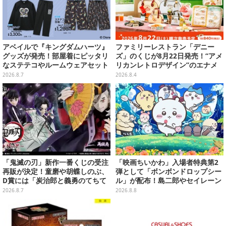
アベイルで『キングダムハーツ』
ファミリーレストラン「デニー
グッズが発売！部屋着にピッタリ
ズ」のくじが8月22日発売！“アメ
なステテコやルームウェアセット
リカンレトロデザイン”のエナメ
ルバッグやTシャツなど、日常使
2026.8.7
2026.8.4
いできるグッズを用意
「鬼滅の刃」新作一番くじの受注
「映画ちいかわ」入場者特典第2
再販が決定！童磨や胡蝶しのぶ、
弾として「ボンボンドロップシー
D賞には「炭治郎と義勇のてちて
ル」が配布！島二郎やセイレーン
ちフィギュア」も
はもちろん、人魚のウロコまで…
2026.8.7
2026.8.8