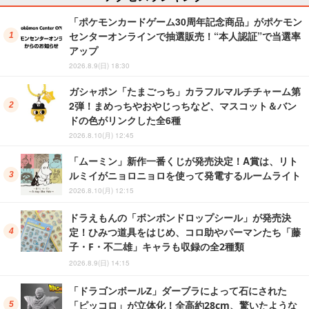
「ポケモンカードゲーム30周年記念商品」がポケモン
センターオンラインで抽選販売！“本人認証”で当選率
アップ
2026.8.9(日) 18:30
ガシャポン「たまごっち」カラフルマルチチャーム第
2弾！まめっちやおやじっちなど、マスコット＆バン
ドの色がリンクした全6種
2026.8.10(月) 12:45
「ムーミン」新作一番くじが発売決定！A賞は、リト
ルミイがニョロニョロを使って発電するルームライト
2026.8.10(月) 12:15
ドラえもんの「ボンボンドロップシール」が発売決
定！ひみつ道具をはじめ、コロ助やパーマンたち「藤
子・F・不二雄」キャラも収録の全2種類
2026.8.9(日) 14:15
「ドラゴンボールZ」ダーブラによって石にされた
「ピッコロ」が立体化！全高約28cm、驚いたような