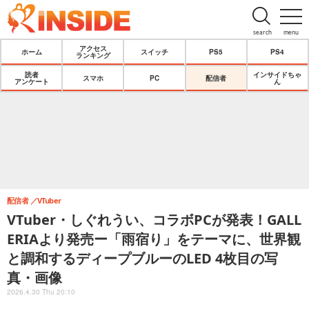
search
menu
アクセス
ホーム
スイッチ
PS5
PS4
ランキング
読者
インサイドちゃ
スマホ
PC
配信者
アンケート
ん
配信者
VTuber
VTuber・しぐれうい、コラボPCが発表！GALL
ERIAより発売ー「雨宿り」をテーマに、世界観
と調和するディープブルーのLED 4枚目の写
真・画像
2026.4.30 Thu 20:10