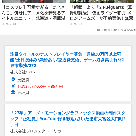
【コスプレ】可愛すぎる「にじさ
「鎧武」より「S.H.Figuarts（真
んじ」併せにアニメ化を夢見るア
骨彫製法） 仮面ライダー斬月 メ
イドルユニット、北海道・洞爺湖
ロンアームズ」が予約実施！無双
に花開く可憐なレイヤー10選【写
セイバー、メロンディフェンダー
2026.7.18
2026.8.7
真46枚】
が付属
Recommended by
注目タイトルのテストプレイヤー募集「月給30万円以上可
能/土日祝休み/昇給あり/交通費支給」ゲーム好き集まれ/和
泉市勤務/272
株式会社CREST
大阪府
月給27万7,000円～36万円
正社員
「27卒」アニメ・モーショングラフィックス動画の制作スタ
ッフ「正社員」YouTube好き歓迎/さいたま市大宮区大門町2
丁目
株式会社プロジェクトトリガー