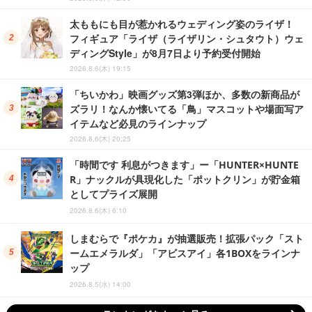
太ももにも目が惹かれるウェディング姿のライザ！
フィギュア「ライザ（ライザリン・シュタウト）ウェ
ディングStyle」が8月7日より予約受付開始
2026.8.6(木) 19:15
「ちいかわ」映画グッズ第3弾ほか、多数の新商品が
ズラリ！なんか懐いてる「鳥」マスコットや場面写ア
イテムなど必見のラインナップ
2026.8.6(木) 20:25
「時間です 利息がつきます」ー「HUNTER×HUNTE
R」ナックルが具現化した「ポットクリン」が貯金箱
としてプライズ展開
2026.8.6(木) 6:10
しまむらで『ポケカ』が抽選販売！拡張パック「スト
ームエメラルダ」「アビスアイ」各1BOXをラインナ
ップ
2026.8.5(水) 14:00