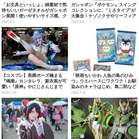
「お文具といっしょ」綿素材で気
ガシャポン『ポケモン』スイング
持ちいいガーゼタオルがガシャポ
コレクションに、“くさタイプ”が
ン展開！使いやすいサイズ感、ク
大集合！ナゾノクサやリーフィア
ールな和柄や可愛らしいお寿司な
など全5種が仲間入り
2026.8.5
2026.8.6
ど全4種
【コスプレ】美脚ポーズ極まる
「映画ちいかわ 人魚の島のひみ
『鳴潮』カンタレラ、新衣装が可
つ」ウエハースにワクワク！お馴
愛い『原神』やにじさんじまで
染みのキャラはじめ、島二郎など
「アコスタ池袋」美麗レイヤー11
セイレーン編カード全22種
2026.7.20
2026.7.26
選【写真50枚】