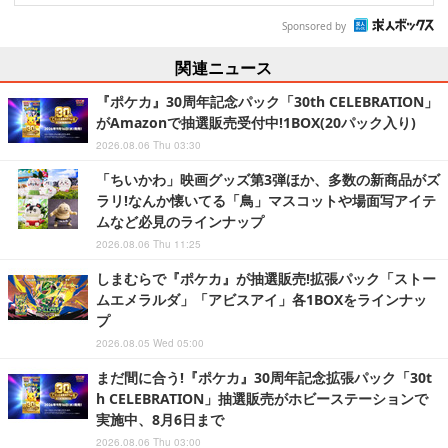
Sponsored by
関連ニュース
『ポケカ』30周年記念パック「30th CELEBRATION」
がAmazonで抽選販売受付中!1BOX(20パック入り)
2026.08.06 Thu 03:30
「ちいかわ」映画グッズ第3弾ほか、多数の新商品がズ
ラリ!なんか懐いてる「鳥」マスコットや場面写アイテ
ムなど必見のラインナップ
2026.08.06 Thu 11:25
しまむらで『ポケカ』が抽選販売!拡張パック「ストー
ムエメラルダ」「アビスアイ」各1BOXをラインナッ
プ
2026.08.05 Wed 05:00
まだ間に合う!『ポケカ』30周年記念拡張パック「30t
h CELEBRATION」抽選販売がホビーステーションで
実施中、8月6日まで
2026.08.06 Thu 03:00