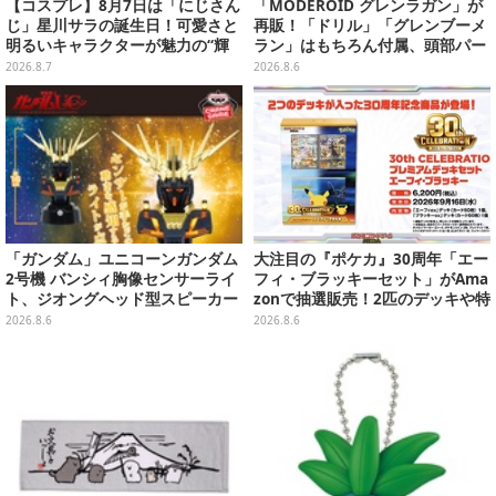
【コスプレ】8月7日は「にじさん
「MODEROID グレンラガン」が
じ」星川サラの誕生日！可愛さと
再販！「ドリル」「グレンブーメ
明るいキャラクターが魅力の“輝
ラン」はもちろん付属、頭部パー
く一番星”な美女レイヤーまとめ
ツを組み替えると「ラガン」も再
2026.8.7
2026.8.6
【写真40枚】
現可能
「ガンダム」ユニコーンガンダム
大注目の『ポケカ』30周年「エー
2号機 バンシィ胸像センサーライ
フィ・ブラッキーセット」がAma
ト、ジオングヘッド型スピーカー
zonで抽選販売！2匹のデッキや特
が順次プライズ展開！
別カードを収録
2026.8.6
2026.8.6