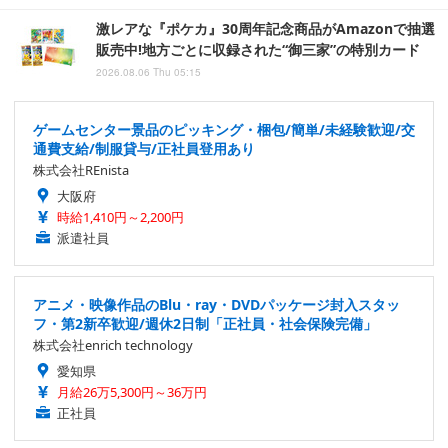
激レアな『ポケカ』30周年記念商品がAmazonで抽選
販売中!地方ごとに収録された“御三家”の特別カード
2026.08.06 Thu 05:15
ゲームセンター景品のピッキング・梱包/簡単/未経験歓迎/交
通費支給/制服貸与/正社員登用あり
株式会社REnista
大阪府
時給1,410円～2,200円
派遣社員
アニメ・映像作品のBlu・ray・DVDパッケージ封入スタッ
フ・第2新卒歓迎/週休2日制「正社員・社会保険完備」
株式会社enrich technology
愛知県
月給26万5,300円～36万円
正社員