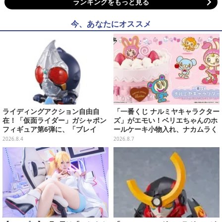
ランキングをもっと見る
今、あなたにオススメ
ライディングアクション自由自
「一番くじ ナルミヤキャラクター
在！「仮面ライダー」ガシャポン
ズ」がエモい！ベリエちゃんのホ
フィギュア第6弾に、「ブレイ
ールケーキ小物入れ、ナカムラく
ド」「フォーゼ」など全4種
んのマスコットなどがズラリ
2026.8.4
2026.8.7