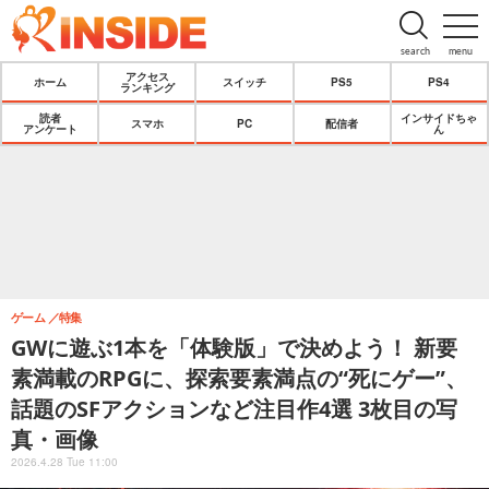
search
menu
アクセス
ホーム
スイッチ
PS5
PS4
ランキング
読者
インサイドちゃ
スマホ
PC
配信者
アンケート
ん
ゲーム
特集
GWに遊ぶ1本を「体験版」で決めよう！ 新要
素満載のRPGに、探索要素満点の“死にゲー”、
話題のSFアクションなど注目作4選 3枚目の写
真・画像
2026.4.28 Tue 11:00