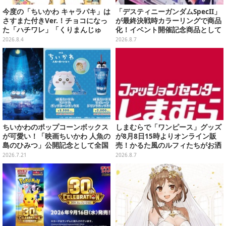
今度の「ちいかわ キャラパキ」は
「デスティニーガンダムSpecII」
さすまた付きVer.！チョコになっ
が最終決戦時カラーリングで商品
た「ハチワレ」「くりまんじゅ
化！イベント開催記念商品として
う」たちも可愛い全8種
METAL ROBOT魂に新登場
2026.8.4
2026.8.7
ちいかわのポップコーンボックス
しまむらで「ワンピース」グッズ
が可愛い！「映画ちいかわ 人魚の
が8月8日15時よりオンライン販
島のひみつ」公開記念として全国
売！かるた風のルフィたちがお洒
劇場で販売決定、セイレーンドリ
落なバッグや、チョッパーが可愛
2026.7.21
2026.8.7
ンクカップホルダーも
いサンダルも