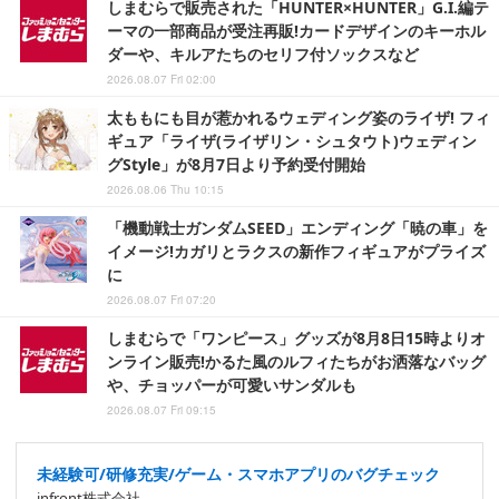
しまむらで販売された「HUNTER×HUNTER」G.I.編テ
ーマの一部商品が受注再販!カードデザインのキーホル
ダーや、キルアたちのセリフ付ソックスなど
2026.08.07 Fri 02:00
太ももにも目が惹かれるウェディング姿のライザ! フィ
ギュア「ライザ(ライザリン・シュタウト)ウェディン
グStyle」が8月7日より予約受付開始
2026.08.06 Thu 10:15
「機動戦士ガンダムSEED」エンディング「暁の車」を
イメージ!カガリとラクスの新作フィギュアがプライズ
に
2026.08.07 Fri 07:20
しまむらで「ワンピース」グッズが8月8日15時よりオ
ンライン販売!かるた風のルフィたちがお洒落なバッグ
や、チョッパーが可愛いサンダルも
2026.08.07 Fri 09:15
未経験可/研修充実/ゲーム・スマホアプリのバグチェック
infront株式会社