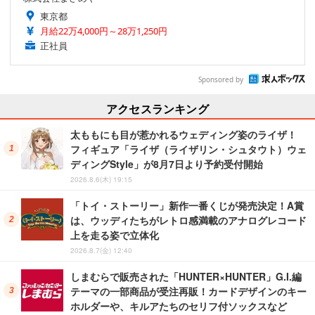
東京都
月給22万4,000円～28万1,250円
正社員
Sponsored by
アクセスランキング
太ももにも目が惹かれるウェディング姿のライザ！
フィギュア「ライザ（ライザリン・シュタウト）ウェ
ディングStyle」が8月7日より予約受付開始
2026.8.6(木) 19:15
「トイ・ストーリー」新作一番くじが発売決定！A賞
は、ウッディたちがレトロ感満載のアナログレコード
上を走る姿で立体化
2026.8.7(金) 12:40
しまむらで販売された「HUNTER×HUNTER」G.I.編
テーマの一部商品が受注再販！カードデザインのキー
ホルダーや、キルアたちのセリフ付ソックスなど