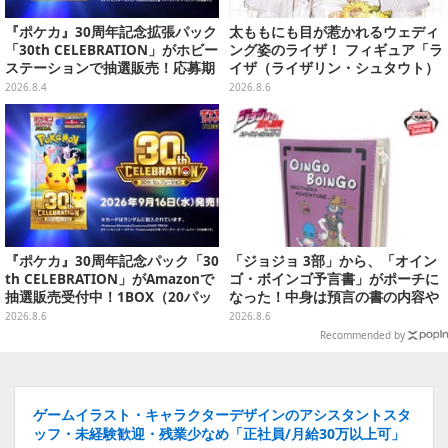
『ポケカ』30周年記念拡張パック
太ももにも目が惹かれるウェディ
「30th CELEBRATION」がホビー
ング姿のライザ！ フィギュア「ラ
ステーションで抽選販売！応募期
イザ（ライザリン・シュタウト）
間は8月6日23時59分まで
ウェディングStyle」が8月7日よ
2026.8.4
2026.8.6
り予約受付開始
『ポケカ』30周年記念パック「30
「ジョジョ 3部」から、「オイン
th CELEBRATION」がAmazonで
ゴ・ボインゴ予言書」がポーチに
抽選販売受付中！1BOX（20パッ
なった！中身は預言の書の内容や
ク入り）
アニメ総柄デザインをプリント
2026.8.6
2026.8.6
Recommended by
ゲームイラスト・キャラクターデザインのアシスタントスタ
ッフ・未経験歓迎・残業少なめ「正社員/月給30万以上可」