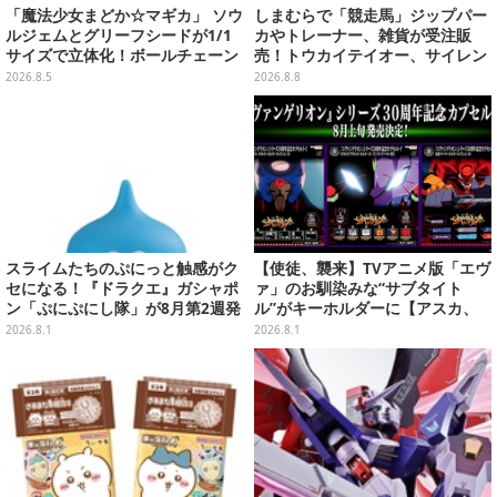
「魔法少女まどか☆マギカ」 ソウ
しまむらで「競走馬」ジップパー
ルジェムとグリーフシードが1/1
カやトレーナー、雑貨が受注販
サイズで立体化！ボールチェーン
売！トウカイテイオー、サイレン
を外せばフィギュアとして飾れる
ススズカなど名馬をデザイン
2026.8.5
2026.8.8
ガシャポン全6種
スライムたちのぷにっと触感がク
【使徒、襲来】TVアニメ版「エヴ
セになる！『ドラクエ』ガシャポ
ァ」のお馴染みな“サブタイト
ン「ぷにぷにし隊」が8月第2週発
ル”がキーホルダーに【アスカ、
売―全4種ではぐれメタルは固め
来日】
2026.8.1
2026.8.1