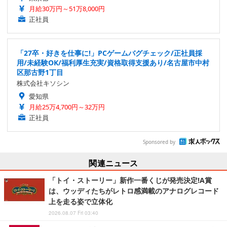
月給30万円～51万8,000円
正社員
「27卒・好きを仕事に!」PCゲームバグチェック/正社員採
用/未経験OK/福利厚生充実/資格取得支援あり/名古屋市中村
区那古野1丁目
株式会社キソシン
愛知県
月給25万4,700円～32万円
正社員
Sponsored by
関連ニュース
「トイ・ストーリー」新作一番くじが発売決定!A賞
は、ウッディたちがレトロ感満載のアナログレコード
上を走る姿で立体化
2026.08.07 Fri 03:40