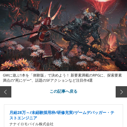
GWに遊ぶ1本を「体験版」で決めよう！ 新要素満載のRPGに、探索要素
満点の“死にゲー”、話題のSFアクションなど注目作4選
この記事へ戻る
月給28万～/未経験採用枠/研修充実/ゲームデバッガー・テ
ストエンジニア
ナナイロモバイル株式会社