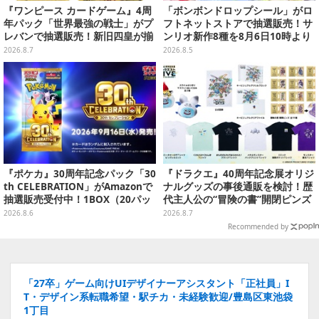
『ワンピース カードゲーム』4周
「ボンボンドロップシール」がロ
年パック「世界最強の戦士」がプ
フトネットストアで抽選販売！サ
レバンで抽選販売！新旧四皇が揃
ンリオ新作8種を8月6日10時より
い踏み、刃牙作者が描く「カイド
受付開始
2026.8.7
2026.8.5
ウ」も
『ポケカ』30周年記念パック「30
『ドラクエ』40周年記念展オリジ
th CELEBRATION」がAmazonで
ナルグッズの事後通販を検討！歴
抽選販売受付中！1BOX（20パッ
代主人公の“冒険の書”開閉ピンズ
ク入り）
をはじめ、ユニークなＴシャツや
2026.8.6
2026.8.7
雑貨など
Recommended by
「27卒」ゲーム向けUIデザイナーアシスタント「正社員」I
T・デザイン系転職希望・駅チカ・未経験歓迎/豊島区東池袋
1丁目