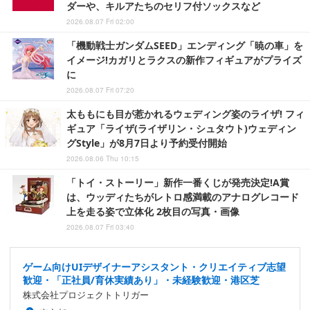
ダーや、キルアたちのセリフ付ソックスなど
2026.08.07 Fri 02:00
「機動戦士ガンダムSEED」エンディング「暁の車」を
イメージ!カガリとラクスの新作フィギュアがプライズ
に
2026.08.07 Fri 07:20
太ももにも目が惹かれるウェディング姿のライザ! フィ
ギュア「ライザ(ライザリン・シュタウト)ウェディン
グStyle」が8月7日より予約受付開始
2026.08.06 Thu 10:15
「トイ・ストーリー」新作一番くじが発売決定!A賞
は、ウッディたちがレトロ感満載のアナログレコード
上を走る姿で立体化 2枚目の写真・画像
2026.08.07 Fri 03:40
ゲーム向けUIデザイナーアシスタント・クリエイティブ志望
歓迎・「正社員/育休実績あり」・未経験歓迎・港区芝
株式会社プロジェクトトリガー