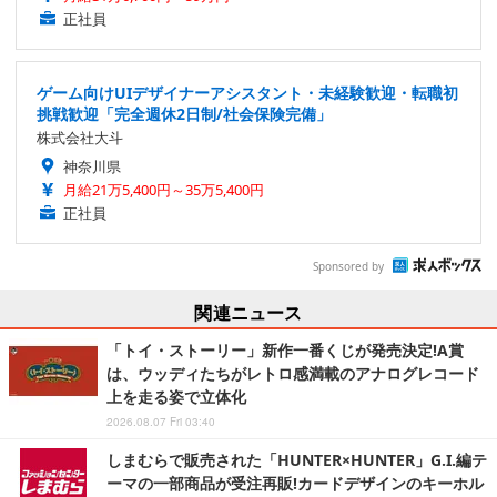
正社員
ゲーム向けUIデザイナーアシスタント・未経験歓迎・転職初
挑戦歓迎「完全週休2日制/社会保険完備」
株式会社大斗
神奈川県
月給21万5,400円～35万5,400円
正社員
Sponsored by
関連ニュース
「トイ・ストーリー」新作一番くじが発売決定!A賞
は、ウッディたちがレトロ感満載のアナログレコード
上を走る姿で立体化
2026.08.07 Fri 03:40
しまむらで販売された「HUNTER×HUNTER」G.I.編テ
ーマの一部商品が受注再販!カードデザインのキーホル