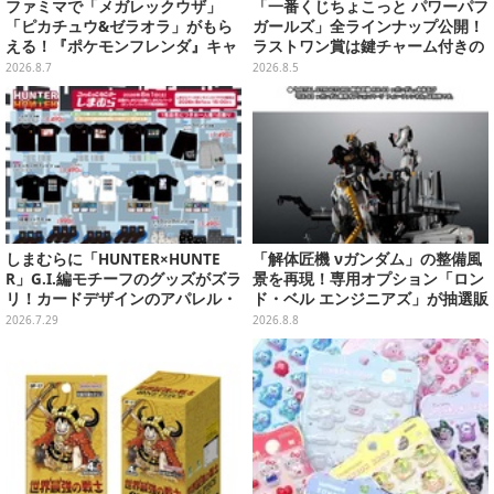
ファミマで「メガレックウザ」
「一番くじちょこっと パワーパフ
「ピカチュウ&ゼラオラ」がもら
ガールズ」全ラインナップ公開！
える！『ポケモンフレンダ』キャ
ラストワン賞は鍵チャーム付きの
ンペーンが8月11日開始
シール帳スペシャルセットを用意
2026.8.7
2026.8.5
しまむらに「HUNTER×HUNTE
「解体匠機 νガンダム」の整備風
R」G.I.編モチーフのグッズがズラ
景を再現！専用オプション「ロン
リ！カードデザインのアパレル・
ド・ベル エンジニアズ」が抽選販
雑貨、ゴレイヌの「オレが3人分
売
2026.7.29
2026.8.8
になる…」も