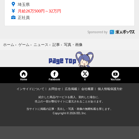
埼玉県
月給26万500円～32万円
正社員
Sponsored by
写真・画像
ホーム
›
ゲーム
›
ニュース
›
記事
›
Home
Facebook
YouTube
X
インサイドについて
お問合せ
広告掲載
会社概要
個人情報保護方針
紹介した商品/サービスを購入、契約した場合に、
売上の一部が弊社サイトに還元されることがあります。
当サイトに掲載の記事・見出し・写真・画像の無断転載を禁じます。
Copyright © 2026 IID, Inc.