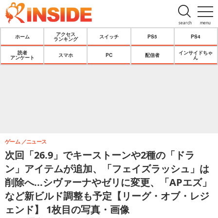
search
menu
アクセス
ホーム
スイッチ
PS5
PS4
ランキング
読者
インサイドちゃ
スマホ
PC
配信者
アンケート
ん
ゲーム
ニュース
次回「26.9」でキーストーンや2種の「ドラ
ン」アイテムが追加、「フェイズラッシュ」は
削除へ...シヴァーナやゼリに変更、「APエズ」
など新ビルド調整も予定【リーグ・オブ・レジ
ェンド】 1枚目の写真・画像