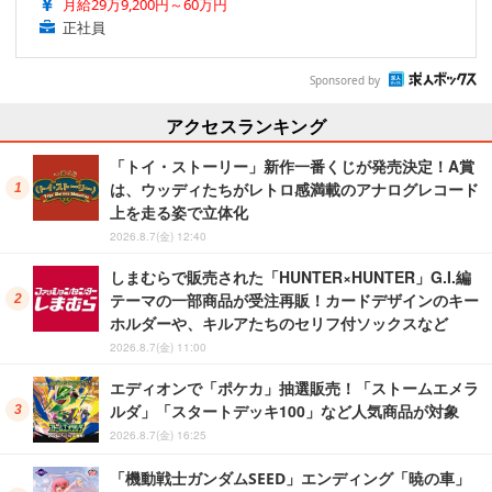
月給29万9,200円～60万円
正社員
Sponsored by
アクセスランキング
「トイ・ストーリー」新作一番くじが発売決定！A賞
は、ウッディたちがレトロ感満載のアナログレコード
上を走る姿で立体化
2026.8.7(金) 12:40
しまむらで販売された「HUNTER×HUNTER」G.I.編
テーマの一部商品が受注再販！カードデザインのキー
ホルダーや、キルアたちのセリフ付ソックスなど
2026.8.7(金) 11:00
エディオンで「ポケカ」抽選販売！「ストームエメラ
ルダ」「スタートデッキ100」など人気商品が対象
2026.8.7(金) 16:25
「機動戦士ガンダムSEED」エンディング「暁の車」