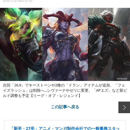
2026.4.22 Wed 21:30
次回「26.9」でキーストーンや2種の「ドラン」アイテムが追加、「フェ
イズラッシュ」は削除へ...シヴァーナやゼリに変更、「APエズ」など新ビ
ルド調整も予定【リーグ・オブ・レジェンド】
この記事へ戻る
「新卒・27卒」アニメ・マンガ制作会社での一般事務スタッ