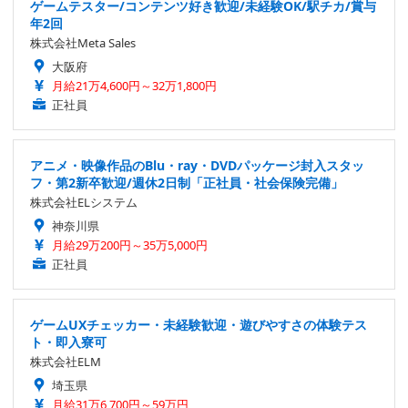
ゲームテスター/コンテンツ好き歓迎/未経験OK/駅チカ/賞与
年2回
株式会社Meta Sales
大阪府
月給21万4,600円～32万1,800円
正社員
アニメ・映像作品のBlu・ray・DVDパッケージ封入スタッ
フ・第2新卒歓迎/週休2日制「正社員・社会保険完備」
株式会社ELシステム
神奈川県
月給29万200円～35万5,000円
正社員
ゲームUXチェッカー・未経験歓迎・遊びやすさの体験テス
ト・即入寮可
株式会社ELM
埼玉県
月給31万6,700円～59万円