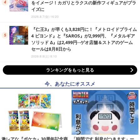
をイメージ！カガリとラクスの新作フィギュアがプラ
イズに
2026.8.7(金) 16:20
『仁王3』が早くも3,828円に！『メトロイドプライム
4 ビヨンド』と『SAROS』が2,999円、『メタルギア
ソリッド Δ』は2,499円─ゲオ店舗＆ストアのゲーム
セールは8月8日から
2026.8.8(土) 8:10
ランキングをもっと見る
今、あなたにオススメ
激レアな『ポケカ』30周年記念商
「時間です 利息がつきます」ー