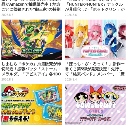
品がAmazonで抽選販売中！地方
「HUNTER×HUNTER」ナックル
ごとに収録された“御三家”の特別
が具現化した「ポットクリン」が
カード
貯金箱としてプライズ展開
2026.8.6
2026.8.6
しまむら『ポケカ』抽選販売が締
「ぼっち・ざ・ろっく！」新作一
切間近！拡張パック「ストームエ
番くじ第5弾が発売決定！先行し
メラルダ」「アビスアイ」各1BO
て「結束バンド」メンバー、「廣
Xをラインナップ
井きくり」のメイド衣装フィギュ
2026.8.8
2026.8.4
アを公開