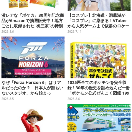
激レアな『ポケカ』30周年記念商
【コスプレ】北海道・洞爺湖が
品がAmazonで抽選販売中！地方
「コスプレ」に染まる！VTuber
ごとに収録された“御三家”の特別
から人気ゲームまで抜群のロケー
カード
ションも必見な美女レイヤー10選
2026.8.6
2026.7.11
【写真45枚】
なぜ『Forza Horizon 6』はリア
1025匹全てのポケモンを完全収
ルだったのか？「日本人が誰もい
録！30年の歴史を詰め込んだ一冊
ないスタジオ」から始まっ
「ポケモン公式ぜんこく図鑑 199
た、“生活感のある日本"の作り方
6-2026」が大ボリューム
2026.8.5
2026.8.6
【CEDEC2026】