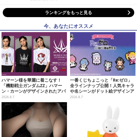
ランキングをもっと見る
今、あなたにオススメ
ハマーン様を華麗に着こなす！
一番くじちょこっと「Re:ゼロ」
「機動戦士ガンダムZZ」ハマー
全ラインナップ公開！人気キャラ
ン・カーンがデザインされたアパ
や名シーンがドット絵デザインア
レルが販売
クリルマグネットに
2026.8.7
2026.8.7