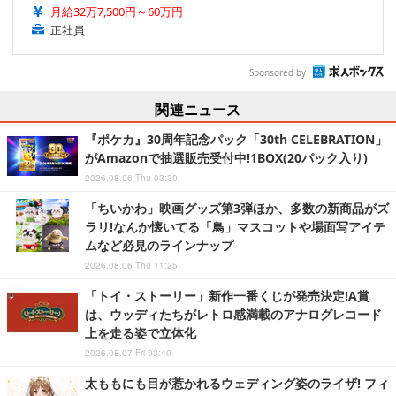
月給32万7,500円～60万円
正社員
Sponsored by
関連ニュース
『ポケカ』30周年記念パック「30th CELEBRATION」
がAmazonで抽選販売受付中!1BOX(20パック入り)
2026.08.06 Thu 03:30
「ちいかわ」映画グッズ第3弾ほか、多数の新商品がズ
ラリ!なんか懐いてる「鳥」マスコットや場面写アイテ
ムなど必見のラインナップ
2026.08.06 Thu 11:25
「トイ・ストーリー」新作一番くじが発売決定!A賞
は、ウッディたちがレトロ感満載のアナログレコード
上を走る姿で立体化
2026.08.07 Fri 03:40
太ももにも目が惹かれるウェディング姿のライザ! フィ