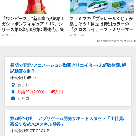
「ワンピース」“新四皇”が集結！
ファミマの「プラレールくじ」が
ガシャポンフィギュア「HG」シ
楽しそう！目玉は特別カラーの
リーズ第2弾が8月第5週発売、集
「クロスライナーファミリーマー
めて並べたくなるクオリティ
ト号」、その他ライナップも注目
2026.8.5
2026.7.24
Recommended by
長期で安定/アニメーション動画クリエイター/未経験歓迎/解
説動画を制作
株式会社alBee
東京都
月給29万2,000円～45万円
正社員
第2新卒歓迎・アプリゲーム開発サポートスタッフ「正社員/
残業少なめ/QAスキル習得」
株式会社RIOT GROUP