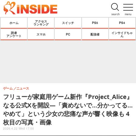
search
menu
アクセス
ホーム
スイッチ
PS5
PS4
ランキング
読者
インサイドちゃ
スマホ
PC
配信者
アンケート
ん
ゲーム
ニュース
フリューが家庭用ゲーム新作『Project_Alice』
なる公式Xを開設―「責めないで…分かってる…
やめて」という少女の悲痛な声が響く映像も 4
枚目の写真・画像
2026.4.22 Wed 17:00