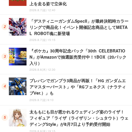
上を走る姿で立体化
2026.8.7(金) 12:40
「デスティニーガンダムSpecII」が最終決戦時カラー
リングで商品化！イベント開催記念商品としてMETA
L ROBOT魂に新登場
2026.8.7(金) 15:15
『ポケカ』30周年記念パック「30th CELEBRATIO
N」がAmazonで抽選販売受付中！1BOX（20パック
入り）
2026.8.6(木) 12:30
プレバンでガンプラ3商品が再販！「HG ガンダムエ
アマスターバースト」や「RGフェネクス（ナラティ
ブVer.）」も
2026.8.7(金) 9:10
太ももにも目が惹かれるウェディング姿のライザ！
フィギュア「ライザ（ライザリン・シュタウト）ウェ
ディングStyle」が8月7日より予約受付開始
2026.8.6(木) 19:15