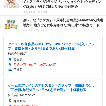
ギュア「ライザ(ライザリン・シュタウト)ウェディン
グStyle」が8月7日より予約受付開始
2026.08.06 Thu 10:15
激レアな『ポケカ』30周年記念商品がAmazonで抽選
販売中!地方ごとに収録された“御三家”の特別カード
2026.08.06 Thu 05:15
アニメ・映像作品のBlu・ray・DVDパッケージ封入スタッ
フ・資格不問・あり/社員食堂あり/25〜35歳
株式会社RIOT
愛知県
月給27万1,600円～39万2,300円
正社員
ゲームUIデザインのアシスタントスタッフ・残業ほぼなし
「正社員/年間休日125日/SE志望歓迎」・未経験歓迎
株式会社Meta Sales
神奈川県