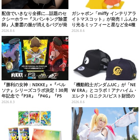
配信でいきなり全裸に…話題のセ
ガシャポン「miffy インテリアラ
クシーホラー『スパンキング除霊
イトマスコット」が発売！ふんわ
師』人妻霊の服が消えるバグが発
り光るミッフィーと星など全4種
生。「丸裸になる現象を泣きなが
ラインナップ
2026.8.6
2026.8.6
ら修正しました」と現在はアプデ
済み
『勝利の女神：NIKKE』×『ペル
「機動戦士ガンダムUC」が「NE
ソナ』シリーズコラボ決定！30周
W ERA」とコラボ！アナハイム・
年記念で『P3R』『P4G』『P5
エレクトロニクス/ビスト財団の
R』の3作品参戦
キャップが予約開始
2026.8.3
2026.8.6