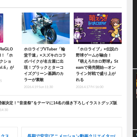
eGLO
ホロライブVTuber「輪
「ホロライブ」×伝説の
録！「ホ
堂千速」×スズキのコラ
野球ゲームが融合！
クショ
ボバイクが名古屋に出
『萌えろ!!ホロ野球』St
l.6」が
現！ブラックとターコ
eamで発売開始―オン
イズグリーン基調のカ
ライン対戦で盛り上が
ラーが素敵
れる
45
2026.4.19 Sun 11:30
2026.4.17 Fri 16:00
催決定！“音楽祭”をテーマに14名の描き下ろしイラストグッズ販
 14:30
ックス
長期で安定/アニメーション動画クリエイター/