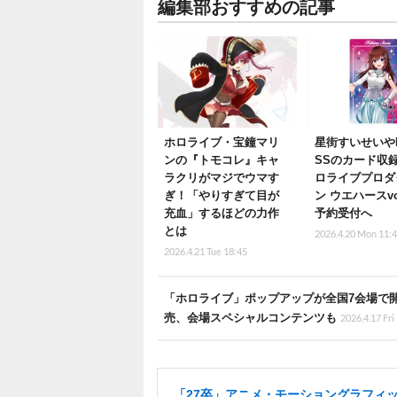
編集部おすすめの記事
ホロライブ・宝鐘マリ
星街すいせいやR
ンの『トモコレ』キャ
SSのカード収
ラクリがマジでウマす
ロライブプロダ
ぎ！「やりすぎて目が
ン ウエハースvo
充血」するほどの力作
予約受付へ
とは
2026.4.20 Mon 11:
2026.4.21 Tue 18:45
「ホロライブ」ポップアップが全国7会場で開
売、会場スペシャルコンテンツも
2026.4.17 Fri
「27卒」アニメ・モーショングラフィ