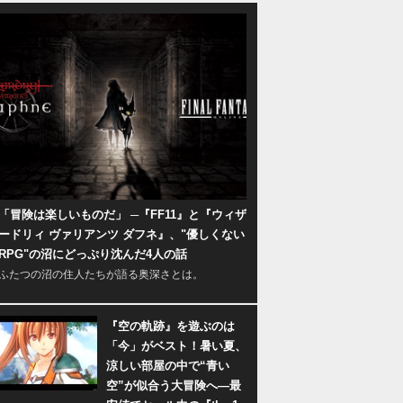
「冒険は楽しいものだ」 ─『FF11』と『ウィザ
ードリィ ヴァリアンツ ダフネ』、"優しくない
RPG"の沼にどっぷり沈んだ4人の話
ふたつの沼の住人たちが語る奥深さとは。
『空の軌跡』を遊ぶのは
「今」がベスト！暑い夏、
涼しい部屋の中で“青い
空”が似合う大冒険へ―最