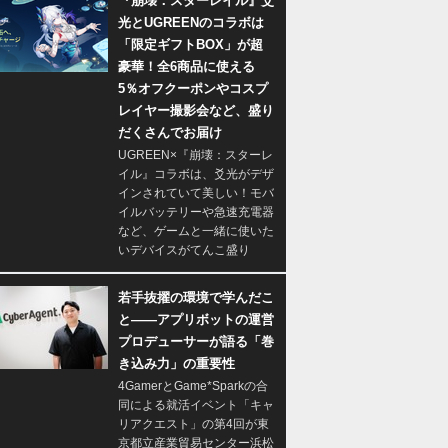
『崩壊：スターレイル』爻
光とUGREENのコラボは
「限定ギフトBOX」が超
豪華！全6商品に使える
5％オフクーポンやコスプ
レイヤー撮影会など、盛り
だくさんでお届け
UGREEN×『崩壊：スターレ
イル』コラボは、爻光がデザ
インされていて美しい！モバ
イルバッテリーや急速充電器
など、ゲームと一緒に使いた
いデバイスがてんこ盛り
若手抜擢の環境で学んだこ
と――アプリボットの運営
プロデューサーが語る「巻
き込み力」の重要性
4GamerとGame*Sparkの合
同による就活イベント「キャ
リアクエスト」の第4回が東
京都立産業貿易センター浜松