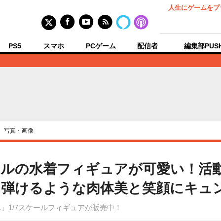
人生にゲームをプ
PS5
スマホ
PCゲーム
配信者
編集部PUS
›
写真・画像
ルの水着フィギュアが可愛い！活動
弾けるような肉体美と笑顔にキュン
着Ver.」1/7スケールフィギュアが販売中！