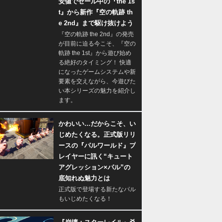
安値でセール中の『the 1s
t』から新作『空の軌跡 th
e 2nd』まで駆け抜けよう
『空の軌跡 the 2nd』の発売
が目前に迫る今こそ、『空の
軌跡 the 1st』から遊び始め
る絶好のタイミング！ 快適
になったゲームシステムや新
要素を交えながら、今遊びた
い本シリーズの魅力を紹介し
ます。
かわいい…だからこそ、い
じめたくなる。正式版リリ
ースの『パルワールド』プ
レイヤーに訊く“キュート
アグレッション×パル”の
底知れぬ魅力とは
正式版で登場する新たなパル
もいじめたくなる！