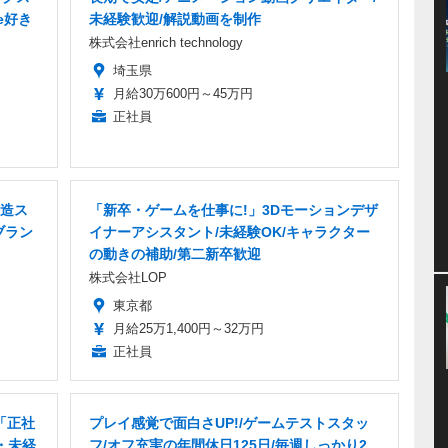
e好き
未経験歓迎/解説動画を制作
株式会社enrich technology
埼玉県
月給30万600円～45万円
正社員
造ス
「新卒・ゲームを仕事に!」3Dモーションデザ
ブラン
イナーアシスタント/未経験OK/キャラクター
の動きの補助/第二新卒歓迎
株式会社LOP
東京都
月給25万1,400円～32万円
正社員
「正社
プレイ感覚で面白さUP!/ゲームテストスタッ
・未経
フ/オフ充実の年間休日125日/毎週しっかり2