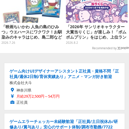
「映画ちいかわ 人魚の島のひみ
「2026年 サンリオキャラクター
つ」ウエハースにワクワク！お馴
大賞当りくじ」が楽しみ！「ポム
染みのキャラはじめ、島二郎など
ポムプリン」をはじめ、上位ラン
セイレーン編カード全22種
クインが登場するスペシャル企画
2026.7.26
2026.8.2
Recommended by
ゲーム向けUIデザイナーアシスタント正社員・資格不問「正
社員/週休2日制/育休実績あり」アニメ・マンガ好き歓迎
株式会社大斗
神奈川県
月給29万2,500円～54万円
正社員
ゲームエラーチェッカー未経験歓迎「正社員/土日祝休み/研
修あり/賞与あり」安心のサポート体制/調布市勤務/7722