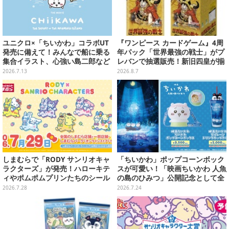
ユニクロ×「ちいかわ」コラボUT
『ワンピース カードゲーム』4周
発売に備えて！みんなで船に乗る
年パック「世界最強の戦士」がプ
集合イラスト、心強い島二郎など
レバンで抽選販売！新旧四皇が揃
映画を記念した特別コレクション
い踏み、刃牙作者が描く「カイド
2026.7.13
2026.8.7
ウ」も
しまむらで「RODY サンリオキャ
「ちいかわ」ポップコーンボック
ラクターズ」が発売！ハローキテ
スが可愛い！「映画ちいかわ 人魚
ィやポムポムプリンたちのシール
の島のひみつ」公開記念として全
帳、色が変わるタンブラーなど雑
国劇場で販売、セイレーンドリン
2026.7.28
2026.7.24
貨を用意
クカップホルダーも