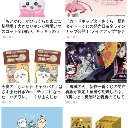
「ちいかわ」がびっくらたまごに
「カードキャプターさくら」新作
新登場！大きなリボンが可愛いマ
タイトーくじの発売日＆全ライン
スコット全8種が、キラキラのラ
ナップ公開！"メイクアップ"をテ
メ入り入浴剤から飛び出す
ーマに、日常でも使いたくなるア
2026.8.4
2026.8.5
イテムがズラリ
今度の「ちいかわ キャラパキ」は
「鬼滅の刃」新作一番くじの受注
さすまた付きVer.！チョコになっ
再販が決定！童磨や胡蝶しのぶ、
た「ハチワレ」「くりまんじゅ
D賞には「炭治郎と義勇のてちて
う」たちも可愛い全8種
ちフィギュア」も
2026.8.4
2026.8.7