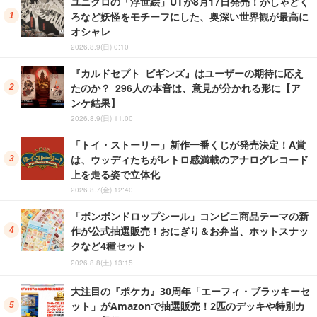
ユニクロの「浮世絵」UTが8月17日発売！がしゃどく
ろなど妖怪をモチーフにした、奥深い世界観が最高に
オシャレ
2026.8.9(日) 0:10
『カルドセプト ビギンズ』はユーザーの期待に応え
たのか？ 296人の本音は、意見が分かれる形に【ア
ンケ結果】
2026.8.9(日) 11:00
「トイ・ストーリー」新作一番くじが発売決定！A賞
は、ウッディたちがレトロ感満載のアナログレコード
上を走る姿で立体化
2026.8.7(金) 12:40
「ボンボンドロップシール」コンビニ商品テーマの新
作が公式抽選販売！おにぎり＆お弁当、ホットスナッ
クなど4種セット
2026.8.8(土) 13:15
大注目の『ポケカ』30周年「エーフィ・ブラッキーセ
ット」がAmazonで抽選販売！2匹のデッキや特別カ