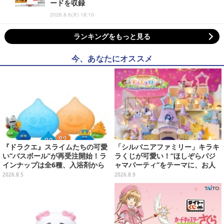
ードを収録
2026.8.6(木) 18:10
ランキングをもっと見る
今、あなたにオススメ
『ドラクエ』スライムたちの可愛
「シルバニアファミリー」キラキ
い“バスボール”が再受注開始！ラ
ラくじが可愛い！“ほしぞらパジ
インナップは全6種、入浴剤から
ャマパーティ”をテーマに、お人
モンスターのフィギュアが出てく
形や建物がラインナップ
2026.8.5
2026.8.9
る