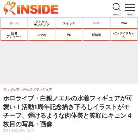
search
menu
アクセス
ホーム
スイッチ
PS5
PS4
ランキング
読者
インサイドちゃ
スマホ
PC
配信者
アンケート
ん
フィギュア・グッズ
フィギュア
ホロライブ・白銀ノエルの水着フィギュアが可
愛い！活動1周年記念描き下ろしイラストがモ
チーフ、弾けるような肉体美と笑顔にキュン 4
枚目の写真・画像
2026.4.22 Wed 16:45