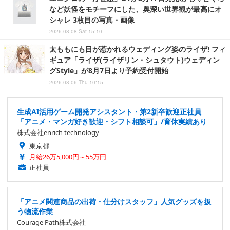
など妖怪をモチーフにした、奥深い世界観が最高にオ
シャレ 3枚目の写真・画像
2026.08.08 Sat 15:10
太ももにも目が惹かれるウェディング姿のライザ! フィ
ギュア「ライザ(ライザリン・シュタウト)ウェディン
グStyle」が8月7日より予約受付開始
2026.08.06 Thu 10:15
生成AI活用ゲーム開発アシスタント・第2新卒歓迎正社員
「アニメ・マンガ好き歓迎・シフト相談可」/育休実績あり
株式会社enrich technology
東京都
月給26万5,000円～55万円
正社員
「アニメ関連商品の出荷・仕分けスタッフ」人気グッズを扱
う物流作業
Courage Path株式会社