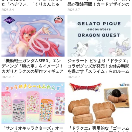
た「ハチワレ」「くりまんじゅ
品が受注再販！カードデザインの
う」たちも可愛い全8種
キーホルダーや、キルアたちのセ
2026.8.4
2026.8.7
リフ付ソックスなど
「機動戦士ガンダムSEED」エン
ジェラート ピケより『ドラクエ』
ディング「暁の車」をイメージ！
コラボグッズが発売！お休み時間
カガリとラクスの新作フィギュア
を過ごす「スライム」らのルーム
がプライズに
ウェア、雑貨など多数ラインナッ
2026.8.7
2026.8.7
プ
「サンリオキャラクターズ」オー
『ドラクエ』実用的な「ゴーレム