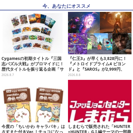
今、あなたにオススメ
Cygamesの初期タイトル『三国
『仁王3』が早くも3,828円に！
志パズル大戦』がブロマイドに！
『メトロイドプライム4 ビヨン
歴代タイトルを振り返る企画「サ
ド』と『SAROS』が2,999円、
イゲームス メモリーズ」との連動
『メタルギアソリッド Δ』は2,49
2026.8.7
2026.8.8
企画、全20種がコンビニで発売中
9円─ゲオ店舗＆ストアのゲームセ
ールは8月8日から
今度の「ちいかわ キャラパキ」は
しまむらで販売された「HUNTER
さすまた付きVer.！チョコになっ
×HUNTER」G.I.編テーマの一部商