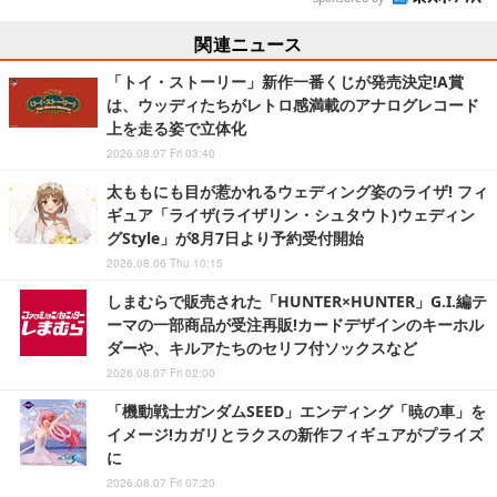
関連ニュース
「トイ・ストーリー」新作一番くじが発売決定!A賞
は、ウッディたちがレトロ感満載のアナログレコード
上を走る姿で立体化
2026.08.07 Fri 03:40
太ももにも目が惹かれるウェディング姿のライザ! フィ
ギュア「ライザ(ライザリン・シュタウト)ウェディン
グStyle」が8月7日より予約受付開始
2026.08.06 Thu 10:15
しまむらで販売された「HUNTER×HUNTER」G.I.編テ
ーマの一部商品が受注再販!カードデザインのキーホル
ダーや、キルアたちのセリフ付ソックスなど
2026.08.07 Fri 02:00
「機動戦士ガンダムSEED」エンディング「暁の車」を
イメージ!カガリとラクスの新作フィギュアがプライズ
に
2026.08.07 Fri 07:20