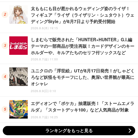
太ももにも目が惹かれるウェディング姿のライザ！
フィギュア「ライザ（ライザリン・シュタウト）ウェ
ディングStyle」が8月7日より予約受付開始
2026.8.6(木) 19:15
しまむらで販売された「HUNTER×HUNTER」G.I.編
テーマの一部商品が受注再販！カードデザインのキー
ホルダーや、キルアたちのセリフ付ソックスなど
2026.8.7(金) 11:00
ユニクロの「浮世絵」UTが8月17日発売！がしゃどく
ろなど妖怪をモチーフにした、奥深い世界観が最高に
オシャレ
2026.8.9(日) 0:10
エディオンで「ポケカ」抽選販売！「ストームエメラ
ルダ」「スタートデッキ100」など人気商品が対象
2026.8.7(金) 16:25
ランキングをもっと見る