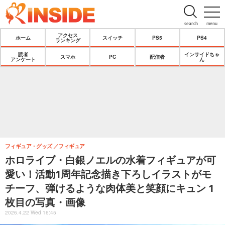
search
menu
アクセス
ホーム
スイッチ
PS5
PS4
ランキング
読者
インサイドちゃ
スマホ
PC
配信者
アンケート
ん
フィギュア・グッズ
フィギュア
ホロライブ・白銀ノエルの水着フィギュアが可
愛い！活動1周年記念描き下ろしイラストがモ
チーフ、弾けるような肉体美と笑顔にキュン 1
枚目の写真・画像
2026.4.22 Wed 16:45