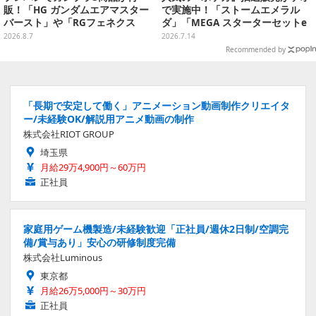
販！「HG ガンダムエアマスター
で実施中！「ストームエメラル
バースト」や「RGフェネクス
ダ」「MEGA スターターセットe
（ナラティブVer.）」も
x」各種の全4商品
2026.8.7
2026.7.14
Recommended by
「長期で安定して働く」アニメーション動画制作クリエイタ
ー/未経験OK/解説用アニメ動画の制作
株式会社RIOT GROUP
埼玉県
月給29万4,900円～60万円
正社員
家庭用ゲーム機製造/未経験歓迎「正社員/週休2日制/空調完
備/賞与あり」安心の研修制度完備
株式会社Luminous
東京都
月給26万5,000円～30万円
正社員