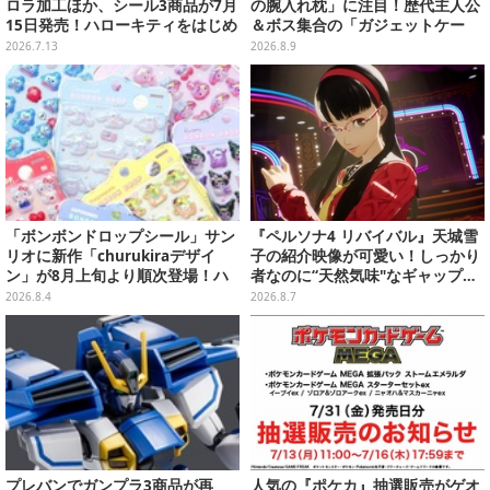
ロラ加工ほか、シール3商品が7月
の腕入れ枕」に注目！歴代主人公
15日発売！ハローキティをはじめ
＆ボス集合の「ガジェットケー
全6種、一緒に楽しめるクリアバ
ス」ほか9プライズが続々展開
2026.7.13
2026.8.9
インダーも
「ボンボンドロップシール」サン
『ペルソナ4 リバイバル』天城雪
リオに新作「churukiraデザイ
子の紹介映像が可愛い！しっかり
ン」が8月上旬より順次登場！ハ
者なのに“天然気味"なギャップ…
ローキティ、はぴだんぶいなど全
幼馴染・千枝に助けられる姿にも
2026.8.4
2026.8.7
8種類
注目
プレバンでガンプラ3商品が再
人気の『ポケカ』抽選販売がゲオ