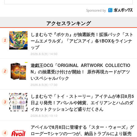
Sponsored by
アクセスランキング
しまむらで『ポケカ』が抽選販売！拡張パック「スト
ームエメラルダ」「アビスアイ」各1BOXをラインナ
ップ
2026.8.5(水) 14:00
遊戯王OCG「ORIGINAL ARTWORK COLLECTIO
N」の抽選受け付けが開始！ 原作再現カードがアツ
いスペシャルパック
2026.8.5(水) 17:30
しまむらで「トイ・ストーリー」アイテムが本日8月5
日より発売！アパレルや雑貨、エイリアンとハムのダ
イカットクッションなど盛りだくさん
2026.8.5(水) 10:10
アベイルで8月8日に登場する「スター・ウォーズ」グ
ローグーTシャツの一つが、納品トラブルにより販売