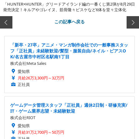
「HUNTER×HUNTER」グリードアイランド編の一番くじ第2弾が8月29日
発売決定！キルアやゴレイヌ、筋骨隆々ビスケなど6体を堂々立体化
この記事へ戻る
「新卒・27卒」アニメ・マンガ制作会社での一般事務スタッ
フ「正社員」未経験歓迎/髪型・服装自由/ネイル・ピアスO
K/名古屋市中村区名駅南1丁目
株式会社Meta Sales
愛知県
月給26万3,300円～32万円
正社員
ゲームデータ管理スタッフ「正社員」週休2日制・研修充実/
IT・ゲーム業界志望・未経験歓迎
株式会社RIOT
愛知県
月給31万2,700円～50万円
正社員