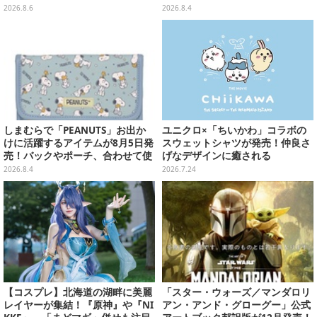
アニメ総柄デザインをプリント
井きくり」のメイド衣装フィギュ
2026.8.6
2026.8.4
アを公開
しまむらで「PEANUTS」お出か
ユニクロ×「ちいかわ」コラボの
けに活躍するアイテムが8月5日発
スウェットシャツが発売！仲良さ
売！バックやポーチ、合わせて使
げなデザインに癒される
いたいリール付きカラビナなど
2026.8.4
2026.7.24
【コスプレ】北海道の湖畔に美麗
「スター・ウォーズ／マンダロリ
レイヤーが集結！『原神』や『NI
アン・アンド・グローグー」公式