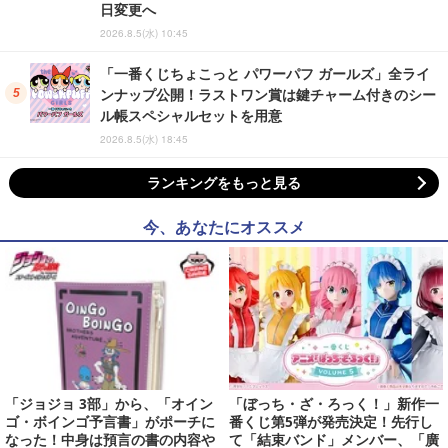
日変更へ
2026.8.5(水) 10:45
「一番くじちょこっと パワーパフ ガールズ」全ライ
ンナップ公開！ラストワン賞は鍵チャーム付きのシー
ル帳スペシャルセットを用意
2026.8.5(水) 18:45
ランキングをもっと見る
今、あなたにオススメ
「ジョジョ 3部」から、「オイン
「ぼっち・ざ・ろっく！」新作一
ゴ・ボインゴ予言書」がポーチに
番くじ第5弾が発売決定！先行し
なった！中身は預言の書の内容や
て「結束バンド」メンバー、「廣