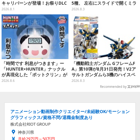
キャリバーンが登場！お祭りDLC
5種、 左右にスライドで開くミラ
「アニバーサリーエキスパンショ
ーがガシャポンにて発売
2026.8.1
2026.8.3
ンパック」8月5日配信
「時間です 利息がつきます」ー
「機動戦士ガンダム GフレームF
「HUNTER×HUNTER」ナックル
A」第10弾が8月31日発売！V2ア
が具現化した「ポットクリン」が
サルトガンダムら3機のハイスペ
貯金箱としてプライズ展開
ック可動フィギュア
2026.8.6
2026.8.3
Recommended by
アニメーション動画制作クリエイター/未経験OK/モーション
グラフィックス/資格不問/退職金制度あり
株式会社RIOT GROUP
神奈川県
月給29万円～50万円