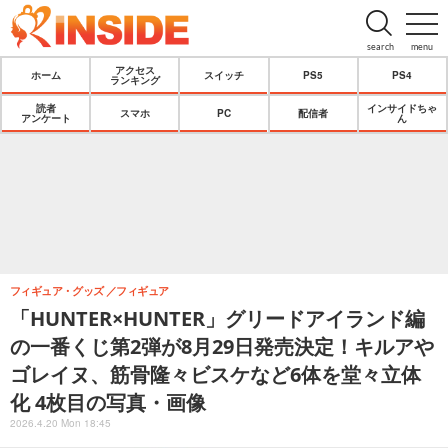
search
menu
アクセス
ホーム
スイッチ
PS5
PS4
ランキング
読者
インサイドちゃ
スマホ
PC
配信者
アンケート
ん
フィギュア・グッズ
フィギュア
「HUNTER×HUNTER」グリードアイランド編
の一番くじ第2弾が8月29日発売決定！キルアや
ゴレイヌ、筋骨隆々ビスケなど6体を堂々立体
化 4枚目の写真・画像
2026.4.20 Mon 18:45