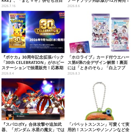
KKE』、「まどマギ」併せも注目
アートブック邦訳版が12月発売！
の美女たち11選【写真51枚】
映画のコンセプトアートやスケッ
2026.7.16
2026.8.6
チを掲載
『ポケカ』30周年記念拡張パック
「ホロライブ」カード付ウエハー
「30th CELEBRATION」がホビー
ス第6弾の全デザイン解禁！裏面
ステーションで抽選販売！応募期
には「ときのそら」「白上フブ
間は8月6日23時59分まで
キ」ら30名の手書きメッセージ入
2026.8.4
2026.8.3
り
『スパロボY』合体攻撃や追加武
「パペットスンスン」可愛くて実
器、「ガンダム 水星の魔女」では
用的！スンスンやノンノンなど全