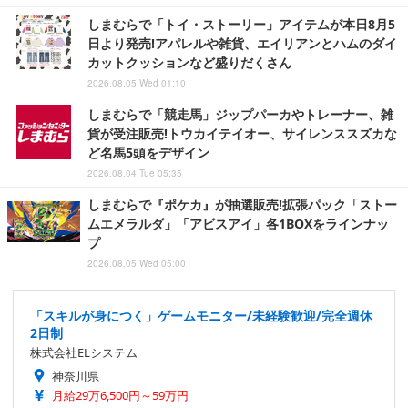
しまむらで「トイ・ストーリー」アイテムが本日8月5
日より発売!アパレルや雑貨、エイリアンとハムのダイ
カットクッションなど盛りだくさん
2026.08.05 Wed 01:10
しまむらで「競走馬」ジップパーカやトレーナー、雑
貨が受注販売!トウカイテイオー、サイレンススズカな
ど名馬5頭をデザイン
2026.08.04 Tue 05:35
しまむらで『ポケカ』が抽選販売!拡張パック「ストー
ムエメラルダ」「アビスアイ」各1BOXをラインナッ
プ
2026.08.05 Wed 05:00
「スキルが身につく」ゲームモニター/未経験歓迎/完全週休
2日制
株式会社ELシステム
神奈川県
月給29万6,500円～59万円