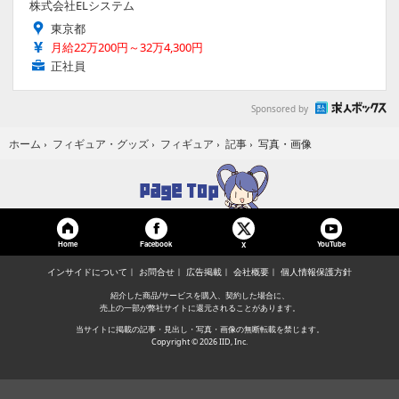
株式会社ELシステム
東京都
月給22万200円～32万4,300円
正社員
Sponsored by
写真・画像
ホーム
›
フィギュア・グッズ
›
フィギュア
›
記事
›
Home
Facebook
YouTube
X
インサイドについて
お問合せ
広告掲載
会社概要
個人情報保護方針
紹介した商品/サービスを購入、契約した場合に、
売上の一部が弊社サイトに還元されることがあります。
当サイトに掲載の記事・見出し・写真・画像の無断転載を禁じます。
Copyright © 2026 IID, Inc.