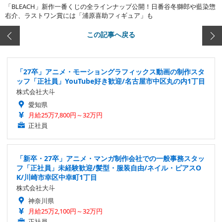
「BLEACH」新作一番くじの全ラインナップ公開！日番谷冬獅郎や藍染惣
右介、ラストワン賞には「浦原喜助フィギュア」も
この記事へ戻る
「27卒」アニメ・モーショングラフィックス動画の制作スタ
ッフ「正社員」YouTube好き歓迎/名古屋市中区丸の内1丁目
株式会社大斗
愛知県
月給25万7,800円～32万円
正社員
「新卒・27卒」アニメ・マンガ制作会社での一般事務スタッ
フ「正社員」未経験歓迎/髪型・服装自由/ネイル・ピアスO
K/川崎市幸区中幸町1丁目
株式会社大斗
神奈川県
月給25万2,100円～32万円
正社員