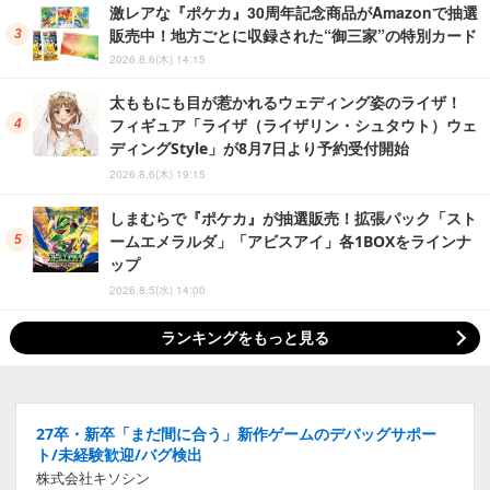
激レアな『ポケカ』30周年記念商品がAmazonで抽選
販売中！地方ごとに収録された“御三家”の特別カード
2026.8.6(木) 14:15
太ももにも目が惹かれるウェディング姿のライザ！
フィギュア「ライザ（ライザリン・シュタウト）ウェ
ディングStyle」が8月7日より予約受付開始
2026.8.6(木) 19:15
しまむらで『ポケカ』が抽選販売！拡張パック「スト
ームエメラルダ」「アビスアイ」各1BOXをラインナ
ップ
2026.8.5(水) 14:00
ランキングをもっと見る
27卒・新卒「まだ間に合う」新作ゲームのデバッグサポー
ト/未経験歓迎/バグ検出
株式会社キソシン