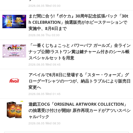
2026.08.05 Wed 05:00
まだ間に合う!『ポケカ』30周年記念拡張パック「30t
h CELEBRATION」抽選販売がホビーステーションで
実施中、8月6日まで
2026.08.06 Thu 03:00
「一番くじちょこっと パワーパフ ガールズ」全ライン
ナップ公開!ラストワン賞は鍵チャーム付きのシール帳
スペシャルセットを用意
2026.08.05 Wed 09:45
アベイルで8月8日に登場する「スター・ウォーズ」グ
ローグーTシャツの一つが、納品トラブルにより販売日
変更へ
2026.08.05 Wed 01:45
遊戯王OCG「ORIGINAL ARTWORK COLLECTION」
の抽選受け付けが開始! 原作再現カードがアツいスペシ
ャルパック
2026.08.05 Wed 08:30