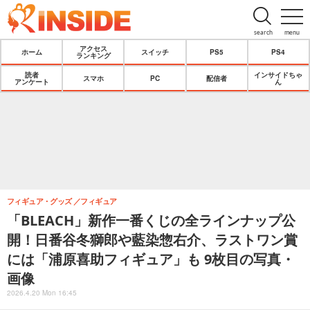
search
menu
アクセス
ホーム
スイッチ
PS5
PS4
ランキング
読者
インサイドちゃ
スマホ
PC
配信者
アンケート
ん
フィギュア・グッズ
フィギュア
「BLEACH」新作一番くじの全ラインナップ公
開！日番谷冬獅郎や藍染惣右介、ラストワン賞
には「浦原喜助フィギュア」も 9枚目の写真・
画像
2026.4.20 Mon 16:45