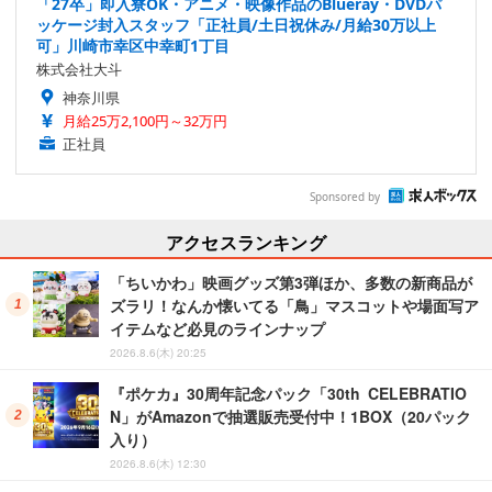
「27卒」即入寮OK・アニメ・映像作品のBlueray・DVDパ
ッケージ封入スタッフ「正社員/土日祝休み/月給30万以上
可」川崎市幸区中幸町1丁目
株式会社大斗
神奈川県
月給25万2,100円～32万円
正社員
Sponsored by
アクセスランキング
「ちいかわ」映画グッズ第3弾ほか、多数の新商品が
ズラリ！なんか懐いてる「鳥」マスコットや場面写ア
イテムなど必見のラインナップ
2026.8.6(木) 20:25
『ポケカ』30周年記念パック「30th CELEBRATIO
N」がAmazonで抽選販売受付中！1BOX（20パック
入り）
2026.8.6(木) 12:30