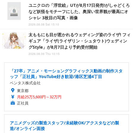
ユニクロの「浮世絵」UTが8月17日発売!がしゃどくろ
など妖怪をモチーフにした、奥深い世界観が最高にオ
シャレ 3枚目の写真・画像
2026.08.08 Sat 15:10
太ももにも目が惹かれるウェディング姿のライザ! フィ
ギュア「ライザ(ライザリン・シュタウト)ウェディン
グStyle」が8月7日より予約受付開始
2026.08.06 Thu 10:15
「27卒」アニメ・モーショングラフィックス動画の制作スタ
ッフ「正社員」YouTube好き歓迎/港区芝浦4丁目
ベンタス株式会社
東京都
月給25万5,600円～32万円
正社員
アニメグッズの製造スタッフ/未経験OK/アクスタなどの製
造/オンライン面接