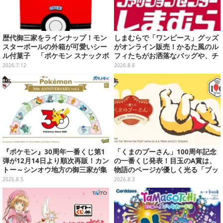
歴代御三家をラインナップ！モン
しまむらで「ワンピース」グッズ
スターボールの外箱が可愛いシー
がオンライン販売！かるた風のル
ル付菓子 「ポケモン スナックボ
フィたちがお洒落なバッグや、チ
ックス」が7月13日発売
ョッパーが可愛いサンダルも
2026.7.12
2026.8.8
『ポケモン』30周年一番くじ第1
「くまのプーさん」100周年記念
弾が12月14日より順次再販！カン
の一番くじ発表！目玉のA賞は、
トー～シンオウ地方の御三家が集
物語のページが優しく光る「ブッ
まった時計、ぬいぐるみなど記念
クシェイプドライト」
2026.8.5
2026.8.3
グッズ盛りだくさん