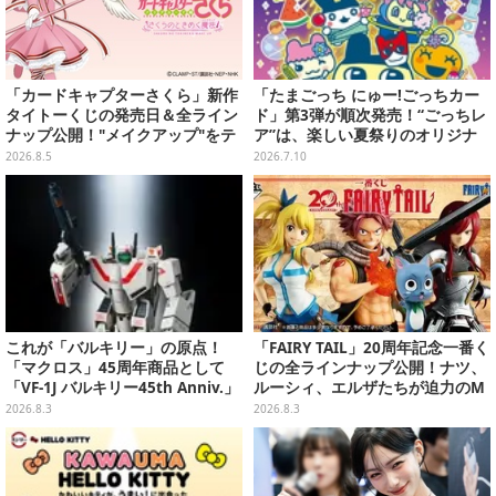
「カードキャプターさくら」新作
「たまごっち にゅー!ごっちカー
タイトーくじの発売日＆全ライン
ド」第3弾が順次発売！“ごっちレ
ナップ公開！"メイクアップ"をテ
ア”は、楽しい夏祭りのオリジナ
ーマに、日常でも使いたくなるア
ルアートに
2026.8.5
2026.7.10
イテムがズラリ
これが「バルキリー」の原点！
「FAIRY TAIL」20周年記念一番く
「マクロス」45周年商品として
じの全ラインナップ公開！ナツ、
「VF-1J バルキリー45th Anniv.」
ルーシィ、エルザたちが迫力のM
が予約開始
ASTERLISEで初登場
2026.8.3
2026.8.3