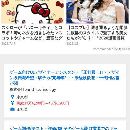
スシローが「ハローキティ」とコ
【コスプレ】透き通るような柔肌
ラボ！寿司ネタを抱きしめたマス
に抜群のスタイルで魅了する美女
コットやチャームなど、豊富なグ
たちがずらり！「2026漫画博覧
ッズ付きメニューを展開
会」美麗コンパニオンまとめ【画
2026.7.17
2026.8.5
像39枚】
Recommended by
ゲーム向けUIデザイナーアシスタント「正社員」IT・デザイ
ン系転職希望・駅チカ/賞与年2回・未経験歓迎・千代田区霞
が関
株式会社enrich technology
東京都
月給31万6,200円～45万6,200円
正社員
ゲーム制作/テスト・評価/SE そのゲーム愛 IT業界でのキャ