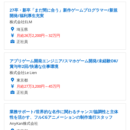
27卒・新卒「まだ間に合う」新作ゲームプログラマー/新規
開発/福利厚生充実
株式会社ELM
埼玉県
月給26万2,200円～32万円
正社員
アプリゲーム開発エンジニア/スマホゲーム開発/未経験OK/
賞与年2回/快適な仕事環境
株式会社Le Lien
東京都
月給27万3,200円～45万円
正社員
業務サポート/世界的な名作に関わるチャンス!協調性と主体
性を活かす、フルCGアニメーションの制作進行スタッフ
AnyKan株式会社