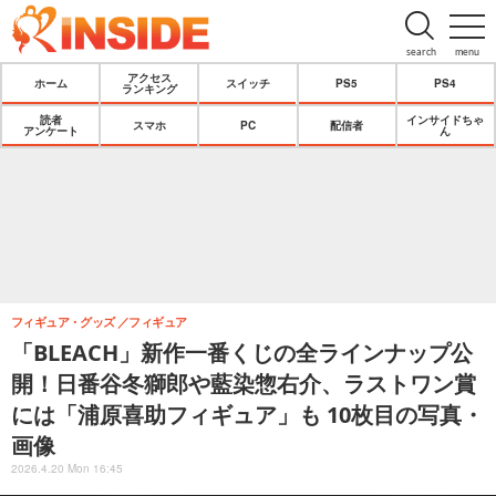
search
menu
アクセス
ホーム
スイッチ
PS5
PS4
ランキング
読者
インサイドちゃ
スマホ
PC
配信者
アンケート
ん
フィギュア・グッズ
フィギュア
「BLEACH」新作一番くじの全ラインナップ公
開！日番谷冬獅郎や藍染惣右介、ラストワン賞
には「浦原喜助フィギュア」も 10枚目の写真・
画像
2026.4.20 Mon 16:45