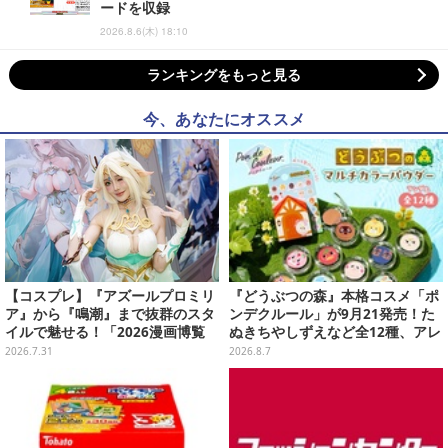
ードを収録
2026.8.6(木) 18:10
ランキングをもっと見る
今、あなたにオススメ
【コスプレ】『アズールプロミリ
『どうぶつの森』本格コスメ「ポ
ア』から『鳴潮』まで抜群のスタ
ンデクルール」が9月21発売！た
イルで魅せる！「2026漫画博覧
ぬきちやしずえなど全12種、アレ
会」百花繚乱の台湾美女12選【写
ンジできるリアクションシールも
2026.7.31
2026.8.7
真37枚】
付属