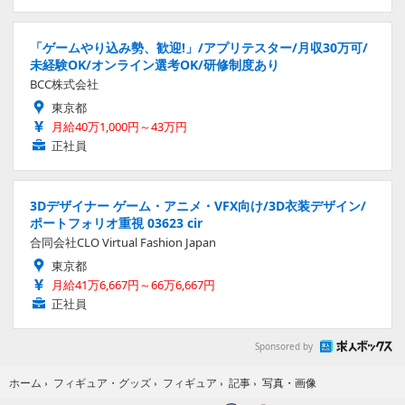
「ゲームやり込み勢、歓迎!」/アプリテスター/月収30万可/
未経験OK/オンライン選考OK/研修制度あり
BCC株式会社
東京都
月給40万1,000円～43万円
正社員
3Dデザイナー ゲーム・アニメ・VFX向け/3D衣装デザイン/
ポートフォリオ重視 03623 cir
合同会社CLO Virtual Fashion Japan
東京都
月給41万6,667円～66万6,667円
正社員
Sponsored by
写真・画像
ホーム
›
フィギュア・グッズ
›
フィギュア
›
記事
›