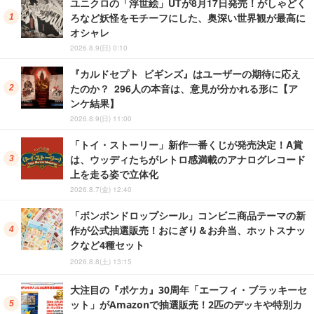
ユニクロの「浮世絵」UTが8月17日発売！がしゃどく
ろなど妖怪をモチーフにした、奥深い世界観が最高に
オシャレ
2026.8.9(日) 0:10
『カルドセプト ビギンズ』はユーザーの期待に応え
たのか？ 296人の本音は、意見が分かれる形に【ア
ンケ結果】
2026.8.9(日) 11:00
「トイ・ストーリー」新作一番くじが発売決定！A賞
は、ウッディたちがレトロ感満載のアナログレコード
上を走る姿で立体化
2026.8.7(金) 12:40
「ボンボンドロップシール」コンビニ商品テーマの新
作が公式抽選販売！おにぎり＆お弁当、ホットスナッ
クなど4種セット
2026.8.8(土) 13:15
大注目の『ポケカ』30周年「エーフィ・ブラッキーセ
ット」がAmazonで抽選販売！2匹のデッキや特別カ