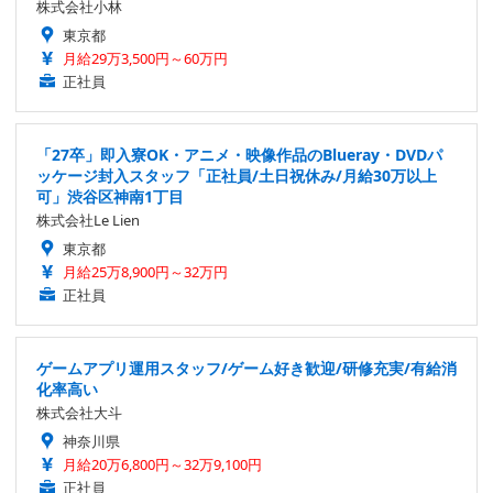
株式会社小林
東京都
月給29万3,500円～60万円
正社員
「27卒」即入寮OK・アニメ・映像作品のBlueray・DVDパ
ッケージ封入スタッフ「正社員/土日祝休み/月給30万以上
可」渋谷区神南1丁目
株式会社Le Lien
東京都
月給25万8,900円～32万円
正社員
ゲームアプリ運用スタッフ/ゲーム好き歓迎/研修充実/有給消
化率高い
株式会社大斗
神奈川県
月給20万6,800円～32万9,100円
正社員