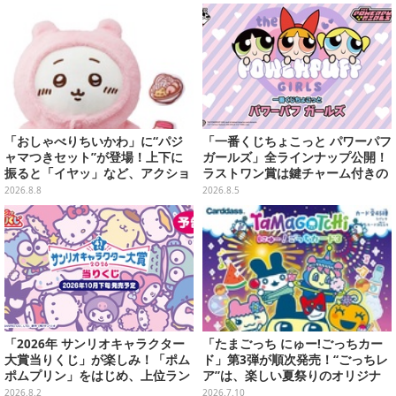
「おしゃべりちいかわ」に“パジ
「一番くじちょこっと パワーパフ
ャマつきセット”が登場！上下に
ガールズ」全ラインナップ公開！
振ると「イヤッ」など、アクショ
ラストワン賞は鍵チャーム付きの
ンに応じて喋ってくれる
シール帳スペシャルセットを用意
2026.8.8
2026.8.5
「2026年 サンリオキャラクター
「たまごっち にゅー!ごっちカー
大賞当りくじ」が楽しみ！「ポム
ド」第3弾が順次発売！“ごっちレ
ポムプリン」をはじめ、上位ラン
ア”は、楽しい夏祭りのオリジナ
クインが登場するスペシャル企画
ルアートに
2026.8.2
2026.7.10