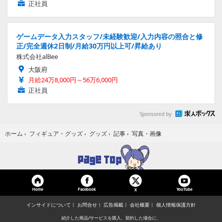
正社員
ゲームデータ入力スタッフ/未経験歓迎/入力内容の照合と修
正/完全週休2日制/月給30万円以上可/昇給あり
株式会社alBee
大阪府
月給24万8,000円～56万6,000円
正社員
Sponsored by
写真・画像
ホーム
›
フィギュア・グッズ
›
グッズ
›
記事
›
Home
Facebook
YouTube
X
インサイドについて
お問合せ
広告掲載
会社概要
個人情報保護方針
紹介した商品/サービスを購入、契約した場合に、