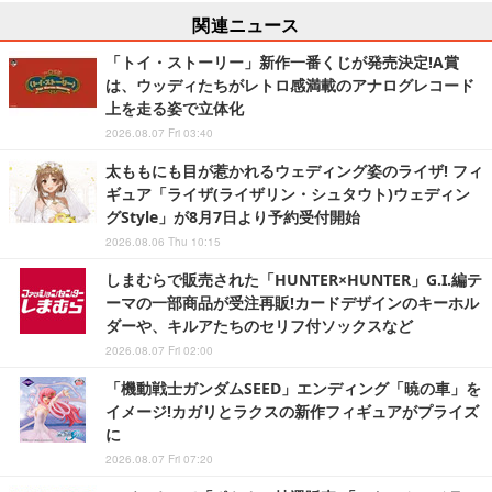
関連ニュース
「トイ・ストーリー」新作一番くじが発売決定!A賞
は、ウッディたちがレトロ感満載のアナログレコード
上を走る姿で立体化
2026.08.07 Fri 03:40
太ももにも目が惹かれるウェディング姿のライザ! フィ
ギュア「ライザ(ライザリン・シュタウト)ウェディン
グStyle」が8月7日より予約受付開始
2026.08.06 Thu 10:15
しまむらで販売された「HUNTER×HUNTER」G.I.編テ
ーマの一部商品が受注再販!カードデザインのキーホル
ダーや、キルアたちのセリフ付ソックスなど
2026.08.07 Fri 02:00
「機動戦士ガンダムSEED」エンディング「暁の車」を
イメージ!カガリとラクスの新作フィギュアがプライズ
に
2026.08.07 Fri 07:20