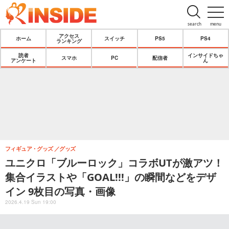
search
menu
アクセス
ホーム
スイッチ
PS5
PS4
ランキング
読者
インサイドちゃ
スマホ
PC
配信者
アンケート
ん
フィギュア・グッズ
グッズ
ユニクロ「ブルーロック」コラボUTが激アツ！
集合イラストや「GOAL!!!」の瞬間などをデザ
イン 9枚目の写真・画像
2026.4.19 Sun 19:00