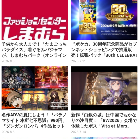
子供から大人まで！「たまごっち
『ポケカ』30周年記念商品がセブ
パラダイス」着ぐるみパジャマ
ンネットショッピングで抽選販
が、しまむらパーク（オンライン
売！拡張パック「30th CELEBRAT
ストア）にて受注生産
ION」と「エーフィ・ブラッキー
2026.8.3
2026.7.11
セット」が対象
名作ADVの夏にしよう！『パラノ
新作『白銀の城』は中国でもかな
マサイト 本所七不思議』990円、
りの注目度！ 「BW2026」会場で
『ダンガンロンパ』4作品セット
体験したボス「Vita et Mors」
で3,060円、“お紳士”な恋愛ADV
「シンデレラ」戦をお届けーパリ
2026.8.8
2026.7.14
は1,192円！【eショップのお薦め
ィはCBTよりも遊びやすくなった