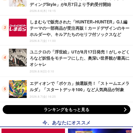
ディングStyle」が8月7日より予約受付開始
2026.8.6(木) 19:15
しまむらで販売された「HUNTER×HUNTER」G.I.編
テーマの一部商品が受注再販！カードデザインのキー
ホルダーや、キルアたちのセリフ付ソックスなど
2026.8.7(金) 11:00
ユニクロの「浮世絵」UTが8月17日発売！がしゃどく
ろなど妖怪をモチーフにした、奥深い世界観が最高に
オシャレ
2026.8.9(日) 0:10
エディオンで「ポケカ」抽選販売！「ストームエメラ
ルダ」「スタートデッキ100」など人気商品が対象
2026.8.7(金) 16:25
ランキングをもっと見る
今、あなたにオススメ