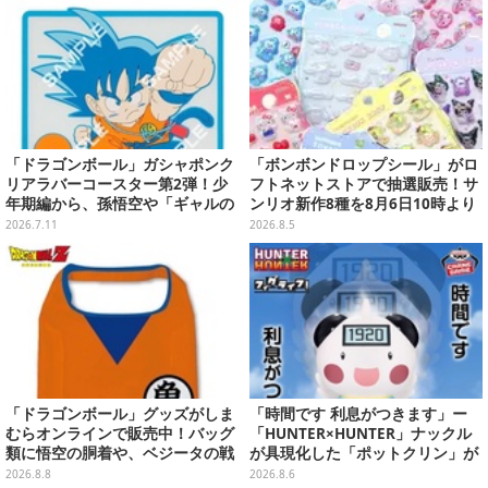
セール】
かも【プレイ&現地ブースレポ】
「ドラゴンボール」ガシャポンク
「ボンボンドロップシール」がロ
リアラバーコースター第2弾！少
フトネットストアで抽選販売！サ
年期編から、孫悟空や「ギャルの
ンリオ新作8種を8月6日10時より
パンティおくれーっ！」のウーロ
受付開始
2026.7.11
2026.8.5
ンなどズラリ
「ドラゴンボール」グッズがしま
「時間です 利息がつきます」ー
むらオンラインで販売中！バッグ
「HUNTER×HUNTER」ナックル
類に悟空の胴着や、ベジータの戦
が具現化した「ポットクリン」が
闘服を大胆デザイン
貯金箱としてプライズ展開
2026.8.8
2026.8.6