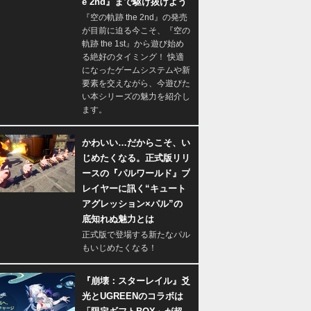
e 2nd』まで駆け抜けよう
『空の軌跡 the 2nd』の発売
が目前に迫る今こそ、『空の
軌跡 the 1st』から遊び始め
る絶好のタイミング！ 快適
になったゲームシステムや新
要素を交えながら、今遊びた
い本シリーズの魅力を紹介し
ます。
かわいい…だからこそ、い
じめたくなる。正式版リリ
ースの『パルワールド』プ
レイヤーに訊く“キュート
アグレッション×パル”の
底知れぬ魅力とは
正式版で登場する新たなパル
もいじめたくなる！
『崩壊：スターレイル』爻
光とUGREENのコラボは