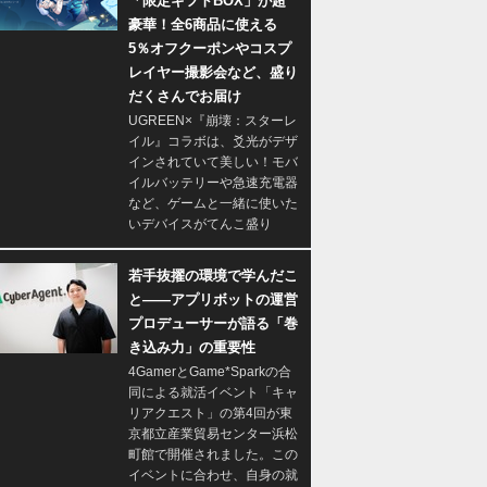
「限定ギフトBOX」が超
豪華！全6商品に使える
5％オフクーポンやコスプ
レイヤー撮影会など、盛り
だくさんでお届け
UGREEN×『崩壊：スターレ
イル』コラボは、爻光がデザ
インされていて美しい！モバ
イルバッテリーや急速充電器
など、ゲームと一緒に使いた
いデバイスがてんこ盛り
若手抜擢の環境で学んだこ
と――アプリボットの運営
プロデューサーが語る「巻
き込み力」の重要性
4GamerとGame*Sparkの合
同による就活イベント「キャ
リアクエスト」の第4回が東
京都立産業貿易センター浜松
町館で開催されました。この
イベントに合わせ、自身の就