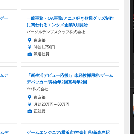
/ゲー
一般事務・OA事務/アニメ好き歓迎グッズ制作
に関われるエンタメ企業9月開始
パーソルテンプスタッフ株式会社
東京都
時給1,750円
派遣社員
ームデ
「新生活デビュー応援!」未経験採用枠/ゲーム
デバッカー/昇給年2回賞与年2回
Yts株式会社
東京都
月給28万円～60万円
正社員
ームデ
ゲームエンジニア/横浜市/神奈川県/新高島駅