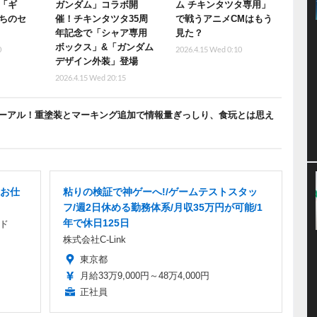
「ギ
ガンダム」コラボ開
ム チキンタツタ専用」
ちのセ
催！チキンタツタ35周
で戦うアニメCMはもう
年記念で「シャア専用
見た？
ボックス」&「ガンダム
0
2026.4.15 Wed 0:10
デザイン外装」登場
2026.4.15 Wed 20:15
ーアル！重塗装とマーキング追加で情報量ぎっしり、食玩とは思え
お仕
粘りの検証で神ゲーへ!/ゲームテストスタッ
フ/週2日休める勤務体系/月収35万円が可能/1
年で休日125日
ド
株式会社C-Link
東京都
月給33万9,000円～48万4,000円
正社員