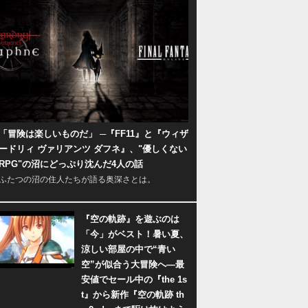
「冒険は楽しいものだ」 ─『FF11』と『ウィザ
ードリィ ヴァリアンツ ダフネ』、"優しくない
RPG"の沼にどっぷり沈んだ4人の話
ふたつの沼の住人たちが語る奥深さとは。
『空の軌跡』を遊ぶのは
「今」がベスト！暑い夏、
涼しい部屋の中で“青い
空”が似合う大冒険へ―最
安値でセール中の『the 1s
t』から新作『空の軌跡 th