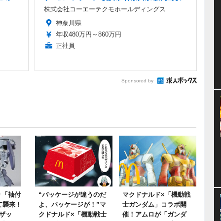
株式会社コーエーテクモホールディングス
神奈川県
年収480万円～860万円
正社員
Sponsored by
り「袖付
“パッケージが違うのだ
マクドナルド×「機動戦
て襲来！
よ、パッケージが！”マ
士ガンダム」コラボ開
ザッ
クドナルド×「機動戦士
催！アムロが「ガンダ